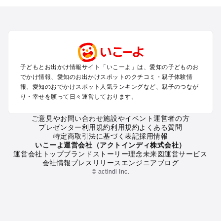
を探す
岡崎・豊田・豊橋・三河湾のプールお出かけ
名古屋（名駅・栄・名古屋城・金山・千種）周辺のプールお出
かけ
犬山・一宮・小牧・瀬戸・各務原・尾張のプールお出かけ
知多半島（常滑・半田・南知多）のプールお出かけ
子どもとお出かけ情報サイト「いこーよ」は、愛知の子どものお
でかけ情報、愛知のお出かけスポットのクチコミ・親子体験情
愛知の定番お出かけスポット
報、愛知のおでかけスポット人気ランキングなど、親子のつなが
り・幸せを願って日々運営しております。
愛知の遊園地
愛知の動物園
ご意見やお問い合わせ
施設やイベント運営者の方
愛知のバーベキュー
プレゼンター利用規約
利用規約
よくある質問
愛知の釣り
特定商取引法に基づく表記
採用情報
愛知の牧場
いこーよ運営会社（アクトインディ株式会社）
運営会社トップ
ブランドストーリー
理念
未来図
運営サービス
愛知のプール
会社情報
プレスリリース
エンジニアブログ
愛知のアスレチック
© actindi Inc.
愛知の公園・総合公園
愛知の観光
愛知の親子で体験するお出かけスポット