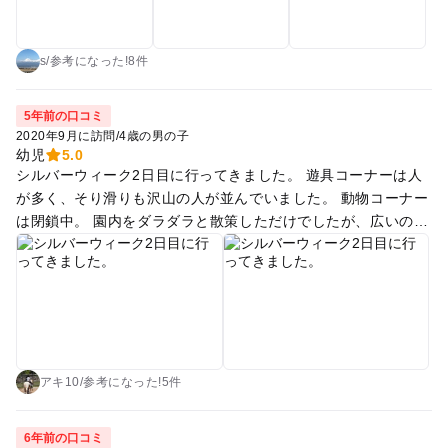
s
/
参考に
なった!
8件
5年前の口コミ
2020年9月に訪問
/
4歳の男の子
幼児
5.0
シルバーウィーク2日目に行ってきました。 遊具コーナーは人
が多く、そり滑りも沢山の人が並んでいました。 動物コーナー
は閉鎖中。 園内をダラダラと散策しただけでしたが、広いので
良い運動になりました。 これからの季節は紅葉なども楽しめそ
うなので良いかもしれません。
アキ10
/
参考に
なった!
5件
6年前の口コミ