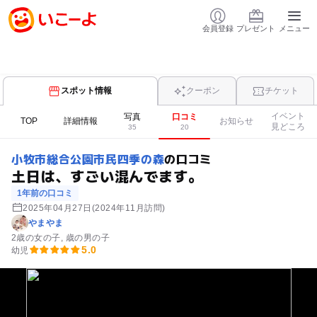
会員登録
プレゼント
メニュー
スポット情報
クーポン
チケット
イベント
写真
口コミ
TOP
詳細情報
お知らせ
見どころ
35
20
小牧市総合公園市民四季の森
の口コミ
土日は、すごい混んでます。
1年前の口コミ
2025年04月27日
(2024年11月訪問)
やまやま
2歳の女の子
歳の男の子
5.0
幼児