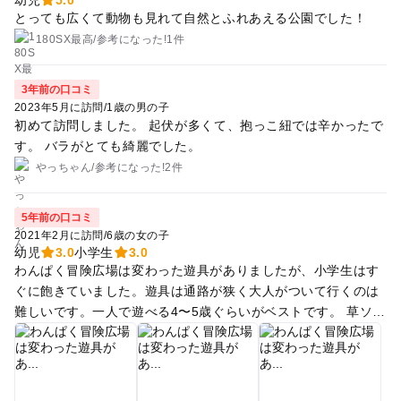
とっても広くて動物も見れて自然とふれあえる公園でした！
180SX最高
/
参考に
なった!
1件
3年前の口コミ
2023年5月に訪問
/
1歳の男の子
初めて訪問しました。 起伏が多くて、抱っこ紐では辛かったで
す。 バラがとても綺麗でした。
やっちゃん
/
参考に
なった!
2件
5年前の口コミ
2021年2月に訪問
/
6歳の女の子
幼児
3.0
小学生
3.0
わんぱく冒険広場は変わった遊具がありましたが、小学生はす
ぐに飽きていました。遊具は通路が狭く大人がついて行くのは
難しいです。一人で遊べる4〜5歳ぐらいがベストです。 草ソリ
は無料ですが10人25分の時間制限があり、並んでチケットを取
らないと出来ません。小学生以下は保護者と一緒でないと滑れ
ません。