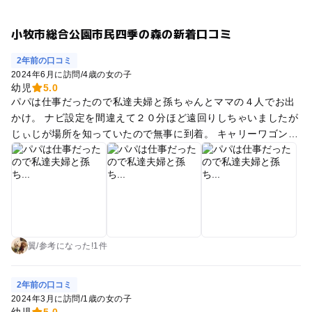
小牧市総合公園市民四季の森の新着口コミ
2年前の口コミ
2024年6月に訪問
/
4歳の女の子
幼児
5.0
パパは仕事だったので私達夫婦と孫ちゃんとママの４人でお出
かけ。 ナビ設定を間違えて２０分ほど遠回りしちゃいましたが
じぃじが場所を知っていたので無事に到着。 キャリーワゴンに
敷物・簡易テント・お弁当・着替えを乗せて最初の目的地ソリ
滑りに向かいました。 ３０分後の整理券をもらってから最後に
行くはずだった水遊び場へ行き時間潰し。 その後ソリ滑りを楽
しんでお昼ご飯。 動物を見て紫陽花などの花、公園もあるので
孫ちゃんは大喜び。 入場料も要らずソリ遊びも無料。 冷凍庫
の残り物を使ったお弁当を持って行ったので０円で楽しんで帰
ってきました。 キッチンカーも数台あったのでお弁当がなくて
翼
/
参考に
なった!
1件
も楽しめそうです。 水遊びが出来るので着替えは必需品かな。
2年前の口コミ
2024年3月に訪問
/
1歳の女の子
幼児
5.0