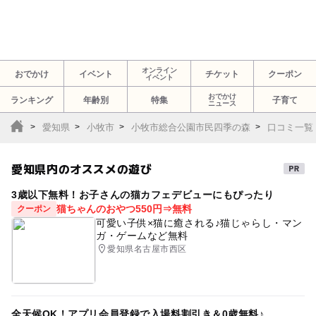
オンライン
おでかけ
イベント
チケット
クーポン
イベント
おでかけ
ランキング
年齢別
特集
子育て
ニュース
愛知県
小牧市
小牧市総合公園市民四季の森
口コミ一覧
愛知県内のオススメの遊び
3歳以下無料！お子さんの猫カフェデビューにもぴったり
猫ちゃんのおやつ550円⇒無料
クーポン
可愛い子供×猫に癒される♪猫じゃらし・マン
ガ・ゲームなど無料
愛知県名古屋市西区
全天候OK！アプリ会員登録で入場料割引き＆0歳無料♪