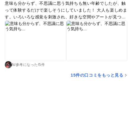
意味も分からず、不思議に思う気持ちも無い年齢でしたが、触
って体験するだけで楽しそうにしていました！ 大人も楽しめま
す。いろいろな感覚を刺激され、好きな空間やアートが見つか
り、癒される時間にもなると思います！ 子どもが興味がないと
ころはすぐ通過したので2時間もかからず回れてしまいまし
た。 少し離れたところにある道の駅にロイズのお店が入ってい
るので、感覚ミュージアムの帰りに是非オススメです！
N
/
参考に
なった!
5件
15件の口コミをもっと見る