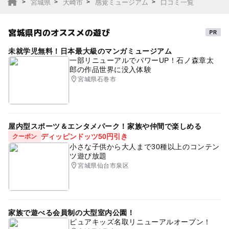
宮城県
大崎市
感覚ミュージアム
口コミ一覧
宮城県内のオススメの遊び
未就学児無料！日本最大級のマンガミュージアム
一部リニューアルでパワーUP！石ノ森章太
郎の作品世界に没入体験
宮城県石巻市
屋内型スポーツ＆エンタメパーク！家族や仲間で楽しめる
ディッピンドッツ50円引き
クーポン
小さな子供から大人まで30種以上のコンテン
ツ遊び放題
宮城県仙台市泉区
家族で遊べる会員制の大型室内公園！
ピュアキッズ名取リニューアルオープン！