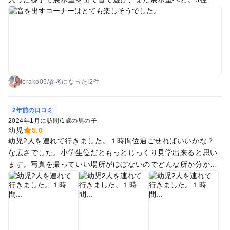
もして満足そうでした
torako05
/
参考に
なった!
2件
2年前の口コミ
2024年1月に訪問
/
1歳の男の子
幼児
5.0
幼児2人を連れて行きました。１時間位過ごせればいいかな？
な広さでした。小学生位だともっとじっくり見学出来ると思い
ます。写真を撮っていい場所がほぼないのでどんな所か分から
ないと思います。五感で楽しむ施設です。入って直ぐに壁に絵
が描ける自転車と楽器がおいてあります。ちょっとしたカフェ
と売店があります。暗い部屋に入り手探りしながら進んで行き
ます。指先で何があるか楽しむ部屋です。次に鏡張りの部屋に
入ります。あちこちに自分の姿が写ります。天気がいいととて