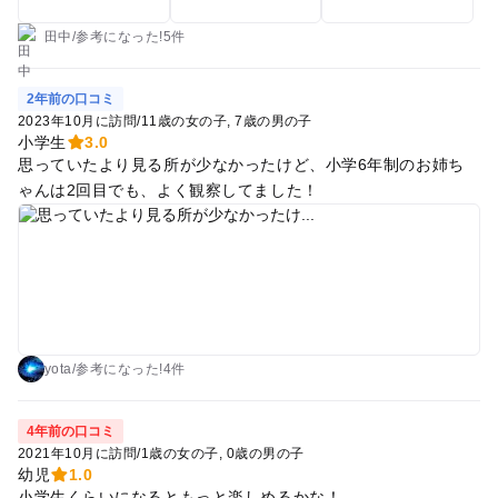
も綺麗です。次にオブジェと匂いを楽しむ部屋に入ります。ド
ームの様な場所がありお風呂と書いてあり中で寝転がれます。
田中
/
参考に
なった!
5件
最後に光で遊ぶ部屋に入り終わりです。娘はまたあそこに行き
たいと言っていたので幼児でもわくわくする施設です。
2年前の口コミ
2023年10月に訪問
/
11歳の女の子
7歳の男の子
小学生
3.0
思っていたより見る所が少なかったけど、小学6年制のお姉ち
ゃんは2回目でも、よく観察してました！
yota
/
参考に
なった!
4件
4年前の口コミ
2021年10月に訪問
/
1歳の女の子
0歳の男の子
幼児
1.0
小学生くらいになるともっと楽しめるかな！