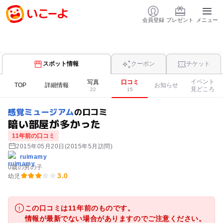
会員登録
プレゼント
メニュー
スポット情報
クーポン
チケット
イベント
写真
口コミ
TOP
詳細情報
お知らせ
見どころ
22
15
感覚ミュージアム
の口コミ
暗い部屋が多かった
11年前の口コミ
2015年05月20日
(2015年5月訪問)
ruimamy
0歳の男の子
3.0
幼児
この口コミは11年前のものです。
情報が最新でない場合がありますのでご注意ください。