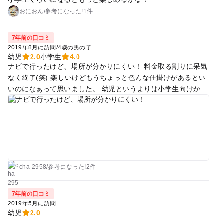
おにおん
/
参考に
なった!
1件
7年前の口コミ
2019年8月に訪問
/
4歳の男の子
幼児
2.0
小学生
4.0
ナビで行ったけど、場所が分かりにくい！ 料金取る割りに呆気
なく終了(笑) 楽しいけどもうちょっと色んな仕掛けがあるとい
いのになぁって思いました。 幼児というよりは小学生向けか
な？
cha-2958
/
参考に
なった!
2件
7年前の口コミ
2019年5月に訪問
幼児
2.0