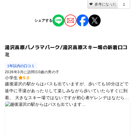
参考になった
1
シェアする
湯沢高原パノラマパーク/湯沢高原スキー場の新着口コ
ミ
1年以内の口コミ
2026年3月に訪問
/
10歳の男の子
小学生
5.0
越後湯沢の駅からはバスも出ていますが、歩いても10分ほどで
途中に手湯があったりして楽しみながら歩いていたらすぐに到
着。 大きなスキー場ではないですが初心者ゲレンデはなだらか
で初めてスキーを履く初心者でも滑りやすかったですし、スピ
ードを出すスノーボーダーやスキーヤーもおらずアットホーム
な雰囲気がとても居心地がよかったです！スキーをしなくても
頂上付近まで行ける観光ゴンドラがあったり、スノーチューブ
やソリもあって、スキーに飽きたお子さんや小さいお子さんも