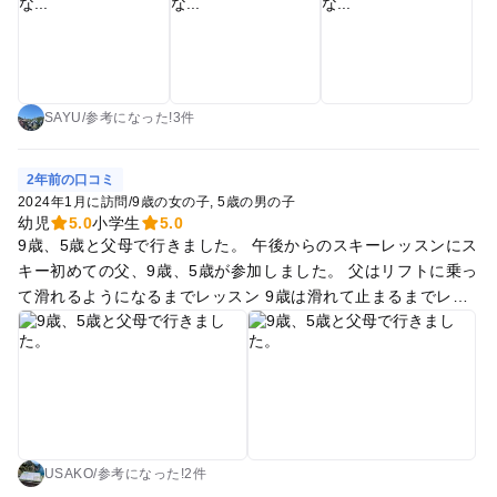
パークはもう行かないと思います。 雪が少ないのも要因だった
かもしれません。 ただ室内にキッズスペースのようなところが
あったので、雪遊びに飽きても楽しめる場所はあるのはいいと
思った。
SAYU
/
参考に
なった!
3件
2年前の口コミ
2024年1月に訪問
/
9歳の女の子
5歳の男の子
幼児
5.0
小学生
5.0
9歳、5歳と父母で行きました。 午後からのスキーレッスンにス
キー初めての父、9歳、5歳が参加しました。 父はリフトに乗っ
て滑れるようになるまでレッスン 9歳は滑れて止まるまでレッ
スン 5歳はスキーを自分で着脱、まっすぐ滑って、、止まれ
る？まで上達しました。 リフトチケットを購入していてもった
いないので、 家族全員で数回リフトに乗って滑りました。 未
就学児(1.5h)のレッスンは小学生以上のレッスン(2h)と時間が
ずれるので、親が迎えに行くor見守りが必要です。母は未就学
児を見守ってました。 午前中の新幹線で越後湯沢駅からホテル
に行き荷物を預け、ベンリというレンタルショップでウェアと
USAKO
/
参考に
なった!
2件