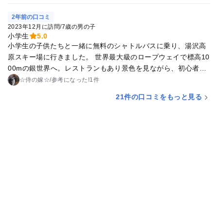
スキーをレンタルしてスキー場に送迎してもらいました。ベン
リさんは、スキー場〜ホテル等に連絡したら送迎してくれるの
2年前の口コミ
で自家用車がなくても気軽にスキーが楽しめました。 湯沢高原
2023年12月に訪問
/
7歳の男の子
スキー場は、積雪が少ないためキッズコーナーはクローズでし
小学生
5.0
小学生の子供たちと一緒に無料のシャトルバスに乗り、湯沢高
たが、スキー場のはしっこで雪遊びができました。
原スキー場に行きました。 世界最大級のロープウェイで標高10
00mの銀世界へ。レストランもあり景色を見ながら、初心者コ
ースを滑りました。初心者との説明を受けてましたが、かなり
☆侍の嫁☆
/
参考に
なった!
1件
急で道幅が狭いため、初心者でも毎年スキーをされてるお子さ
21件の口コミをもっと見る
んでないとかなり怖いと思います。 入り口の近くにあるファミ
リーコースがお子さんと一緒に滑る方はおすすめです。ただリ
フトは混みます。整列をスタッフがしてくれたら良いのに、扇
型のようにみんなが並ぶため、一緒にリフトに乗りたいと思っ
てもお互い我先にと前へ進むためはぐれてしまうことも多々あ
ります。真ん中にロープでも張れば２列に並べるのになぁと思
います。改良してほしいです。