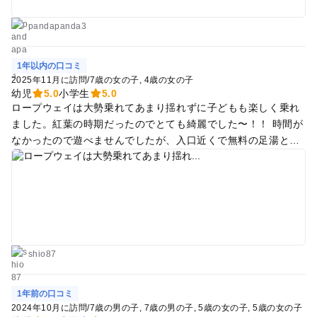
楽しめるゲレンデだと思います。
pandapanda3
1年以内の口コミ
2025年11月に訪問
/
7歳の女の子
4歳の女の子
幼児
5.0
小学生
5.0
ロープウェイは大勢乗れてあまり揺れずに子どもも楽しく乗れ
ました。紅葉の時期だったのでとても綺麗でした〜！！ 時間が
なかったので遊べませんでしたが、入口近くで無料の足湯と大
きな滑り台があり楽しめました。次は乗り物に乗りに行きたい
です。
shio87
1年前の口コミ
2024年10月に訪問
/
7歳の男の子
7歳の男の子
5歳の女の子
5歳の女の子