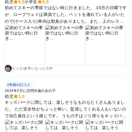
幼児
5.0
小学生
5.0
初めてスキーの季節ではない時に行きました。 10月の日曜です
が、ロープウェイは満員でした。ペットを連れている人がいた
ので(ケース入り)車内は獣臭がありました。また、上のレスト
ランに食材を乗せて運ぶ人もいました。 立ち位置によって見え
る場所が異なりますが、人が多いと外があまり見えません。 イ
タリアンでランチをとりました。並びましたが比較的早く中に
入れました。注文したピザは出来上がるまでに時間がかかりま
したが、受注してから作るから仕方がないのでしょう。味はと
ても良かったです。特にチーズが美味しかったです。子供もよ
く食べました。 ゴーカートに乗りました。1台1000円で、小5
ちっち
/
参考に
なった!
1件
以上でないと運転できません。坂道を登るので、少し大変でし
たが楽しかったです。 ストライダー広場もありました。フリー
2年前の口コミ
のストライダーが5台くらいありました。 遊具もありました。
2024年2月に訪問
/
6歳の女の子
滑り台が急で、5歳の娘は途中から怖くなってやめました。そ
幼児
1.0
キッズパークに関しては、楽しそうなものもたくさんありまし
れでも10回以上は滑りました。 カメムシと蜂がたくさんいまし
た。 ただ安全性がちょっと怖い。監視してくれる人もいないの
た。今年は異常発生で大変ですね。私は平気ですが、子供が怖
で自己責任という感じです。 うちの子はソリ滑りをキッズパー
がりました。
クでやった時に、安全柵？ネットを越えて滑り落ちて肝を冷や
しました。 子供と親の双方トラウマになったので、このスノー