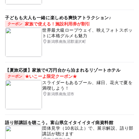
子どもも大人も一緒に楽しめる爽快アトラクション♪
家族で使える！施設利用券が割引
クーポン
世界最大級ロープウェイ、映えフォトスポッ
トに本格グルメも魅力
新潟県南魚沼郡湯沢町
【夏旅応援】家族で4万円台から泊まれるリゾートホテル
★いこーよ限定クーポン★
クーポン
スライダーもあるプール、縁日、花火で夏を
満喫しよう！
新潟県南魚沼市
語り部講話を聴こう。富山県立イタイイタイ病資料館
団体見学（10名以上）で、展示解説、語り部
講話が聴けます