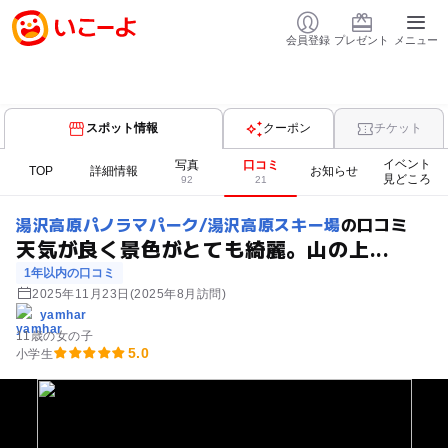
会員登録
プレゼント
メニュー
スポット情報
クーポン
チケット
イベント
写真
口コミ
TOP
詳細情報
お知らせ
見どころ
92
21
湯沢高原パノラマパーク/湯沢高原スキー場
の口コミ
天気が良く景色がとても綺麗。山の上...
1年以内の口コミ
2025年11月23日
(2025年8月訪問)
yamhar
11歳の女の子
5.0
小学生