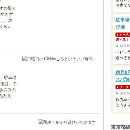
お家で
木の影で
狭すぎず
駐車場
るし、幼
くらい
び場
クーポ
選べる！
埼玉県
ベビー
遊べる
幼児0
が、駐車場
スパ遊
広場は、半
クーポ
浜並みの
東京都
利用...
授乳室
ゆうえ
東京都