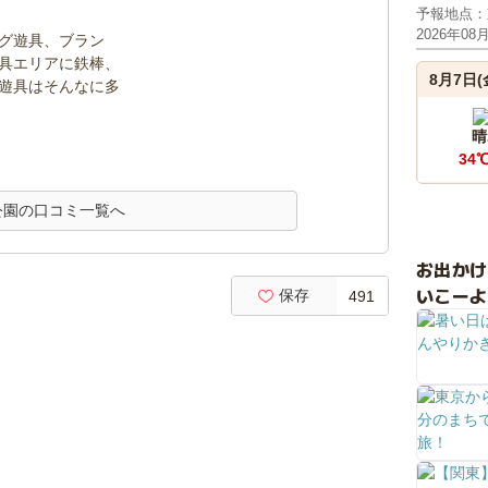
予報地点：
2026年08
グ遊具、ブラン
具エリアに鉄棒、
8月7日(
遊具はそんなに多
晴
34
公園の口コミ一覧へ
お出か
いこーよ
保存
491