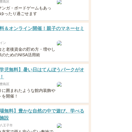
豊島区
マンガ・ボードゲームもあっ
日ゆったり過ごせます
料＆オンライン開催！親子のマネーセミ
イン
金と老後資金の貯め方・増やし
のためのNISA活用術
学児無料】暑い日はてんぼうパークがオ
！
豊島区
りに囲まれたような館内装飾や
トを開催！
場無料】豊かな自然の中で遊び、学べる
施設
八王子市
ク充実で雨も安心♪広い敷地で