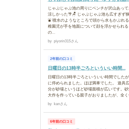
じゃぶじゃぶ池の周りにベンチが沢山あって
涼しかった🌴🪑 じゃぶじゃぶ池も広すぎず
⛲️ 噴水のようなところで頭から水もかぶれ
稚園児が手を地面について顔を浮かせられる
の...
by
piyorin315さん
2年前の口コミ
日曜日の13時半ごろといういい時間...
日曜日の13時半ごろといういい時間でした
に停められました。ほぼ満車でした。 遊具
分が砂場というほど砂場面積が広いです。砂
大作を作っている親子がおりましたが、全く他
by
kanさん
6年前の口コミ