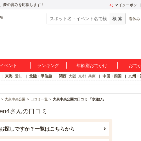
、夢の育みを応援します！
マイクーポン
春休み
イベント
ランキング
年齢別おでかけ
おで
東海
愛知
北陸・甲信越
関西
大阪
京都
兵庫
中国・四国
九州・
大泉中央公園
口コミ一覧
大泉中央公園の口コミ 「水遊び」
en4さんの口コミ
お探しですか？一覧はこちらから