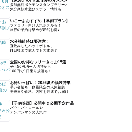
【東海】8月＆夏休みのオススメ
参加無料ポケモンスタンプラリー♪
気分爽快水遊びスポット情報も！
いこーよおすすめ【早割プラン】
ファミリー向け人気ホテルも！
旅行の予約は早めが断然お得♪
水分補給時は要注意！
直飲みしたペットボトル、
何日後まで飲んでも大丈夫？
全国のお得なフリーきっぷ15選
子供50円均一の切符から
100円で1日乗り放題も！
お得いっぱい！2026夏の福袋特集
早い者勝ち！数量限定の人気福袋
発売日や価格、内容を最速でお届け
【子供映画】公開中＆公開予定作品
パウ・パトロールや
アンパンマンの人気作