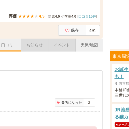
評価
★
★
★
★
★
4.3
幼児
4.6
小学生
4.0
[
口コミ
15
件
]
保存
491
口コミ
お知らせ
イベント
天気/地図
東京周
お誕生
も！
東京都
本格和
三世代
参考になった
3
JR池
る猫カ
クーポ