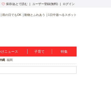
保存/あとで読む
ユーザー登録(無料)
ログイン
雨の日でもOK
動物とふれあう
1日中遊べるスポット
かけニュース
子育て
特集
沖縄
福岡