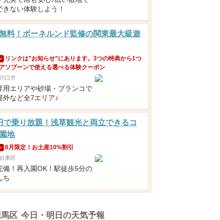
できない体験しよう！
無料！ボーネルンド監修の関東最大級遊
リンクは”お知らせ”にあります。3つの特典から1つ
ン
アソブーンで使える選べる体験クーポン
川口市
専用エリアや砂場・ブランコで
屋外など全7エリア♪
円で乗り放題！浅草観光と両立できるコ
園地
8月限定！お土産10%割引
ン
台東区
完備！再入園OK！駅徒歩5分の
んち
練馬区
今日・明日の天気予報