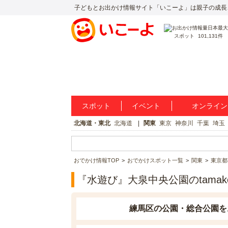
子どもとお出かけ情報サイト「いこーよ」は親子の成長
スポット
101,131件
スポット
イベント
オンライン
北海道・東北
北海道
関東
東京
神奈川
千葉
埼玉
おでかけ情報TOP
おでかけスポット一覧
関東
東京都
『水遊び』大泉中央公園のtamak
練馬区の公園・総合公園を