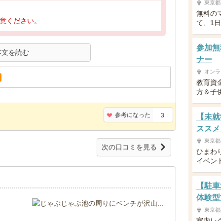
東京都
無料の
意ください。
て、1
参加無
本文を読む
ナー
オンラ
教育資
方＆子供
参考になった
3
【未就
ススメ
東京都
次の口コミを見る
ひまわ
イベン
【駐車
体験型
東京都
.
室内レ