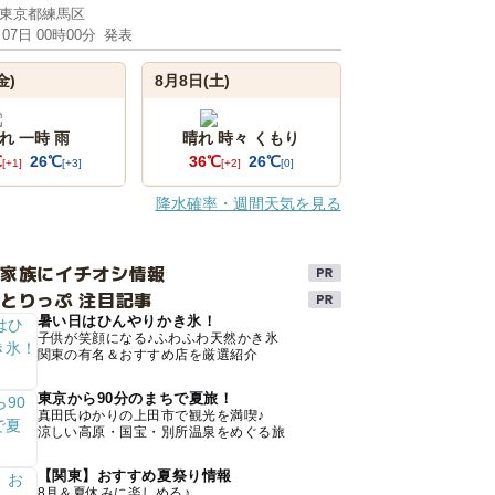
東京都練馬区
月07日 00時00分
発表
金)
8月8日(土)
れ 一時 雨
晴れ 時々 くもり
℃
26℃
36℃
26℃
[+1]
[+3]
[+2]
[0]
降水確率・週間天気を見る
け家族にイチオシ情報
とりっぷ 注目記事
暑い日はひんやりかき氷！
子供が笑顔になる♪ふわふわ天然かき氷
関東の有名＆おすすめ店を厳選紹介
東京から90分のまちで夏旅！
真田氏ゆかりの上田市で観光を満喫♪
涼しい高原・国宝・別所温泉をめぐる旅
【関東】おすすめ夏祭り情報
8月＆夏休みに楽しめる♪