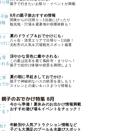
親子で行きたいお祭り・イベントが満載
8月の親子旅おすすめ情報
関東からの日帰り～1泊旅にぴったり
観光地・穴場＆避暑地や収穫体験も！
夏のドライブ＆おでかけにも♪
八ヶ岳・清里エリアで日帰り～1泊旅！
北杜市の人気＆穴場観光スポット厳選
涼やかな音色に癒やされる♪
この夏は浴衣を着て風鈴市・まつりへ！
親子で絵付け体験や絶景を満喫しよう
夏の朝に早起きしておでかけ♪
親子で神秘的なハスの絶景を楽しもう！
スイレンとの違い＆ハスまつり情報も
 親子のおでかけ特集 8月
今から準備！夏休みのお出かけ情報満載
おすすめ遊び場＆イベントをチェック！
年齢別や人気アトラクション情報など
子ども大満足のプール＆水遊びスポット