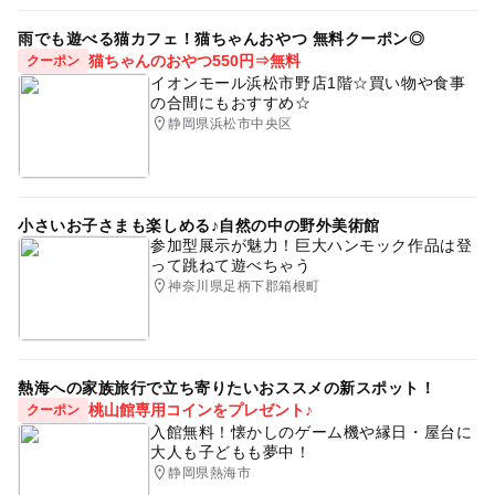
雨でも遊べる猫カフェ！猫ちゃんおやつ 無料クーポン◎
猫ちゃんのおやつ550円⇒無料
クーポン
イオンモール浜松市野店1階☆買い物や食事
の合間にもおすすめ☆
静岡県浜松市中央区
小さいお子さまも楽しめる♪自然の中の野外美術館
参加型展示が魅力！巨大ハンモック作品は登
って跳ねて遊べちゃう
神奈川県足柄下郡箱根町
熱海への家族旅行で立ち寄りたいおススメの新スポット！
桃山館専用コインをプレゼント♪
クーポン
入館無料！懐かしのゲーム機や縁日・屋台に
大人も子どもも夢中！
静岡県熱海市