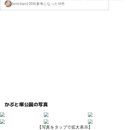
bonchan1008
/
参考に
なった!
4件
かぶと塚公園の写真
【写真をタップで拡大表示】