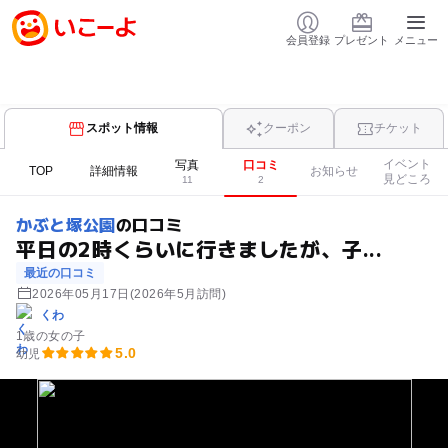
会員登録
プレゼント
メニュー
スポット情報
クーポン
チケット
イベント
写真
口コミ
TOP
詳細情報
お知らせ
見どころ
11
2
かぶと塚公園
の口コミ
平日の2時くらいに行きましたが、子...
最近の口コミ
2026年05月17日
(2026年5月訪問)
くわ
1歳の女の子
5.0
幼児