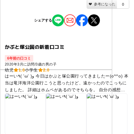
参考になった
0
シェアする
かぶと塚公園の新着口コミ
6年前の口コミ
2020年3月に訪問
/
3歳の男の子
幼児
1.0
小学生
2.0
はーい٩( 'ω' )و 今日はかぶと塚公園行ってきましたー(o^^o) 本
当は竜洋海洋公園行こうと思ったけど、遠かったのでこっちに
しました。 詳細はホムペがあるのでそちらを。 自分の感想
は、、、 運動する人メインの公演でしたね。 公園はアスレチ
ック一台すべり台は小さい子向けで、うちの子にはちょうどよ
かったかな。 以外と砂場よかった∩^ω^∩息子満足( ^ω^ ) で
も、近所にあれば来るけどここメインには来ないかな。 トイレ
とか自販機はあるけど常設の売店は無いっぽかったです。