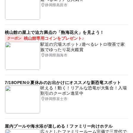
静岡県島田市
桃山館の屋上で迫力満点の「熱海花火」を見よう！
桃山館専用コインをプレゼント♪
クーポン
駅近の穴場スポット♪遊べるレトロ喫茶で家
族でゆったり花火鑑賞
静岡県熱海市
7/18OPEN☆夏休みのお出かけにオススメな新恐竜スポット
吠える！動く！リアルな恐竜が大集合！入場
割引のクーポン進呈中
静岡県富士市
屋内プールや海水浴が楽しめる！ファミリー向けホテル
広々としたファミリールーム完備で三世代で