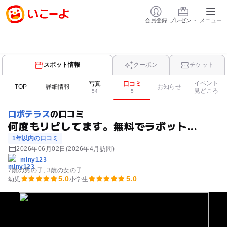
会員登録
プレゼント
メニュー
スポット情報
クーポン
チケット
イベント
写真
口コミ
TOP
詳細情報
お知らせ
見どころ
54
5
ロボテラス
の口コミ
何度もリピしてます。無料でラボット...
1年以内の口コミ
2026年06月02日
(2026年4月訪問)
miny123
7歳の男の子
3歳の女の子
5.0
5.0
幼児
小学生