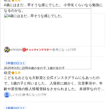
4歳にはまだ…早そうな感じでした。 小学生くらいなら勉強に
なるのかな。
チェックインマスター
wildstyle
/
参考に
なった!
1件
1年前の口コミ
2025年3月に訪問
/
4歳の女の子
1歳の女の子
幼児
1.0
こどももおとなも大歓迎と公式インスタグラムにもあったの
で、1歳の子と伺いました。 入場前に細かく、注意事項や、年
齢や居住地の個人情報登録をさせられました。 未就学なので、
目を離さないように言われ了承して入りました。しかしなが
しいたけ
/
参考に
なった!
7件
ら、注意しながら見てはいましたが、完璧には追いかけられ
ず、物に手を触れるたびに係員さんから触らせないで下さい、
1年前の口コミ