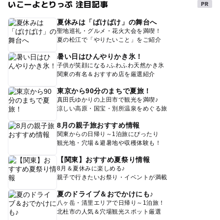
いこーよとりっぷ 注目記事
夏休みは「ばけばけ」の舞台へ
聖地巡礼・グルメ・花火大会を満喫！
夏の松江で「やりたいこと」をご紹介
暑い日はひんやりかき氷！
子供が笑顔になる♪ふわふわ天然かき氷
関東の有名＆おすすめ店を厳選紹介
東京から90分のまちで夏旅！
真田氏ゆかりの上田市で観光を満喫♪
涼しい高原・国宝・別所温泉をめぐる旅
8月の親子旅おすすめ情報
関東からの日帰り～1泊旅にぴったり
観光地・穴場＆避暑地や収穫体験も！
【関東】おすすめ夏祭り情報
8月＆夏休みに楽しめる♪
親子で行きたいお祭り・イベントが満載
夏のドライブ＆おでかけにも♪
八ヶ岳・清里エリアで日帰り～1泊旅！
北杜市の人気＆穴場観光スポット厳選