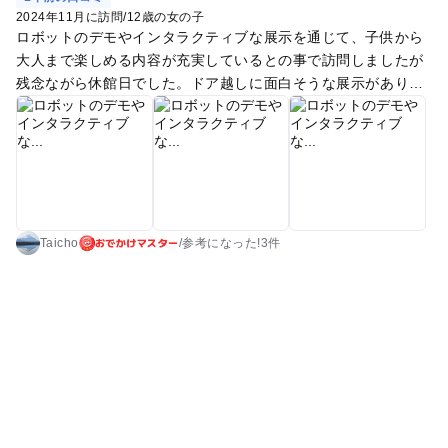
ちゃんと見ていて下さいと注意を受けて、怒られた子どもも泣
2024年11月に訪問
/
12歳の女の子
き出してしまい、私も悲しい気持ちで泣きながら帰ってきまし
ロボットのデモやインタラクティブな展示を通じて、子供から
た。 完全にこちらの不注意ではありましたが、入館時に触って
大人まで楽しめる内容が充実しているとの事で訪問しましたが
はいけないものの説明に入ってはいなかったですし、そもそも
残念ながら休館日でした。ドア越しに面白そうな展示がありそ
子どもが触れられる高さにものを置いて、触るなというのは無
うなので再度訪問したいと思います。
理な話だと思いました。 高価だったり、触ってほしくないもの
があるのであれば、未就学児が入れるエリアを制限するか、未
就学は入場不可にして頂くなどの対応が必要かと思いました。
こども大歓迎などと、都合のよいキャッチコピーで人を集めな
いで頂ければ、私のように嫌な思いをする方が減ると思いま
す。 私は嫌な思いをしたくないので、もう行かないです。
おでかけマスター
Taicho
/
参考に
なった!
3件