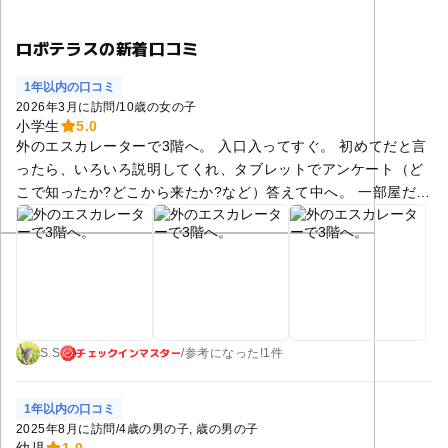
ロボテラスの新着口コミ
1年以内の口コミ
2026年3月に訪問
/
10歳の女の子
小学生
5.0
外のエスカレーターで3階へ。 入口入ってすぐ。 初めてだと言
ったら、いろいろ説明してくれ、タブレットでアンケート（ど
こで知ったか?どこから来たか?など）答えて中へ。 一部屋だけ
なので、そんなに大きくはないです。 中では飲食禁止。 いろ
んなロボットの展示。 さわれるものや、遊べるもの。 ロボッ
トって無機質なイメージだけど、最近のはフワフワしてるのも
あるのね、かわいかった♡ ゲームははまるとずっとやっちゃう
かも。 滞在時間は1〜2時間てとこかな? 帰りは下りエスカレー
ターないので、中の階段か外のエレベーターで下へ。 同じ階に
チェックインマスター
トイレもあるっぽかったです。
S.S
/
参考に
なった!
1件
1年以内の口コミ
2025年8月に訪問
/
4歳の男の子
歳の男の子
幼児
1.0