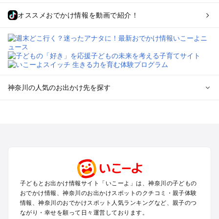
オススメおでかけ情報を動画で紹介！
神奈川の人気のお出かけ先を探す
神奈川のエリアからプール子ども連れのお出かけスポッ
トを探す
横浜・みなとみらい・中華街・ベイエリア・金沢八景のプール
お出かけ
鎌倉・湘南（藤沢・茅ヶ崎・平塚周辺）のプールお出かけ
小田原・熱海・湯河原・真鶴のプールお出かけ
町田・相模原・愛川・上野原のプールお出かけ
子どもとお出かけ情報サイト「いこーよ」は、神奈川の子どもの
新横浜・港北エリア・日吉・青葉台・鶴見のプールお出かけ
おでかけ情報、神奈川のお出かけスポットのクチコミ・親子体験
川崎のプールお出かけ
情報、神奈川のおでかけスポット人気ランキングなど、親子のつ
海老名・厚木のプールお出かけ
ながり・幸せを願って日々運営しております。