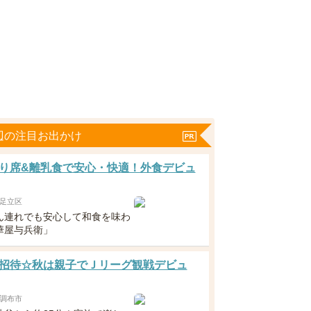
辺の注目お出かけ
り席&離乳食で安心・快適！外食デビュ
足立区
ん連れでも安心して和食を味わ
華屋与兵衛」
招待☆秋は親子でＪリーグ観戦デビュ
調布市