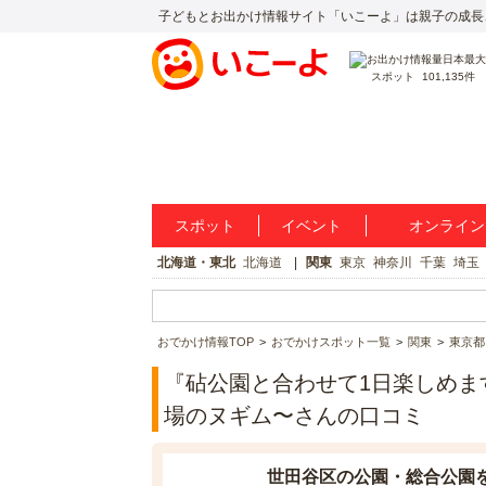
子どもとお出かけ情報サイト「いこーよ」は親子の成長
スポット
101,135件
スポット
イベント
オンライン
北海道・東北
北海道
関東
東京
神奈川
千葉
埼玉
おでかけ情報TOP
おでかけスポット一覧
関東
東京都
『砧公園と合わせて1日楽しめま
場のヌギム〜さんの口コミ
世田谷区の公園・総合公園