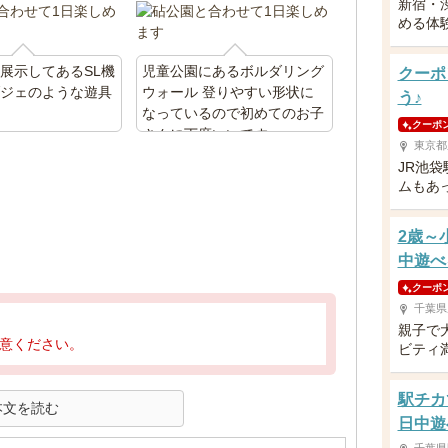
新宿・
める体
展示してあるSL機
児童公園にあるボルダリング
クーポ
ブジェのような遊具
ウォール 登りやすい形状に
う♪
なっているので初めてのお子
クーポ
さんに丁度いいです
東京都
JR池
ムもあ
2歳～
中遊べ
クーポ
千葉県
親子で
意ください。
ビティ
駅チカ
本文を読む
日中遊