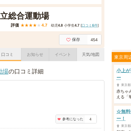
区立総合運動場
評価
★
★
★
★
★
4.7
幼児
4.8
小学生
4.7
[
口コミ
6
件
]
保存
454
口コミ
お知らせ
イベント
天気/地図
東京周
動場
の口コミ詳細
小上が
ー
東京都
赤ちゃ
える「
☆無料
ー！
参考になった
4
東京都