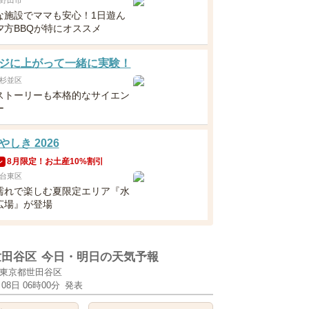
野田市
な施設でママも安心！1日遊ん
夕方BBQが特にオススメ
ジに上がって一緒に実験！
杉並区
ストーリーも本格的なサイエン
ー
しき 2026
8月限定！お土産10%割引
ン
台東区
濡れで楽しむ夏限定エリア『水
広場』が登場
世田谷区
今日・明日の天気予報
東京都世田谷区
月08日 06時00分
発表