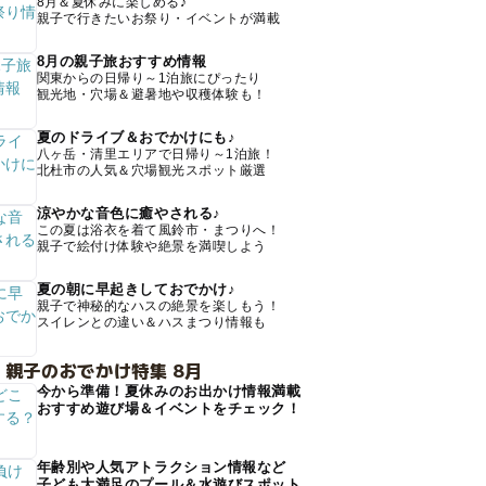
8月＆夏休みに楽しめる♪
親子で行きたいお祭り・イベントが満載
8月の親子旅おすすめ情報
関東からの日帰り～1泊旅にぴったり
観光地・穴場＆避暑地や収穫体験も！
夏のドライブ＆おでかけにも♪
八ヶ岳・清里エリアで日帰り～1泊旅！
北杜市の人気＆穴場観光スポット厳選
涼やかな音色に癒やされる♪
この夏は浴衣を着て風鈴市・まつりへ！
親子で絵付け体験や絶景を満喫しよう
夏の朝に早起きしておでかけ♪
親子で神秘的なハスの絶景を楽しもう！
スイレンとの違い＆ハスまつり情報も
 親子のおでかけ特集 8月
今から準備！夏休みのお出かけ情報満載
おすすめ遊び場＆イベントをチェック！
年齢別や人気アトラクション情報など
子ども大満足のプール＆水遊びスポット