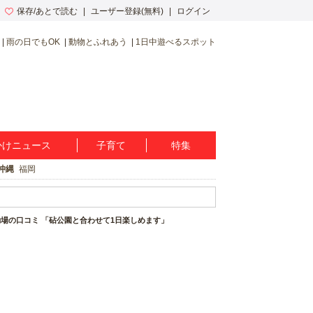
保存/あとで読む
ユーザー登録(無料)
ログイン
雨の日でもOK
動物とふれあう
1日中遊べるスポット
かけニュース
子育て
特集
沖縄
福岡
場の口コミ 「砧公園と合わせて1日楽しめます」