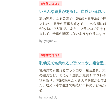
8年前の口コミ
いろんな遊具があるし、自然いっぱい
家の近所にある公園で、娘6歳と息子3歳で
ました。 息子が電車大好きで、この公園に
があるので大喜び。 あと、ブランコで足を
入れて、子供が転落しないような作りになって
by
yogaさん
9年前の口コミ
乳幼児でも乗れるブランコや、複合遊..
乳幼児でも乗れるブランコや、複合遊具、大
の遊具など、とにかく遊具が充実！ アスレ
場もあり、3歳の娘もたくさん体を動かして
た。幼児〜小学生まで幅広い年齢の子どもが
公...
by
soriaさん