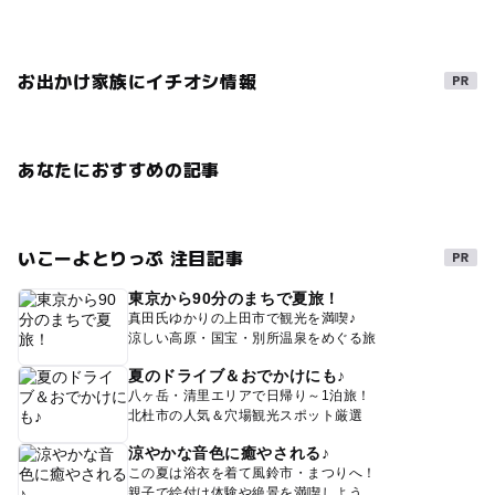
お出かけ家族にイチオシ情報
あなたにおすすめの記事
いこーよとりっぷ 注目記事
東京から90分のまちで夏旅！
真田氏ゆかりの上田市で観光を満喫♪
涼しい高原・国宝・別所温泉をめぐる旅
夏のドライブ＆おでかけにも♪
八ヶ岳・清里エリアで日帰り～1泊旅！
北杜市の人気＆穴場観光スポット厳選
涼やかな音色に癒やされる♪
この夏は浴衣を着て風鈴市・まつりへ！
親子で絵付け体験や絶景を満喫しよう