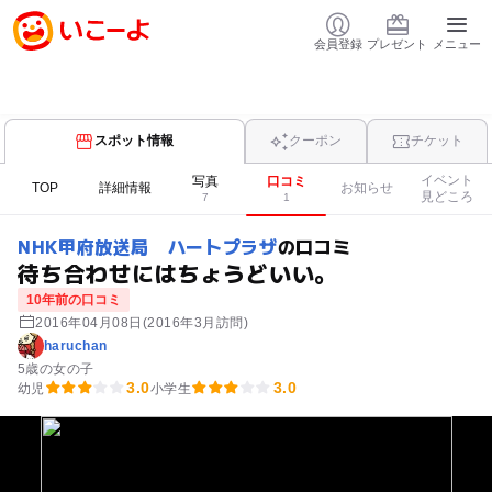
会員登録
プレゼント
メニュー
スポット情報
クーポン
チケット
イベント
写真
口コミ
TOP
詳細情報
お知らせ
見どころ
7
1
NHK甲府放送局 ハートプラザ
の口コミ
待ち合わせにはちょうどいい。
10年前の口コミ
2016年04月08日
(2016年3月訪問)
haruchan
5歳の女の子
3.0
3.0
幼児
小学生