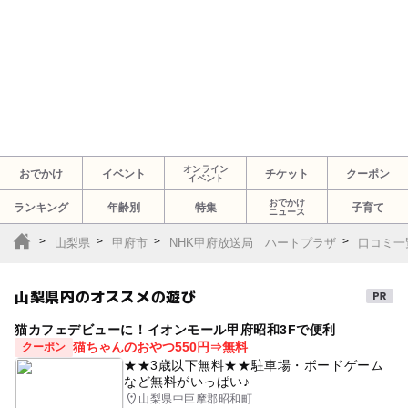
オンライン
おでかけ
イベント
チケット
クーポン
イベント
おでかけ
ランキング
年齢別
特集
子育て
ニュース
山梨県
甲府市
NHK甲府放送局 ハートプラザ
口コミ一
山梨県内のオススメの遊び
猫カフェデビューに！イオンモール甲府昭和3Fで便利
猫ちゃんのおやつ550円⇒無料
クーポン
★★3歳以下無料★★駐車場・ボードゲーム
など無料がいっぱい♪
山梨県中巨摩郡昭和町