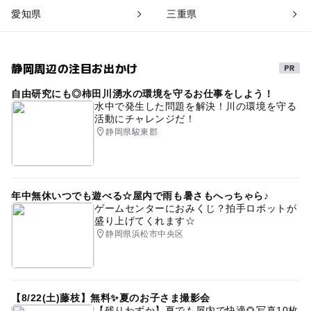
愛知県
三重県
静岡周辺の注目お出かけ
自由研究にも◎柿田川湧水の環境を守るお仕事をしよう！
水中で発生した問題を解決！川の環境を守る
活動にチャレンジだ！
静岡県駿東郡
年中無休いつでも遊べる☆屋内で雨も暑さもへっちゃら♪
ゲームセンターにおみくじ？拍手ロボットが
盛り上げてくれます☆
静岡県浜松市中央区
【8/22(土)藤枝】無料✨夏のお子さま撮影会
【残りわずか】夏でも屋内で快適🌻写真10枚