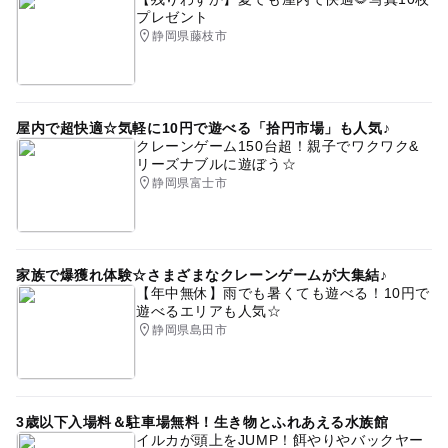
プレゼント
静岡県藤枝市
屋内で超快適☆気軽に10円で遊べる「拾円市場」も人気♪
クレーンゲーム150台超！親子でワクワク&
リーズナブルに遊ぼう☆
静岡県富士市
家族で爆獲れ体験☆さまざまなクレーンゲームが大集結♪
【年中無休】雨でも暑くても遊べる！10円で
遊べるエリアも人気☆
静岡県島田市
3歳以下入場料＆駐車場無料！生き物とふれあえる水族館
イルカが頭上をJUMP！餌やりやバックヤー