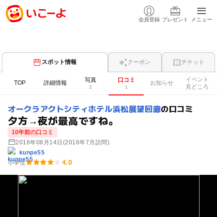
会員登録
プレゼント
メニュー
スポット情報
クーポン
チケット
イベント
写真
口コミ
TOP
詳細情報
お知らせ
見どころ
2
1
オークラアクトシティホテル浜松展望回廊
の口コミ
夕方→夜が最高ですね。
10年前の口コミ
2016年08月14日
(2016年7月訪問)
kunpe55
4.0
小学生