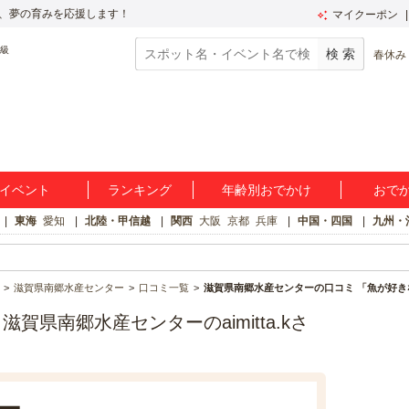
、夢の育みを応援します！
マイクーポン
春休み
イベント
ランキング
年齢別おでかけ
おで
東海
愛知
北陸・甲信越
関西
大阪
京都
兵庫
中国・四国
九州・
滋賀県南郷水産センター
口コミ一覧
滋賀県南郷水産センターの口コミ 「魚が好
県南郷水産センターのaimitta.kさ