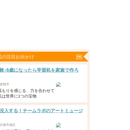
辺の注目お出かけ
験♪6歳になったら学習机を家族で作ろ
彦根市
温もりを感じる、力を合わせて
机は世界に1つの宝物
没入する！チームラボのアートミュージ
京都市南区