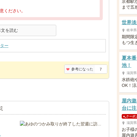
京都駅
まで五
意ください。
世界淡
本文を読む
岐阜県
期間限
もつ生
ター
夏本番
池！
参考になった
7
滋賀県
水鉄砲
OK！
屋内遊
ミ
台に注
クーポ
滋賀県
お子様
.
屋内遊