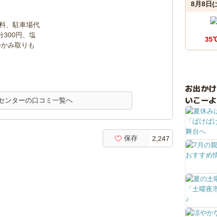
8月8日(
場料、駐車場代
分300円、塩
35
つかみ取りも
お出か
いこーよ
センターの口コミ一覧へ
保存
2,247