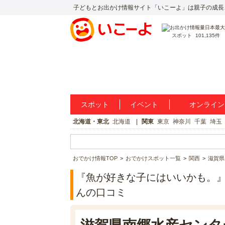
子どもとお出かけ情報サイト「いこーよ」は親子の成長
スポット
101,135件
スポット
イベント
オンライン
北海道・東北
北海道
関東
東京
神奈川
千葉
埼玉
おでかけ情報TOP
おでかけスポット一覧
関西
滋賀県
『魚が好きな子にはいいかも。』滋賀
んの口コミ