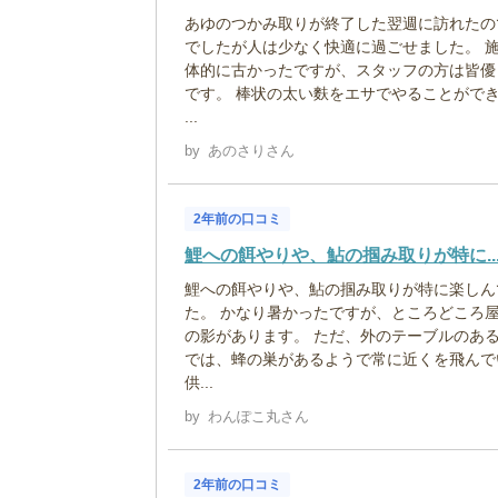
あゆのつかみ取りが終了した翌週に訪れたの
でしたが人は少なく快適に過ごせました。 
体的に古かったですが、スタッフの方は皆優
です。 棒状の太い麩をエサでやることがで
...
by
あのさりさん
2年前の口コミ
鯉への餌やりや、鮎の掴み取りが特に..
鯉への餌やりや、鮎の掴み取りが特に楽しん
た。 かなり暑かったですが、ところどころ
の影があります。 ただ、外のテーブルのあ
では、蜂の巣があるようで常に近くを飛んで
供...
by
わんぽこ丸さん
2年前の口コミ