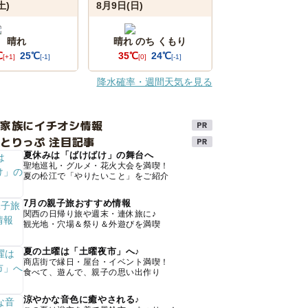
土)
8月9日(日)
晴れ
晴れ のち くもり
℃
25℃
35℃
24℃
[+1]
[-1]
[0]
[-1]
降水確率・週間天気を見る
け家族にイチオシ情報
とりっぷ 注目記事
夏休みは「ばけばけ」の舞台へ
聖地巡礼・グルメ・花火大会を満喫！
夏の松江で「やりたいこと」をご紹介
7月の親子旅おすすめ情報
関西の日帰り旅や週末・連休旅に♪
観光地・穴場＆祭り＆外遊びを満喫
夏の土曜は「土曜夜市」へ♪
商店街で縁日・屋台・イベント満喫！
食べて、遊んで、親子の思い出作り
涼やかな音色に癒やされる♪