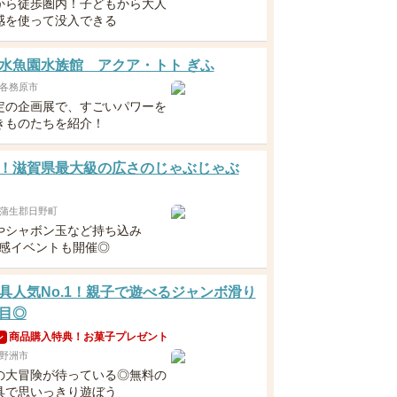
から徒歩圏内！子どもから大人
感を使って没入できる
水魚園水族館 アクア・トト ぎふ
各務原市
定の企画展で、すごいパワーを
きものたちを紹介！
！滋賀県最大級の広さのじゃぶじゃぶ
蒲生郡日野町
やシャボン玉など持ち込み
涼感イベントも開催◎
具人気No.1！親子で遊べるジャンボ滑り
目◎
商品購入特典！お菓子プレゼント
ン
野洲市
の大冒険が待っている◎無料の
具で思いっきり遊ぼう