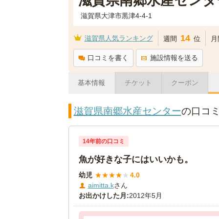
滋賀県南郷水産センタ
滋賀県大津市黒津4-4-1
14
滋賀県人気ランキング
週間
位
月
口コミを書く
施設情報を送る
基本情報
チケット
クーポン
滋賀県南郷水産センター
の口コ
14年前の口コミ
魚が好きな子にはいいかも。
幼児
★
★
★
★
★
4.0
aimitta.k
さん
お出かけした月:
2012年5月