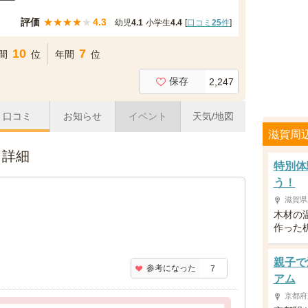
ー
評価
★
★
★
★
★
4.3
幼児
4.1
小学生
4.4
[
口コミ
25
件
]
10
7
間
位
年間
位
保存
2,247
口コミ
お知らせ
イベント
天気/地図
滋賀周
ミ詳細
特別体
う！
滋賀県
木材の
作った
親子で
参考になった
7
アム
京都府