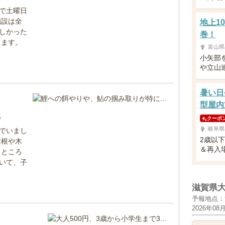
で土曜日
施設は全
地上1
しかった
巻！
きます。
富山県
小矢部
や立山
暑い日
型屋内
.
クーポ
岐阜県
でいまし
2歳以
屋根や木
＆再入
るところ
いて、子
滋賀県
予報地点：
2026年08