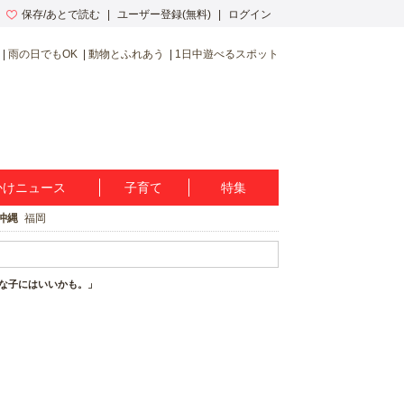
保存/あとで読む
ユーザー登録(無料)
ログイン
雨の日でもOK
動物とふれあう
1日中遊べるスポット
かけニュース
子育て
特集
沖縄
福岡
きな子にはいいかも。」