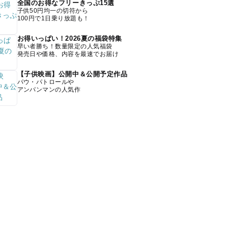
全国のお得なフリーきっぷ15選
子供50円均一の切符から
100円で1日乗り放題も！
お得いっぱい！2026夏の福袋特集
早い者勝ち！数量限定の人気福袋
発売日や価格、内容を最速でお届け
【子供映画】公開中＆公開予定作品
パウ・パトロールや
アンパンマンの人気作