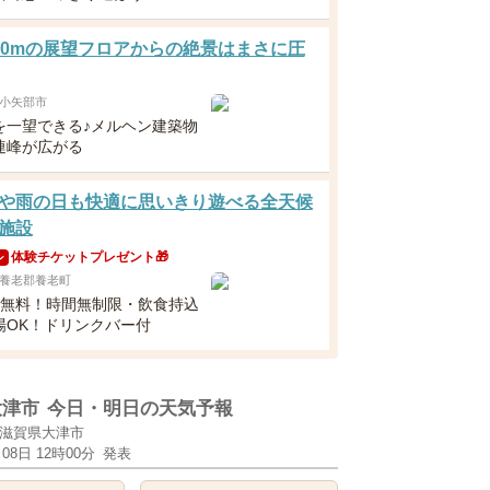
00mの展望フロアからの絶景はまさに圧
小矢部市
を一望できる♪メルヘン建築物
連峰が広がる
や雨の日も快適に思いきり遊べる全天候
施設
体験チケットプレゼント🎁
ン
養老郡養老町
下無料！時間無制限・飲食持込
場OK！ドリンクバー付
大津市
今日・明日の天気予報
滋賀県大津市
月08日 12時00分
発表