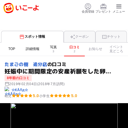
会員登録
プレゼント
メニュー
スポット情報
クーポン
チケット
イベント
写真
口コミ
TOP
詳細情報
お知らせ
見どころ
3
2
たまごの樹 追分店
の口コミ
妊娠中に期間限定の安産祈願をした卵...
8年前の口コミ
2019年02月04日
(2018年7月訪問)
☆КÅЛд☆
5.0
5.0
幼児
小学生