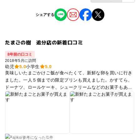
シェアする
たまごの樹 追分店の新着口コミ
8年前の口コミ
2018年5月に訪問
幼児
5.0
小学生
5.0
美味しいたまごかけご飯が食べたくて、新鮮な卵を買いに行き
ました。一人５個までの限定プリンも買えました。かすてら、
ドーナツ、ロールケーキ、シュークリームなどのお菓子もある
ので、見てるだけでワクワクします。
ajiko
/
参考に
なった!
1件