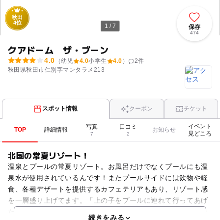
秋田
4位
1 / 7
保存
474
クアドーム ザ・ブーン
4.0
（幼児
4.0
小学生
4.0
）
2
件
秋田県秋田市仁別字マンタラメ213
スポット情報
クーポン
チケット
イベント
写真
口コミ
TOP
詳細情報
お知らせ
見どころ
7
2
北国の常夏リゾート！
温泉とプールの常夏リゾート。お風呂だけでなくプールにも温
泉水が使用されているんです！またプールサイドには飲物や軽
食、各種デザートを提供するカフェテリアもあり、リゾート感
を一層盛り上げてます。「上の子をプールに連れて行ってあげ
たいけど、赤ちゃんがいるから…」というファミリーも大丈夫
続きをみる