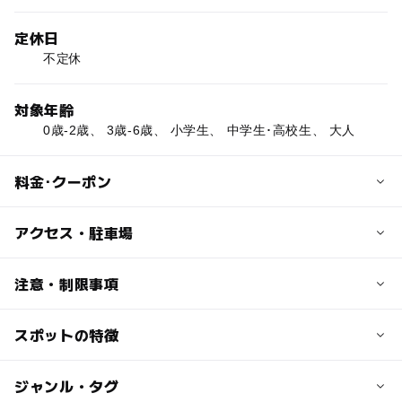
定休日
不定休
対象年齢
0歳-2歳、 3歳-6歳、 小学生、 中学生･高校生、 大人
料金･クーポン
子供の料金
アクセス・駐車場
中高生 625円
小学生以下 470円
交通アクセス
注意・制限事項
3歳未満無料
【車の場合】
秋田自動車道 秋田中央I.Cより約30分。
スポットの特徴
営業期間:通年
大人の料金
【電車の場合】
プールの種類:流れるプール、子供用プール、ジャグジープ
785円
JR秋田駅下車 タクシーで約30分または路線バスで約35
ール、屋外プール(25m)
◯
ー
駐車場あり
ジャンル・タグ
駅から近い
分
レンタル品:タオルセット 、バス・フェイスタオル、室内