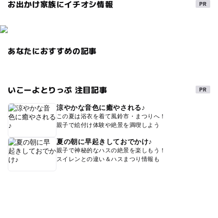
売店
駐車場あり
屋内プール
浮輪持ち込み可
お出かけ家族にイチオシ情報
雨の日でもOK
幼児プール
日帰り温泉
レストランあり
室内
温水プール
あなたにおすすめの記事
冬休み2025-2026
温泉プール
ウォータースライダー
レンタルグッズ有り
日帰り
夏休み2026
いこーよとりっぷ 注目記事
レストラン有り
雨でも楽しめる
GW(ゴールデンウィーク)2027
夜まで遊べる
涼やかな音色に癒やされる♪
この夏は浴衣を着て風鈴市・まつりへ！
スパ・温泉
親子で絵付け体験や絶景を満喫しよう
夏の朝に早起きしておでかけ♪
親子で神秘的なハスの絶景を楽しもう！
スイレンとの違い＆ハスまつり情報も