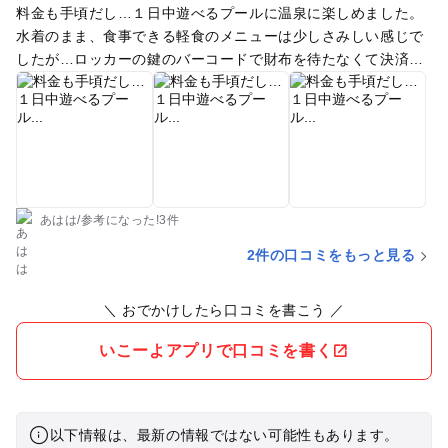
料金も手頃だし…１日中遊べるプールに温泉に楽しめました。
水着のまま、食事できる軽食のメニューは少しさみしい感じで
したが…ロッカーの鍵のバーコードで財布を待たなくて決済が
できるのは素晴らしかったです。最後にロッカーの鍵を返却時
にカード決済も可能。 2階レストランは３時との事で…利用で
きませんでした。しっかりメニューあり…利用できず…残念で
した。 ウォータースライダー利用に追加料金もかからず…他の
レジャー施設では断念していた娘もスライダーに初挑戦でき…
気に入り…何度も楽しむ事ができました。
あはは
/
参考に
なった!
3件
2件の口コミをもっと見る
＼ おでかけしたら口コミを書こう ／
いこーよアプリで口コミを書く
以下情報は、最新の情報ではない可能性もあります。