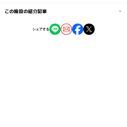
着セット、室内着、大人用水着
ー
ー
授乳室あり
託児所
ジャンル
この施設の紹介記事
駐車可能台数
プール用オムツ:可
売店
700台
温泉・銭湯
プール
◯
◯
雨でもOK
ベビーカーOK
【2026夏休み】秋田のおでかけ最新ランキ
シェアする
ングTOP10温泉プール・湖水浴・室内遊び場
駐車場料金
タグ
ー
◯
食事持込OK
レストラン
2026年8月8日
無料
午後から遊べる
プール用おむつ可
流れるプール
【秋田】11月22日～24日の三連休おでかけ
◯
ー
売店
オムツ交換台
にもおすすめ！人気スポットランキング
1日中遊べるスポット
秋のお出かけ2026
露天風呂
2025年11月21日
単純温泉
春休み2027
温泉施設
夏休み2016
【秋田】11月1日～3日の三連休おでかけに
冬のお出かけ
シルバーウィーク2026
もおすすめ！人気スポットランキング
2025年10月31日
子ども料金500円以下
三連休
プールもある温泉
GW
サウナあり
室内プール有り
ゲームコーナー
ベビーカーOK
雨でも遊べる
日帰り入浴
休憩処
室内温水プール
雨の日おでかけ
室内スポーツ