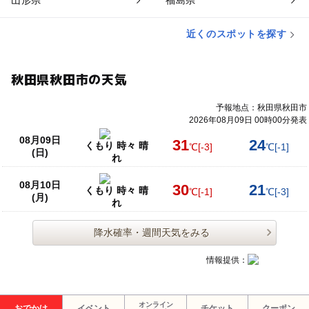
山形県
福島県
近くのスポットを探す
秋田県秋田市の天気
予報地点：秋田県秋田市
2026年08月09日 00時00分発表
08月09日
31
24
くもり 時々 晴
℃
[-3]
℃
[-1]
(日)
れ
08月10日
30
21
くもり 時々 晴
℃
[-1]
℃
[-3]
(月)
れ
降水確率・週間天気をみる
情報提供：
オンライン
おでかけ
イベント
チケット
クーポン