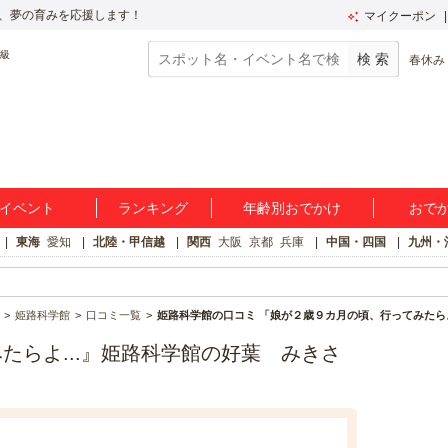
、夢の育みを応援します！
マイクーポン
春休み
イベント
ランキング
年齢別おでかけ
おで
東海
愛知
北陸・甲信越
関西
大阪
京都
兵庫
中国・四国
九州・
姫路科学館
口コミ一覧
姫路科学館の口コミ 「娘が２歳９カ月の頃、行ってみたらよ.
たらよ...』姫路科学館の好葉 みきさ