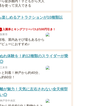
から徒歩圏内！子どもから大人
感を使って没入できる
ら楽しめるアトラクションが10種類以
入園券とキングフリーパスが100円引き！
ン
加東市
敷地、屋内あそび場もあるから
デビューにおすすめ♪
ぬれ体験を！約12種類のスライダーが乗
◎
三木市
ッと到着！神戸から約40分、
ら約60分！
離が魅力！天気に左右されない全天候型
い◎
神戸市中央区
駅から徒歩約1分！動物たちと