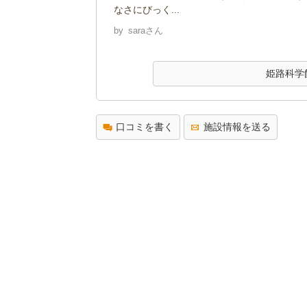
なさにびっく...
by
saraさん
姫路科学
口コミを書く
施設情報を送る