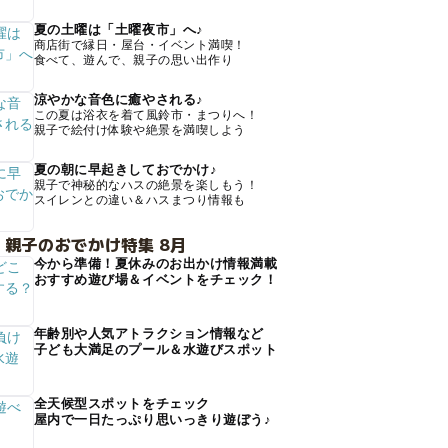
夏の土曜は「土曜夜市」へ♪
商店街で縁日・屋台・イベント満喫！
食べて、遊んで、親子の思い出作り
涼やかな音色に癒やされる♪
この夏は浴衣を着て風鈴市・まつりへ！
親子で絵付け体験や絶景を満喫しよう
夏の朝に早起きしておでかけ♪
親子で神秘的なハスの絶景を楽しもう！
スイレンとの違い＆ハスまつり情報も
 親子のおでかけ特集 8月
今から準備！夏休みのお出かけ情報満載
おすすめ遊び場＆イベントをチェック！
年齢別や人気アトラクション情報など
子ども大満足のプール＆水遊びスポット
全天候型スポットをチェック
屋内で一日たっぷり思いっきり遊ぼう♪