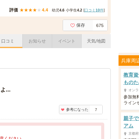
評価
★
★
★
★
★
4.4
幼児
4.6
小学生
4.2
[
口コミ
10
件
]
保存
675
口コミ
お知らせ
イベント
天気/地図
兵庫周
教育資
ものた
...
オンラ
参加無
ライン
参考になった
7
親子で
アム
京都府
意ください。