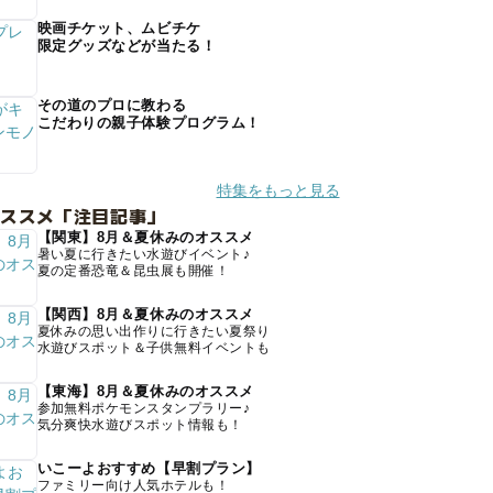
映画チケット、ムビチケ
限定グッズなどが当たる！
その道のプロに教わる
こだわりの親子体験プログラム！
特集をもっと見る
オススメ「注目記事」
【関東】8月＆夏休みのオススメ
暑い夏に行きたい水遊びイベント♪
夏の定番恐竜＆昆虫展も開催！
【関西】8月＆夏休みのオススメ
夏休みの思い出作りに行きたい夏祭り
水遊びスポット＆子供無料イベントも
【東海】8月＆夏休みのオススメ
参加無料ポケモンスタンプラリー♪
気分爽快水遊びスポット情報も！
いこーよおすすめ【早割プラン】
ファミリー向け人気ホテルも！