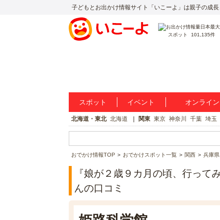
子どもとお出かけ情報サイト「いこーよ」は親子の成長
スポット
101,135件
スポット
イベント
オンライン
北海道・東北
北海道
関東
東京
神奈川
千葉
埼玉
おでかけ情報TOP
おでかけスポット一覧
関西
兵庫県
『娘が２歳９カ月の頃、行ってみ
んの口コミ