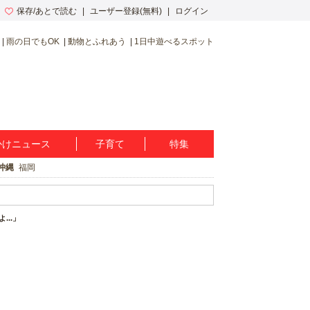
保存/あとで読む
ユーザー登録(無料)
ログイン
雨の日でもOK
動物とふれあう
1日中遊べるスポット
かけニュース
子育て
特集
沖縄
福岡
..」