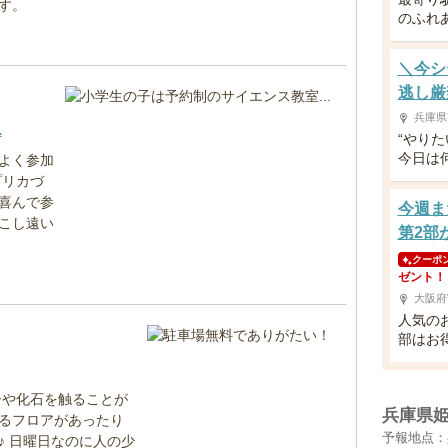
す。
のふれ
＼今シ
逃し厳
兵庫県
.
“やり
今日は
よく参加
プリカづ
喜んで参
今週ま
こし遠い
第2部
クーポ
ゼント！
大阪府
人気の
部はお
ーや化石を触ることが
兵庫県
るフロアがあったり
予報地点：
 日曜日なのに人の少