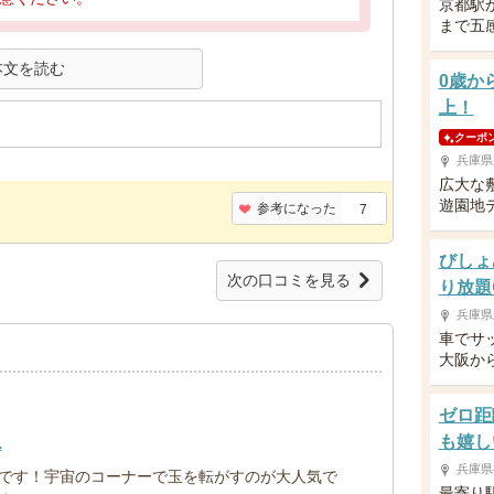
京都駅
まで五
本文を読む
0歳か
上！
クーポ
兵庫県
広大な
遊園地
参考になった
7
びしょ
次の口コミを見る
り放題
兵庫県
車でサ
大阪か
ゼロ距
も嬉し
.
兵庫県
です！宇宙のコーナーで玉を転がすのが大人気で
最寄り