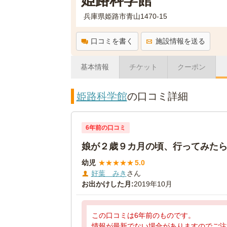
姫路科学館
兵庫県姫路市青山1470-15
口コミを書く
施設情報を送る
基本情報
チケット
クーポン
姫路科学館
の口コミ詳細
6年前の口コミ
娘が２歳９カ月の頃、行ってみたらよ
幼児
★
★
★
★
★
5.0
好葉 みき
さん
お出かけした月:
2019年10月
この口コミは6年前のものです。
情報が最新でない場合がありますのでご注