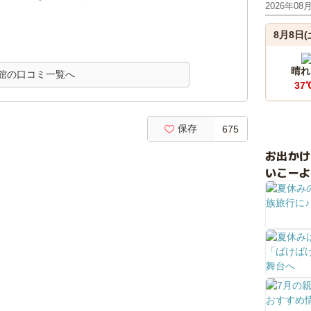
2026年08
8月8日(
晴れ
館の口コミ一覧へ
37
保存
675
お出か
いこーよ