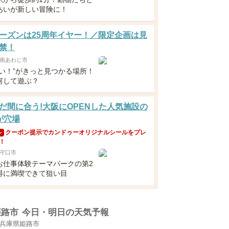
あいが新しい冒険に！
ーズンは25周年イヤー！／限定企画は見
禁！
南あわじ市
たい！”がきっと見つかる場所！
何して遊ぶ？
だ間に合う!大阪にOPENした人気施設の
が穴場
クーポン提示でカンドゥーオリジナルシールをプレ
ン
！
守口市
お仕事体験テーマパークの第2
得に満喫できて狙い目
姫路市
今日・明日の天気予報
兵庫県姫路市