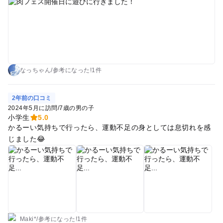
なっちゃん
/
参考に
なった!
1件
2年前の口コミ
2024年5月に訪問
/
7歳の男の子
小学生
5.0
かるーい気持ちで行ったら、運動不足の身としては息切れを感
じました😂
Maki*
/
参考に
なった!
1件