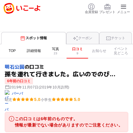
会員登録
プレゼント
メニュー
スポット情報
クーポン
チケット
イベント
写真
口コミ
TOP
詳細情報
お知らせ
見どころ
23
9
明石公園
の口コミ
孫を連れて行きました。広いのでのび...
6年前の口コミ
2019年11月07日
(2019年10月訪問)
バーバ
5.0
5.0
幼児
小学生
この口コミは6年前のものです。
情報が最新でない場合がありますのでご注意ください。