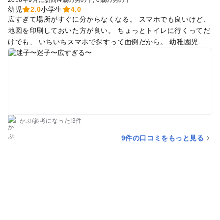
2016年9月に訪問
/
4歳の男の子
0歳の男の子
幼児
2.0
小学生
4.0
広すぎて場所がすぐに分からなくなる。 スマホでも良いけど、
地図を印刷しておいた方が良い。 ちょっとトイレに行くってだ
けでも、 いちいちスマホで探すって面倒だから。 幼稚園児以
上が遊べる遊具がある公園に、 広場やテニスコートなど幅広い
遊べるけど、 1番困るのは食べ物飲み物。 池の近くのとこで食
べ物買えるけど、 買って持ち込みがオススメ。 飲み物は所々
に自動販売機はある。 トイレや自動販売機を探す時は、 野球
場など大きい設備を頼りに探しましょう。 おむつ交換場所は多
分無いので諦めましょう。 場所によっては大量の蚊がいるので
気をつけて。
かぷ
/
参考に
なった!
3件
9件の口コミをもっと見る