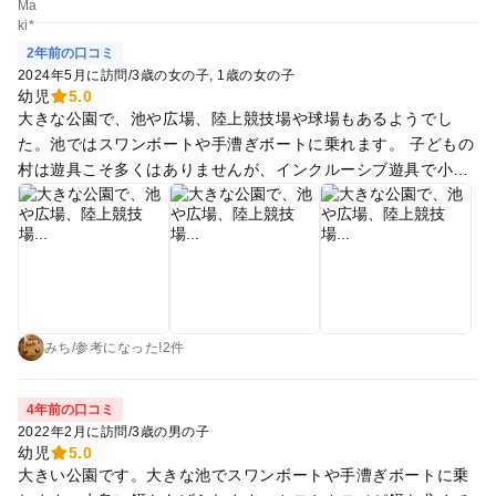
2年前の口コミ
2024年5月に訪問
/
3歳の女の子
1歳の女の子
幼児
5.0
大きな公園で、池や広場、陸上競技場や球場もあるようでし
た。池ではスワンボートや手漕ぎボートに乗れます。 子どもの
村は遊具こそ多くはありませんが、インクルーシブ遊具で小さ
な子から大きな子まで楽しそうに遊んでいました。トイレが割
とそこかしこにあり、それも助かりました。
みち
/
参考に
なった!
2件
4年前の口コミ
2022年2月に訪問
/
3歳の男の子
幼児
5.0
大きい公園です。大きな池でスワンボートや手漕ぎボートに乗