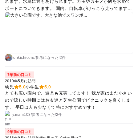
れます。水鳥に餌もあげられます。カモやカモメが餌を求めて
ボートについてきます。 園内、自転車がけっこう走ってますの
でお子さんにお気をつけて。喫茶店と軽食もあります。 遊具は
少ないです。 お城の石垣が大きくて見事でした。 有料駐車場
もあります。 広いのでたくさん歩くことになります。
tonkichicoro
/
参考に
なった!
2件
7年前の口コミ
2019年5月に訪問
幼児
5.0
小学生
5.0
とても広い園内で、遊具も充実してます！ 我が家はまだ小さい
ので涼しい時期にはお友達と芝生公園でピクニックを良くしま
す。 平日は人も少なくて特におすすめです！
y.mam103
/
参考に
なった!
2件
9年前の口コミ