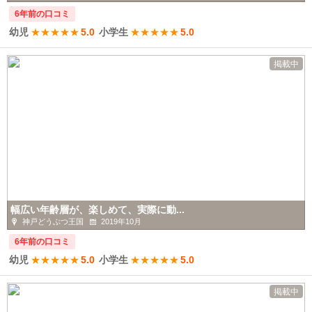
6年前の口コミ
幼児
★
★
★
★
★
5.0
小学生
★
★
★
★
★
5.0
掲載中
幅広い年齢層が、楽しめて、実際に動...
神戸どうぶつ王国
2019年10月
6年前の口コミ
幼児
★
★
★
★
★
5.0
小学生
★
★
★
★
★
5.0
掲載中