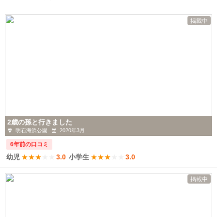
掲載中
2歳の孫と行きました
明石海浜公園
2020年3月
6年前の口コミ
幼児
★
★
★
★
★
3.0
小学生
★
★
★
★
★
3.0
掲載中