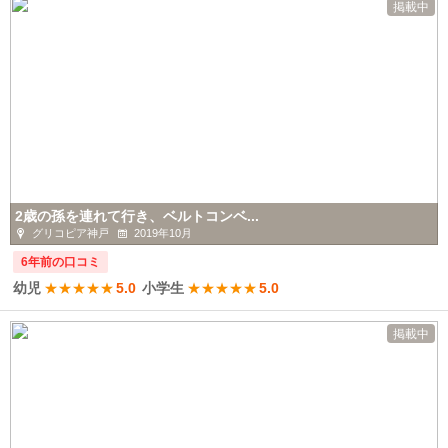
掲載中
2歳の孫を連れて行き、ベルトコンベ...
グリコピア神戸
2019年10月
6年前の口コミ
幼児
★
★
★
★
★
5.0
小学生
★
★
★
★
★
5.0
掲載中