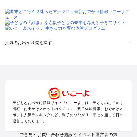
人気のお出かけ先を探す
全国からプール子連れおでかけスポットを探す
北海道･東北のプールおでかけ
北陸･甲信越のプールおでかけ
関東のプールおでかけ
東海のプールおでかけ
関西のプールおでかけ
中国･四国のプールおでかけ
子どもとお出かけ情報サイト「いこーよ」は、子どものおでかけ
九州･沖縄のプールおでかけ
情報、お出かけスポットのクチコミ・親子体験情報、おでかけス
ポット人気ランキングなど、親子のつながり・幸せを願って日々
運営しております。
定番お出かけスポット
遊園地
ご意見やお問い合わせ
施設やイベント運営者の方