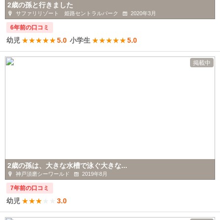
2歳の孫と行きました
サファリリゾート 姫路セントラルパーク
2020年3月
6年前の口コミ
幼児
★
★
★
★
★
5.0
小学生
★
★
★
★
★
5.0
掲載中
2歳の孫は、大きな水槽で泳ぐ大きな...
神戸須磨シーワールド
2019年8月
7年前の口コミ
幼児
★
★
★
★
★
3.0