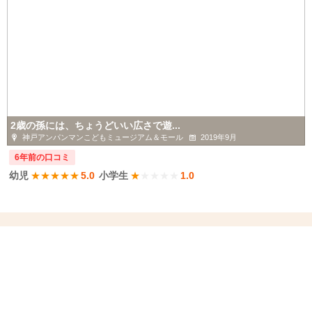
2歳の孫には、ちょうどいい広さで遊...
神戸アンパンマンこどもミュージアム＆モール
2019年9月
6年前の口コミ
幼児
★
★
★
★
★
5.0
小学生
★
★
★
★
★
1.0