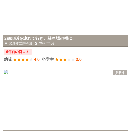
2歳の孫を連れて行き、駐車場の横に...
姫路市立動物園
2020年3月
6年前の口コミ
幼児
★
★
★
★
★
4.0
小学生
★
★
★
★
★
3.0
掲載中