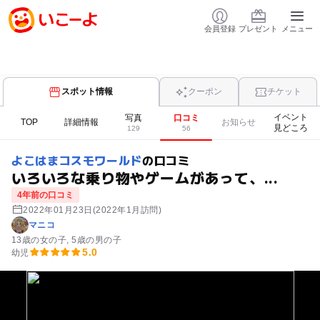
会員登録
プレゼント
メニュー
スポット情報
クーポン
チケット
イベント
写真
口コミ
TOP
詳細情報
お知らせ
見どころ
129
56
よこはまコスモワールド
の口コミ
いろいろな乗り物やゲームがあって、...
4年前の口コミ
2022年01月23日
(2022年1月訪問)
マニコ
13歳の女の子
5歳の男の子
5.0
幼児