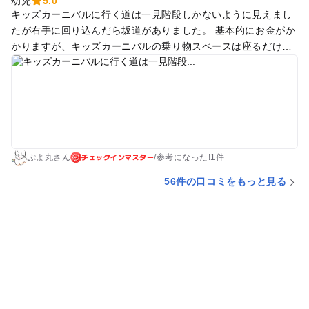
幼児
5.0
キッズカーニバルに行く道は一見階段しかないように見えまし
たが右手に回り込んだら坂道がありました。 基本的にお金がか
かりますが、キッズカーニバルの乗り物スペースは座るだけで
満足してもらえました。 観覧車は夜凄く並び、時間調整が難し
くなったので要注意です
チェックインマスター
ぷよ丸さん
/
参考に
なった!
1件
56件の口コミをもっと見る