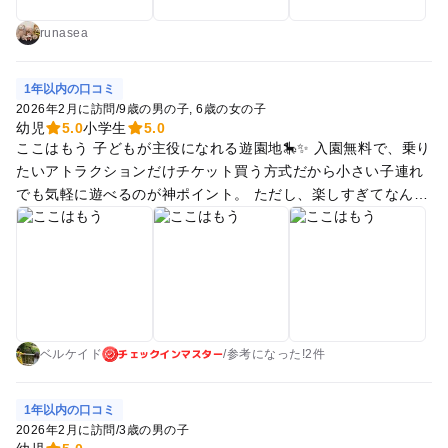
ぜひ行きたいです！
runasea
1年以内の口コミ
2026年2月に訪問
/
9歳の男の子
6歳の女の子
幼児
5.0
小学生
5.0
ここはもう 子どもが主役になれる遊園地🎠✨ 入園無料で、乗り
たいアトラクションだけチケット買う方式だから小さい子連れ
でも気軽に遊べるのが神ポイント。 ただし、楽しすぎてなんだ
かんだでお金がかかりそうになるのでその点は注意⚠️ 観覧車🎡
だけじゃなくて ・ミニジェットコースター ・メリーゴーラン
ド ・ゲーム系ライド など、子ども向け乗り物がちゃんと充実
してて 「怖すぎない・でも楽しい」絶妙ライン。 しかも夜に
なると観覧車のライトアップが始まって一気に雰囲気変わりま
す✨ 昼は「遊園地たのしい！」 夜は「景色きれい…」 ってな
チェックインマスター
る、家族全員が満足できるタイプの遊園地でした。
ベルケイド
/
参考に
なった!
2件
1年以内の口コミ
2026年2月に訪問
/
3歳の男の子