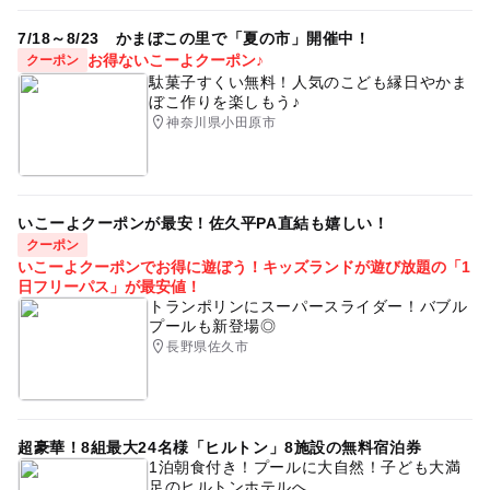
7/18～8/23 かまぼこの里で「夏の市」開催中！
お得ないこーよクーポン♪
クーポン
駄菓子すくい無料！人気のこども縁日やかま
ぼこ作りを楽しもう♪
神奈川県小田原市
いこーよクーポンが最安！佐久平PA直結も嬉しい！
クーポン
いこーよクーポンでお得に遊ぼう！キッズランドが遊び放題の「1
日フリーパス」が最安値！
トランポリンにスーパースライダー！バブル
プールも新登場◎
長野県佐久市
超豪華！8組最大24名様「ヒルトン」8施設の無料宿泊券
1泊朝食付き！プールに大自然！子ども大満
足のヒルトンホテルへ