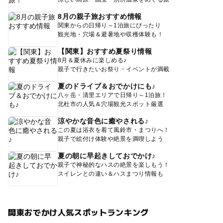
8月の親子旅おすすめ情報
関東からの日帰り～1泊旅にぴったり
観光地・穴場＆避暑地や収穫体験も！
【関東】おすすめ夏祭り情報
8月＆夏休みに楽しめる♪
親子で行きたいお祭り・イベントが満載
夏のドライブ＆おでかけにも♪
八ヶ岳・清里エリアで日帰り～1泊旅！
北杜市の人気＆穴場観光スポット厳選
涼やかな音色に癒やされる♪
この夏は浴衣を着て風鈴市・まつりへ！
親子で絵付け体験や絶景を満喫しよう
夏の朝に早起きしておでかけ♪
親子で神秘的なハスの絶景を楽しもう！
スイレンとの違い＆ハスまつり情報も
関東おでかけ人気スポットランキング