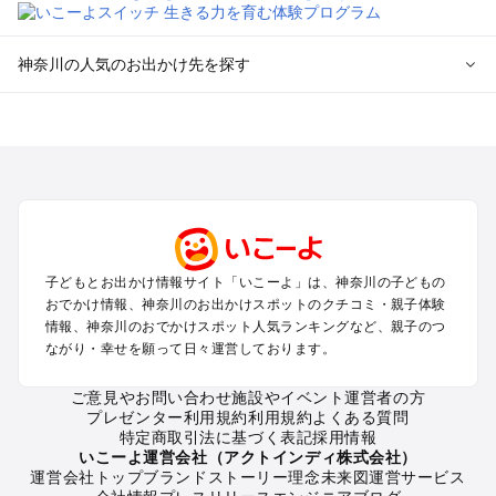
神奈川の人気のお出かけ先を探す
神奈川のエリアからプール子ども連れのお出かけスポッ
トを探す
横浜・みなとみらい・中華街・ベイエリア・金沢八景のプール
お出かけ
鎌倉・湘南（藤沢・茅ヶ崎・平塚周辺）のプールお出かけ
小田原・熱海・湯河原・真鶴のプールお出かけ
町田・相模原・愛川・上野原のプールお出かけ
子どもとお出かけ情報サイト「いこーよ」は、神奈川の子どもの
新横浜・港北エリア・日吉・青葉台・鶴見のプールお出かけ
おでかけ情報、神奈川のお出かけスポットのクチコミ・親子体験
川崎のプールお出かけ
情報、神奈川のおでかけスポット人気ランキングなど、親子のつ
海老名・厚木のプールお出かけ
ながり・幸せを願って日々運営しております。
三浦半島（横須賀・三浦）のプールお出かけ
箱根（湯本・強羅・小涌谷・仙石原・芦ノ湖）のプールお出か
ご意見やお問い合わせ
施設やイベント運営者の方
プレゼンター利用規約
利用規約
よくある質問
け
特定商取引法に基づく表記
採用情報
秦野・南足柄・丹沢のプールお出かけ
いこーよ運営会社（アクトインディ株式会社）
戸塚・港南・旭・瀬谷・泉（横浜）のプールお出かけ
運営会社トップ
ブランドストーリー
理念
未来図
運営サービス