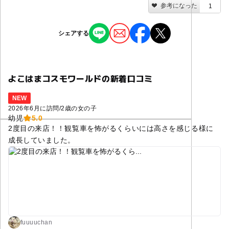
参考になった
1
シェアする
よこはまコスモワールドの新着口コミ
NEW
2026年6月に訪問
/
2歳の女の子
幼児
5.0
2度目の来店！！観覧車を怖がるくらいには高さを感じる様に
成長していました。
fuuuuchan