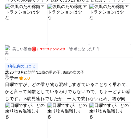
ョンの待ち時間は短くスムーズ。入園無料なので、ふらっと遊
びに行けるのが嬉しいポイントです
チェックインマスター
美しい景色
/
参考に
なった!
1件
1年以内の口コミ
2026年3月に訪問
/
11歳の男の子
8歳の女の子
小学生
5.0
日曜ですが、どの乗り物も混雑しすぎていることなく乗れて、
かと言って閑散としているわけでもないので、ちょーどよい感
じです。 5歳児連れでしたが、一人で乗れないため、親が同伴
するとなると、結局チケットがいるので、なかなか高くついて
しまうのが難点、、。 回数券など結構すぐなくなるので、しっ
かり乗るもの決めてから回った方がよいです。 でも子供たちも
楽しんでました！ 駅からも近いし、カップヌードルミュージア
ムなどのあとに少し遊ぶなどの使い方も充分できるため、また