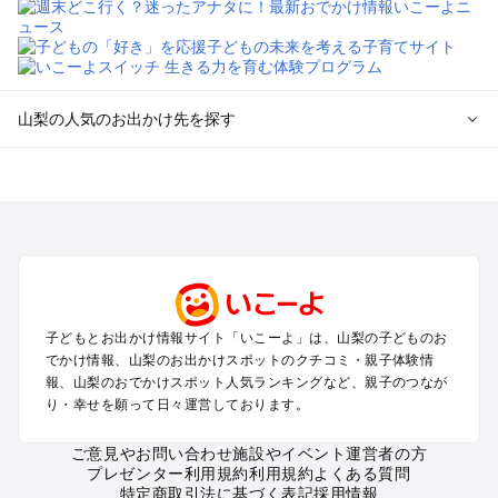
山梨の人気のお出かけ先を探す
山梨のエリアからプール子ども連れのお出かけスポット
を探す
町田・相模原・愛川・上野原のプールお出かけ
富士五湖周辺・富士吉田のプールお出かけ
八ヶ岳・清里・小淵沢・甲斐大泉のプールお出かけ
甲府・昇仙峡・湯村のプールお出かけ
石和・勝沼・塩山のプールお出かけ
子どもとお出かけ情報サイト「いこーよ」は、山梨の子どものお
大月・都留・道志渓谷のプールお出かけ
でかけ情報、山梨のお出かけスポットのクチコミ・親子体験情
山中湖・忍野のプールお出かけ
報、山梨のおでかけスポット人気ランキングなど、親子のつなが
南アルプスのプールお出かけ
り・幸せを願って日々運営しております。
身延・下部・早川のプールお出かけ
ご意見やお問い合わせ
施設やイベント運営者の方
プレゼンター利用規約
利用規約
よくある質問
山梨の定番お出かけスポット
特定商取引法に基づく表記
採用情報