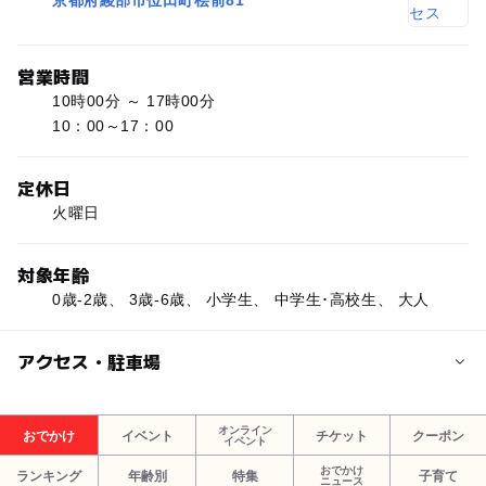
京都府綾部市位田町桧前81
営業時間
10時00分 ～ 17時00分
10：00～17：00
定休日
火曜日
対象年齢
0歳-2歳、 3歳-6歳、 小学生、 中学生･高校生、 大人
アクセス・駐車場
交通アクセス
オンライン
おでかけ
イベント
チケット
クーポン
イベント
車の場合：舞鶴自動車道綾部ICより5分
電車の場合：JR山陰本線綾部駅からタクシーで10分
おでかけ
ランキング
年齢別
特集
子育て
ニュース