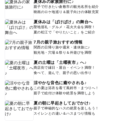
夏休みの家族旅行に♪
親子で行きたい倉敷市の観光名所を紹介
映画のロケ地巡り＆親子向けの体験充実
夏休みは「ばけばけ」の舞台へ
聖地巡礼・グルメ・花火大会を満喫！
夏の松江で「やりたいこと」をご紹介
7月の親子旅おすすめ情報
関西の日帰り旅や週末・連休旅に♪
観光地・穴場＆祭り＆外遊びを満喫
夏の土曜は「土曜夜市」へ♪
商店街で縁日・屋台・イベント満喫！
食べて、遊んで、親子の思い出作り
涼やかな音色に癒やされる♪
この夏は浴衣を着て風鈴市・まつりへ！
親子で絵付け体験や絶景を満喫しよう
夏の朝に早起きしておでかけ♪
親子で神秘的なハスの絶景を楽しもう！
スイレンとの違い＆ハスまつり情報も