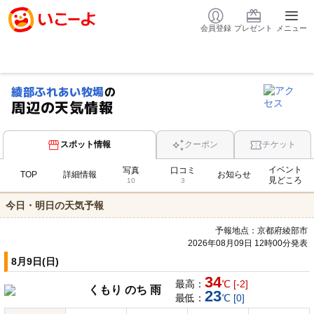
会員登録
プレゼント
メニュー
綾部ふれあい牧場
の
周辺の天気情報
スポット情報
クーポン
チケット
イベント
写真
口コミ
TOP
詳細情報
お知らせ
見どころ
10
3
今日・明日の天気予報
予報地点：京都府綾部市
2026年08月09日 12時00分発表
8月9日(日)
34
最高：
℃ [-2]
くもり のち 雨
23
最低：
℃ [0]