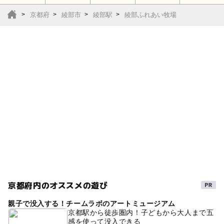
京都府
綾部市
綾部駅
綾部ふれあい牧場
近くの駅
綾部駅
高津駅
駐車場詳細
無料／100台
京都府内のオススメの遊び
親子で没入する！チームラボのアートミュージアム
京都駅から徒歩圏内！子どもから大人まで五
感を使って没入できる