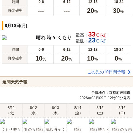
時間
0-6
6-12
12-18
18-24
---
---
20
30
降水確率
%
%
8月10日(月)
33
最高：
℃ [-1]
晴れ 時々 くもり
23
最低：
℃ [-2]
時間
0-6
6-12
12-18
18-24
10
20
10
0
降水確率
%
%
%
%
この先の10日間予報
週間天気予報
予報地点：京都府綾部市
2026年08月09日 12時00分発表
8/11
8/12
8/13
8/14
8/15
8/16
(火)
(水)
(木)
(金)
(土)
(日)
くもり 時々
雨 のち 晴れ
晴れ 時々 く
晴れ
晴れ 時々 く
晴れ のち 雨