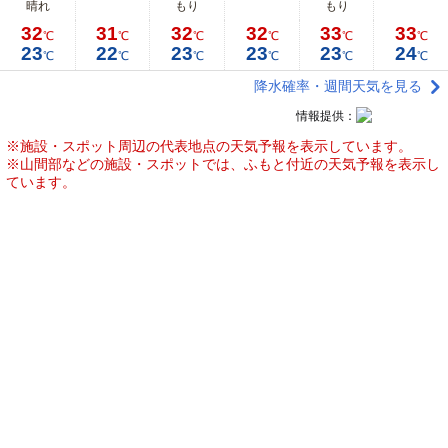
晴れ
もり
もり
32
31
32
32
33
33
℃
℃
℃
℃
℃
℃
23
22
23
23
23
24
℃
℃
℃
℃
℃
℃
降水確率・週間天気を見る
情報提供：
※施設・スポット周辺の代表地点の天気予報を表示しています。
※山間部などの施設・スポットでは、ふもと付近の天気予報を表示し
ています。