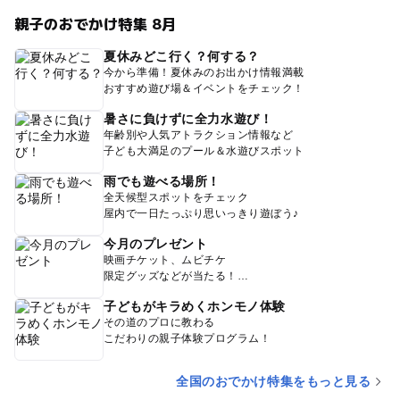
親子のおでかけ特集 8月
夏休みどこ行く？何する？
今から準備！夏休みのお出かけ情報満載
おすすめ遊び場＆イベントをチェック！
暑さに負けずに全力水遊び！
年齢別や人気アトラクション情報など
子ども大満足のプール＆水遊びスポット
雨でも遊べる場所！
全天候型スポットをチェック
屋内で一日たっぷり思いっきり遊ぼう♪
今月のプレゼント
映画チケット、ムビチケ
限定グッズなどが当たる！
子どもがキラめくホンモノ体験
その道のプロに教わる
こだわりの親子体験プログラム！
全国のおでかけ特集をもっと見る