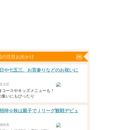
辺の注目お出かけ
日や七五三、お宮参りなどのお祝いに
足立区
食コースやキッズメニューも！
の集いにもぴったり
招待☆秋は親子でＪリーグ観戦デビュ
調布市