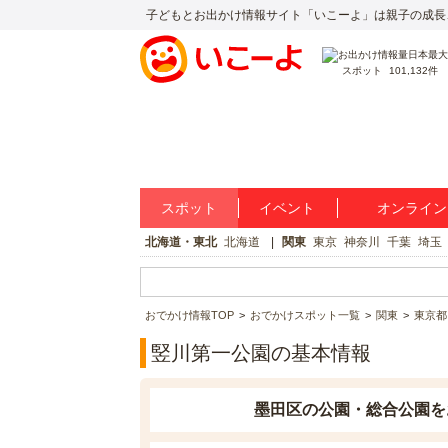
子どもとお出かけ情報サイト「いこーよ」は親子の成長
スポット
101,132件
スポット
イベント
オンライン
北海道・東北
北海道
関東
東京
神奈川
千葉
埼玉
おでかけ情報TOP
おでかけスポット一覧
関東
東京都
竪川第一公園の基本情報
墨田区の公園・総合公園を