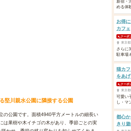
新宿・
める体
お得に
カフェ
クーポ
東京都
さらに
駐車場
猫カフ
をあげ
クーポ
東京都
可愛い
る堅川親水公園に隣接する公園
し・マ
の公園です。面積4940平方メートルの細長い
都心か
には果樹や木イチゴの木があり、季節ごとの実
きり遊
を咲かせ、季節の移り変わりを知らせてくれま