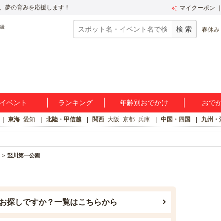
、夢の育みを応援します！
マイクーポン
春休み
イベント
ランキング
年齢別おでかけ
おで
東海
愛知
北陸・甲信越
関西
大阪
京都
兵庫
中国・四国
九州・
竪川第一公園
お探しですか？一覧はこちらから