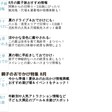
8月の親子旅おすすめ情報
関東からの日帰り～1泊旅にぴったり
観光地・穴場＆避暑地や収穫体験も！
夏のドライブ＆おでかけにも♪
八ヶ岳・清里エリアで日帰り～1泊旅！
北杜市の人気＆穴場観光スポット厳選
涼やかな音色に癒やされる♪
この夏は浴衣を着て風鈴市・まつりへ！
親子で絵付け体験や絶景を満喫しよう
夏の朝に早起きしておでかけ♪
親子で神秘的なハスの絶景を楽しもう！
スイレンとの違い＆ハスまつり情報も
 親子のおでかけ特集 8月
今から準備！夏休みのお出かけ情報満載
おすすめ遊び場＆イベントをチェック！
年齢別や人気アトラクション情報など
子ども大満足のプール＆水遊びスポット