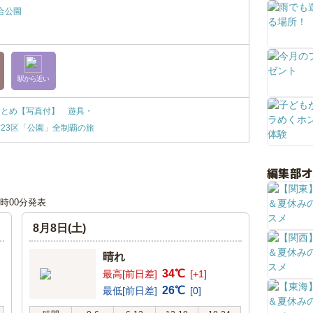
合公園
駅から近い
まとめ【写真付】 遊具・
23区「公園」全制覇の旅
編集部
12時00分発表
8月8日(土)
晴れ
34℃
最高[前日差]
[+1]
26℃
最低[前日差]
[0]