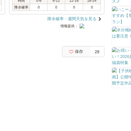
時間
0-6
6-12
12-18
18-24
降水確率
0
0
0
0
降水確率・週間天気を見る
情報提供：
保存
28