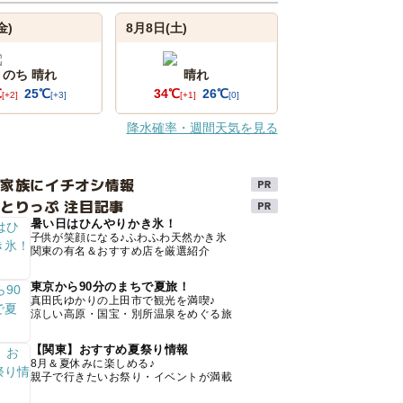
金)
8月8日(土)
 のち 晴れ
晴れ
℃
25℃
34℃
26℃
[+2]
[+3]
[+1]
[0]
降水確率・週間天気を見る
け家族にイチオシ情報
とりっぷ 注目記事
暑い日はひんやりかき氷！
子供が笑顔になる♪ふわふわ天然かき氷
関東の有名＆おすすめ店を厳選紹介
東京から90分のまちで夏旅！
真田氏ゆかりの上田市で観光を満喫♪
涼しい高原・国宝・別所温泉をめぐる旅
【関東】おすすめ夏祭り情報
8月＆夏休みに楽しめる♪
親子で行きたいお祭り・イベントが満載