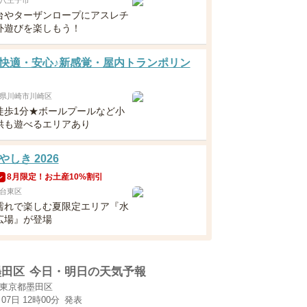
八王子市
台やターザンロープにアスレチ
外遊びを楽しもう！
快適・安心♪新感覚・屋内トランポリン
県川崎市川崎区
徒歩1分★ボールプールなど小
供も遊べるエリアあり
しき 2026
8月限定！お土産10%割引
ン
台東区
濡れで楽しむ夏限定エリア『水
広場』が登場
墨田区
今日・明日の天気予報
東京都墨田区
月07日 12時00分
発表