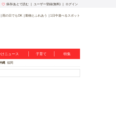
保存/あとで読む
ユーザー登録(無料)
ログイン
雨の日でもOK
動物とふれあう
1日中遊べるスポット
かけニュース
子育て
特集
沖縄
福岡