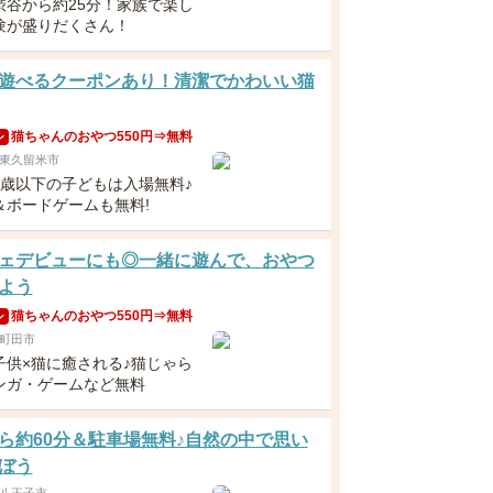
渋谷から約25分！家族で楽し
験が盛りだくさん！
遊べるクーポンあり！清潔でかわいい猫
猫ちゃんのおやつ550円⇒無料
ン
東久留米市
3歳以下の子どもは入場無料♪
＆ボードゲームも無料!
ェデビューにも◎一緒に遊んで、おやつ
よう
猫ちゃんのおやつ550円⇒無料
ン
町田市
子供×猫に癒される♪猫じゃら
ンガ・ゲームなど無料
ら約60分＆駐車場無料♪自然の中で思い
ぼう