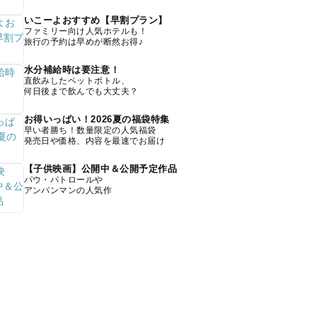
いこーよおすすめ【早割プラン】
ファミリー向け人気ホテルも！
旅行の予約は早めが断然お得♪
水分補給時は要注意！
直飲みしたペットボトル、
何日後まで飲んでも大丈夫？
お得いっぱい！2026夏の福袋特集
早い者勝ち！数量限定の人気福袋
発売日や価格、内容を最速でお届け
【子供映画】公開中＆公開予定作品
パウ・パトロールや
アンパンマンの人気作