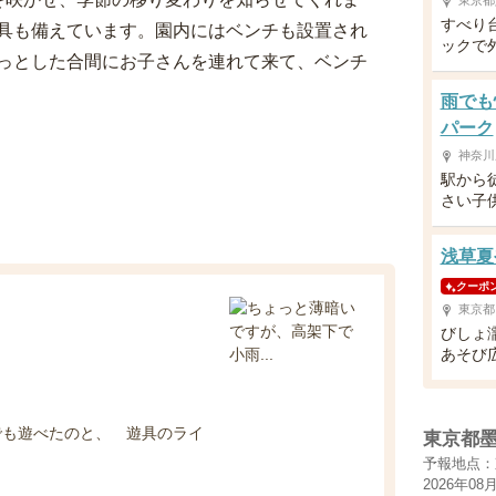
東京都
すべり
具も備えています。園内にはベンチも設置され
ックで
っとした合間にお子さんを連れて来て、ベンチ
雨でも
パーク
神奈川
駅から
さい子
浅草夏や
クーポ
東京都
びしょ
あそび
でも遊べたのと、 遊具のライ
東京都
予報地点：
2026年08