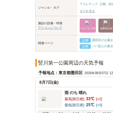
アスレチック
公園・総
ジャンル・タグ
タグを見る
施設の設備・特徴
アイコンについて
ベビーカーOK
食事持込OK
墨田区の公園
記事
関連ページ
パパ芸人の東京
記事
竪川第一公園周辺の天気予報
予報地点：東京都墨田区
2026年08月07日 
8月7日(金)
雨 のち 晴れ
33℃
最高[前日差]
[+2]
25℃
最低[前日差]
[+3]