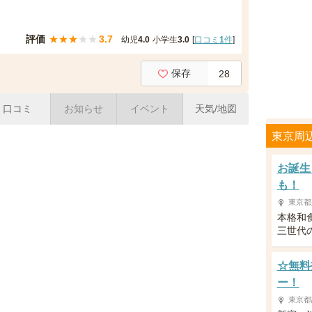
評価
★
★
★
★
★
3.7
幼児
4.0
小学生
3.0
[
口コミ
1
件
]
保存
28
口コミ
お知らせ
イベント
天気/地図
東京周
お誕生
も！
東京都
本格和
三世代
☆無料
ー！
東京都