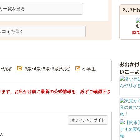
ミ一覧を見る
8月7日(
雨
口コミを書く
33
お出か
･幼児)
3歳･4歳･5歳･6歳(幼児)
小学生
いこーよ
ります。お出かけ前に最新の公式情報を、必ずご確認下さ
オフィシャルサイト
ん