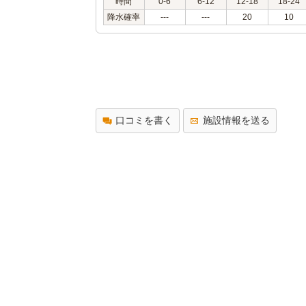
時間
0-6
6-12
12-18
18-24
降水確率
---
---
20
10
口コミを書く
施設情報を送る