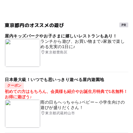
東京メトロ銀座線
節約
gw2015
0円スポット
節約遊び場
シルバーウィーク2026
GW(ゴールデンウィーク)2027
自然体験
名所
東京都内のオススメの遊び
ゴールデンウィーク
スカイツリー
節約子連れ
屋内キッズパークやお子さまに嬉しいレストランもあり！
ランチから遊び、お買い物まで♪家族で楽し
夏休み2026
ベビーカーOK
さくら
三連休
める充実の1日に♪
東京都豊島区
GW2016
お花見ピクニック
食事持込OK
東京スカイツリー
桜の見ごろ3月(例年)
0円遊び場
秋のお出かけ2026
1日中遊べるスポット
日本最大級！いつでも思いっきり遊べる屋内遊園地
クーポン
0円お出かけ
1日遊べるスポット
公園でお花見
初めての方はもちろん、会員様も紹介やお誕生月特典で1名無料！
お得に遊ぼう♪
春休み2027
桜お花見2027
都営浅草線
雨の日もへっちゃら♪ベビー～小学生向けの
遊びが盛りだくさん！
東武スカイツリーライン
1日中楽しめる施設
東京都武蔵村山市
お花見2027
花火大会
ゴールデンウィーク2015
無料施設
もしもツアーズ
絶景