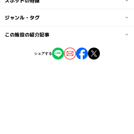
スポットの特徴
浅草駅
（例年の開花情報をもとに入れています。必ずお出かけ前
にオフィシャルサイトなどでお確かめください）
ー
ー
駐車場あり
ジャンル・タグ
駅から近い
（いこーよ調べ）
とうきょうスカイツリー駅
ー
ー
授乳室あり
託児所
ジャンル
この施設の紹介記事
公園・総合公園
ー
◯
雨でもOK
ベビーカーOK
東京で楽しむ異国文化！ 「カリブ・ラテン
シェアする
アメリカストリート2025」が隅田公園で開
タグ
催
◯
ー
食事持込OK
レストラン
2025年5月21日
桜の見ごろ4月(例年)
タダでお出かけ
海外旅行気分で楽しめる！隅田公園で「世界
ー
ー
売店
オムツ交換台
グルメフェス」開催 ステージコンテンツも
さくら名所100選
桜
GW(ゴールデンウィーク)2015
2025年4月30日
東武伊勢崎線
午後から遊べる
節約お出かけ
散歩
秋の隅田公園で野外映画を楽しもう！ 「す
GW
平成27年
節約でおでかけ
みだパークシネマフェスティバル2024」開
催
東武伊勢崎線(東京都)
外遊び
2024年9月26日
GW(ゴールデンウィーク)2016
節約おでかけ