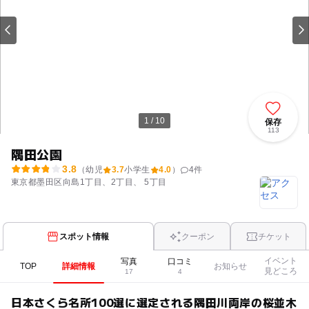
1 / 10
保存
113
隅田公園
3.8
（幼児
3.7
小学生
4.0
）
4
件
東京都墨田区向島1丁目、2丁目、 5丁目
スポット情報
クーポン
チケット
イベント
写真
口コミ
TOP
詳細情報
お知らせ
見どころ
17
4
日本さくら名所100選に選定される隅田川両岸の桜並木