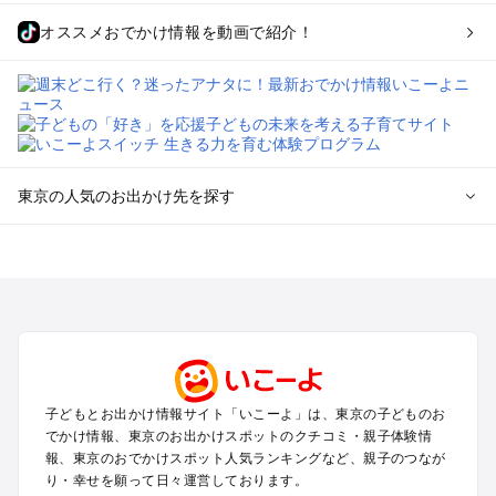
オススメおでかけ情報を動画で紹介！
東京の人気のお出かけ先を探す
東京のエリアからプール子ども連れのお出かけスポット
を探す
立川・国分寺・八王子・昭島・多摩のプールお出かけ
お台場・品川・新橋・汐留・豊洲のプールお出かけ
上野・浅草・錦糸町・両国のプールお出かけ
町田・相模原・愛川・上野原のプールお出かけ
渋谷・原宿・恵比寿・中目黒・自由が丘のプールお出かけ
子どもとお出かけ情報サイト「いこーよ」は、東京の子どものお
池袋・赤羽・王子・巣鴨・目白・石神井のプールお出かけ
でかけ情報、東京のお出かけスポットのクチコミ・親子体験情
新宿・高田馬場・代々木・千駄ヶ谷のプールお出かけ
報、東京のおでかけスポット人気ランキングなど、親子のつなが
銀座・丸の内・日本橋・有楽町・築地・月島のプールお出かけ
り・幸せを願って日々運営しております。