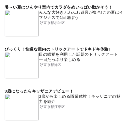
ベビーカーでお花見
ゴールデンウィーク2016
暑～い夏はひんやり室内でカラダをめいっぱい動かそう！
みんな大好きふわふわ遊具が集合!この夏はイ
桜の花見ができるクルーズ・屋形船
冬休み2025-2026
マジナスで1日遊ぼう
東京都杉並区
びっくり！快適な屋内のトリックアートでドキドキ体験♪
目の錯覚を利用した話題のトリックアート！
一日たっぷり楽しめる
東京都港区
3歳になったらキッザニアデビュー！
3歳から楽しめる職業体験！キッザニアの魅
力を紹介
東京都江東区