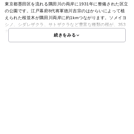
東京都墨田区を流れる隅田川の両岸に1931年に整備された区立
の公園です。江戸幕府8代将軍徳川吉宗のはからいによって植
えられた桜並木が隅田川両岸に約1kmつながります。ソメイヨ
シノ、シダレザクラ、サトザクラなど豊富な種類の桜が、353
本植栽され、日本さくら名所100選に選定されてい
続きをみる