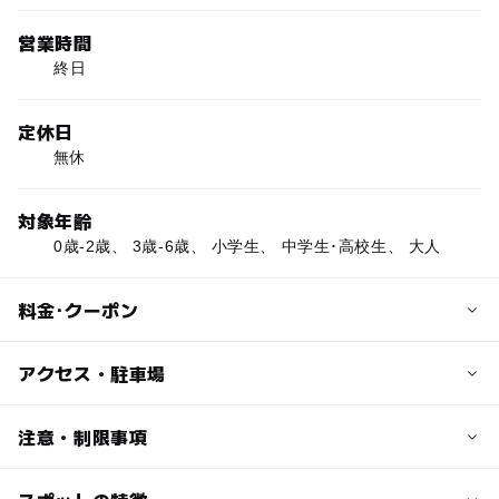
営業時間
終日
定休日
無休
対象年齢
0歳-2歳、 3歳-6歳、 小学生、 中学生･高校生、 大人
料金･クーポン
子供の料金
アクセス・駐車場
無料
近くの駅
注意・制限事項
大人の料金
本所吾妻橋駅
無料
■桜開花時期：3月下旬～4月上旬