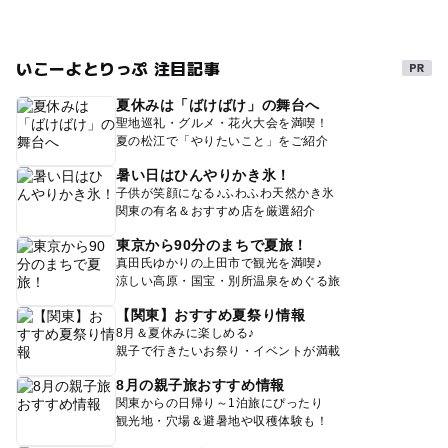
いこーよとりっぷ 注目記事
夏休みは「ばけばけ」の舞台へ
聖地巡礼・グルメ・花火大会を満喫！
夏の松江で「やりたいこと」をご紹介
暑い日はひんやりかき氷！
子供が笑顔になる♪ふわふわ天然かき氷
関東の有名＆おすすめ店を厳選紹介
東京から90分のまちで夏旅！
真田氏ゆかりの上田市で観光を満喫♪
涼しい高原・国宝・別所温泉をめぐる旅
【関東】おすすめ夏祭り情報
8月＆夏休みに楽しめる♪
親子で行きたいお祭り・イベントが満載
8月の親子旅おすすめ情報
関東からの日帰り～1泊旅にぴったり
観光地・穴場＆避暑地や収穫体験も！