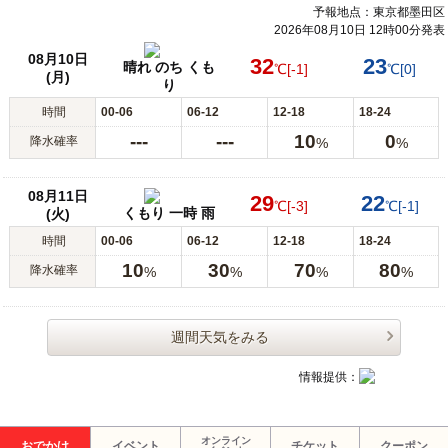
予報地点：東京都墨田区
2026年08月10日 12時00分発表
08月10日
32
23
晴れ のち くも
℃
[-1]
℃
[0]
(月)
り
時間
00-06
06-12
12-18
18-24
---
---
10
0
降水確率
%
%
08月11日
29
22
℃
[-3]
℃
[-1]
くもり 一時 雨
(火)
時間
00-06
06-12
12-18
18-24
10
30
70
80
降水確率
%
%
%
%
週間天気をみる
情報提供：
オンライン
おでかけ
イベント
チケット
クーポン