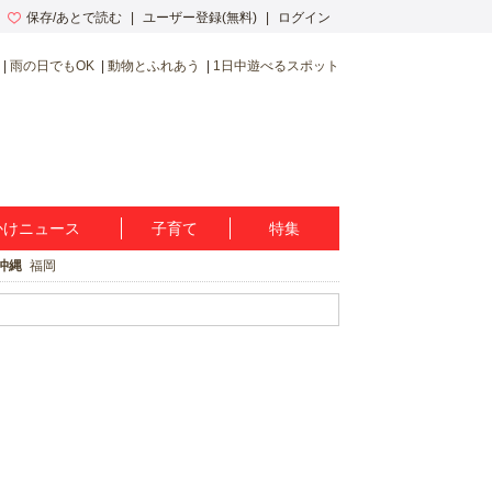
保存/あとで読む
ユーザー登録(無料)
ログイン
雨の日でもOK
動物とふれあう
1日中遊べるスポット
かけニュース
子育て
特集
沖縄
福岡