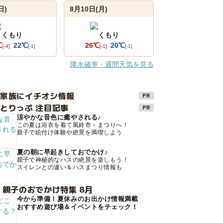
日)
8月10日(月)
くもり
くもり
℃
22℃
26℃
20℃
[-4]
[-1]
[-1]
[-1]
降水確率・週間天気を見る
け家族にイチオシ情報
とりっぷ 注目記事
涼やかな音色に癒やされる♪
この夏は浴衣を着て風鈴市・まつりへ！
親子で絵付け体験や絶景を満喫しよう
夏の朝に早起きしておでかけ♪
親子で神秘的なハスの絶景を楽しもう！
スイレンとの違い＆ハスまつり情報も
 親子のおでかけ特集 8月
今から準備！夏休みのお出かけ情報満載
おすすめ遊び場＆イベントをチェック！