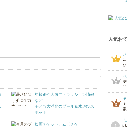
8
人気おで
ジ
1
1
ひ
ベ
夏
2
1
情
年齢別や人気アトラクション情報
キ
など
キ
3
ェ
子ども大満足のプール＆水遊びス
家
ポット
ピ
映画チケット、ムビチケ
4
大