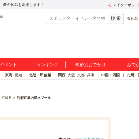
、夢の育みを応援します！
マイクーポン
春休み
イベント
ランキング
年齢別おでかけ
おで
東海
愛知
北陸・甲信越
関西
大阪
京都
兵庫
中国・四国
九州・
宮城県
利府町屋内温水プール
報