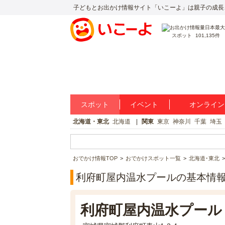
子どもとお出かけ情報サイト「いこーよ」は親子の成長
スポット
101,135件
スポット
イベント
オンライン
北海道・東北
北海道
関東
東京
神奈川
千葉
埼玉
おでかけ情報TOP
おでかけスポット一覧
北海道･東北
利府町屋内温水プールの基本情
利府町屋内温水プール