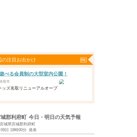
辺の注目お出かけ
遊べる会員制の大型室内公園！
名取市
キッズ名取リニューアルオープ
宮城郡利府町
今日・明日の天気予報
宮城県宮城郡利府町
月09日 18時00分
発表