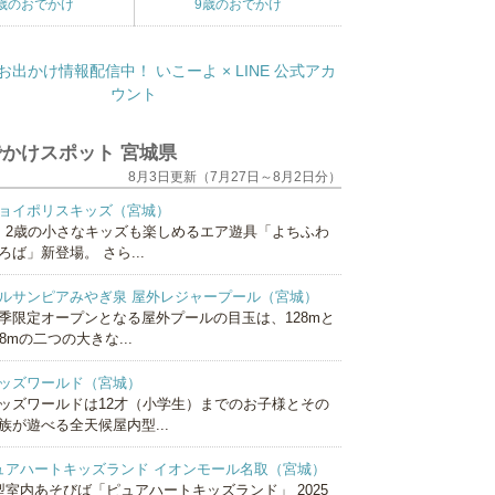
歳のおでかけ
9歳のおでかけ
かけスポット 宮城県
8月3日更新（7月27日～8月2日分）
ョイポリスキッズ（宮城）
、2歳の小さなキッズも楽しめるエア遊具「よちふわ
ろば」新登場。 さら...
ルサンピアみやぎ泉 屋外レジャープール（宮城）
季限定オープンとなる屋外プールの目玉は、128mと
18mの二つの大きな...
ッズワールド（宮城）
ッズワールドは12才（小学生）までのお子様とその
族が遊べる全天候屋内型...
ュアハートキッズランド イオンモール名取（宮城）
型室内あそびば「ピュアハートキッズランド」 2025