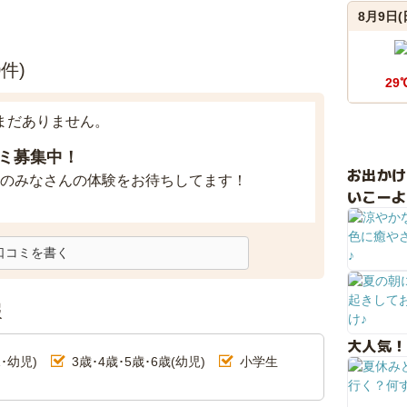
8月9日(
件)
29
まだありません。
ミ募集中！
お出か
のみなさんの体験をお待ちしてます！
いこーよ
口コミを書く
報
大人気！
･幼児)
3歳･4歳･5歳･6歳(幼児)
小学生