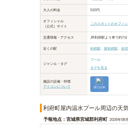
大人の料金
520円
オフィシャル
このスポットのオフィシ
（公式）サイト
交通情報・アクセス
JR利府駅より車で約7分
近くの駅
利府駅
、
新利府駅
、
岩切
プール
ジャンル・タグ
タグを見る
施設の設備・特徴
アイコンについて
雨でもOK
利府町屋内温水プール周辺の天
予報地点：宮城県宮城郡利府町
2026年08