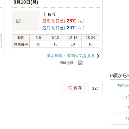
8月10日(月)
くもり
26℃
最高[前日差]
[-1]
20℃
最低[前日差]
[-1]
時間
0-6
6-12
12-18
18-24
降水確率
30
10
10
10
降水確率・週間天気を見る
情報提供：
0歳から
0歳の
保存
127
2
4
6