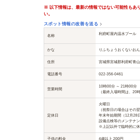
※ 以下情報は、最新の情報ではない可能性もあ
い。
スポット情報の改善を送る
利府町屋内温水プール
名称
かな
りふちょうおくないおん
住所
宮城県宮城郡利府町青山1-
電話番号
022-356-0461
10時00分 ～ 21時00分
営業時間
（最終入場時間は、20時
火曜日
（祝祭日の場合はその翌
定休日
年末年始期間（12月28
設備点検等のメンテナン
※上記以外で臨時的に休
子供の料金
4歳以上 200円