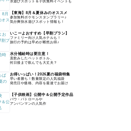
水遊びスポット＆子供無料イベントも
【東海】8月＆夏休みのオススメ
参加無料ポケモンスタンプラリー♪
気分爽快水遊びスポット情報も！
いこーよおすすめ【早割プラン】
ファミリー向け人気ホテルも！
旅行の予約は早めが断然お得♪
水分補給時は要注意！
直飲みしたペットボトル、
何日後まで飲んでも大丈夫？
お得いっぱい！2026夏の福袋特集
早い者勝ち！数量限定の人気福袋
発売日や価格、内容を最速でお届け
【子供映画】公開中＆公開予定作品
パウ・パトロールや
アンパンマンの人気作