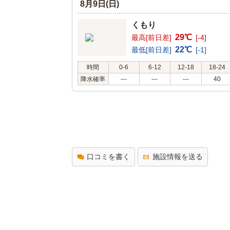
8月9日(日)
くもり
29℃
最高[前日差]
[-4]
22℃
最低[前日差]
[-1]
時間
0-6
6-12
12-18
18-24
降水確率
---
---
---
40
口コミを書く
施設情報を送る