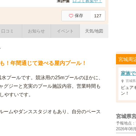
未評価
口コミ募集中！
保存
127
口コミ
お知らせ
イベント
天気/地図
介
宮城周
も！年間通じて遊べる屋内プール！
家族で
温水プールです。競泳用の25mプールのほかに、
宮城県
ャグジーと充実のプール施設内容。営業時間も
ピュア
ン！
用しやすいです。
ルームやダンススタジオもあり、自分のペース
宮城県
予報地点：
2026年08