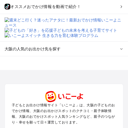
オススメおでかけ情報を動画で紹介！
大阪の人気のお出かけ先を探す
大阪のエリアからプール子ども連れのお出かけスポット
を探す
堺・大阪南部（岸和田・関西空港・泉南）のプールお出かけ
高槻・吹田・豊中・茨木・箕面・枚方・伊丹空港のプールお出
かけ
梅田・キタ・淀屋橋・本町・福島のプールお出かけ
東大阪・八尾・寝屋川・守口・門真のプールお出かけ
子どもとお出かけ情報サイト「いこーよ」は、大阪の子どものお
大阪ベイエリア（USJ・南港）のプールお出かけ
でかけ情報、大阪のお出かけスポットのクチコミ・親子体験情
なんば・心斎橋・道頓堀・四ツ橋・ミナミのプールお出かけ
報、大阪のおでかけスポット人気ランキングなど、親子のつなが
天王寺・阿倍野・上本町・長居のプールお出かけ
り・幸せを願って日々運営しております。
大阪城・京橋・鶴見緑地のプールお出かけ