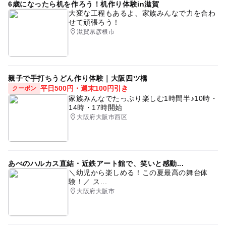
6歳になったら机を作ろう！机作り体験in滋賀
大変な工程もあるよ、家族みんなで力を合わ
せて頑張ろう！
滋賀県彦根市
親子で手打ちうどん作り体験｜大阪四ツ橋
平日500円・週末100円引き
クーポン
家族みんなでたっぷり楽しむ1時間半♪10時・
14時・17時開始
大阪府大阪市西区
あべのハルカス直結・近鉄アート館で、笑いと感動...
＼幼児から楽しめる！この夏最高の舞台体
験！／ ス...
大阪府大阪市