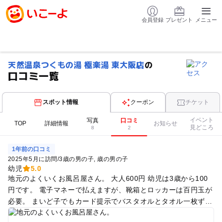
会員登録
プレゼント
メニュー
天然温泉つくもの湯 極楽湯 東大阪店
の
口コミ一覧
スポット情報
クーポン
チケット
イベント
写真
口コミ
TOP
詳細情報
お知らせ
見どころ
8
2
1年前の口コミ
2025年5月に訪問
/
3歳の男の子
歳の男の子
幼児
5.0
地元のよくいくお風呂屋さん。 大人600円 幼児は3歳から100
円です。 電子マネーで払えますが、靴箱とロッカーは百円玉が
必要。 まいど子でもカード提示でバスタオルとタオル一枚ずつ
貸してくれます。 子供はパパと入ってました。お風呂が2個あ