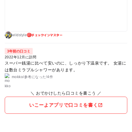
った！いっぱいあった！と興奮気味に話してくれました。 シャ
ンプートリートメントは設置されていませんので買うかもって
いく必要あります。中に給水機あります。体重計やおむつ替え
の場所もちゃんとあって助かります。子連れも多いです。 駐車
場は2階が空いていて停めやすいです。 場所柄、写真が撮りづ
チェックインマスター
らいです。
wildstyle
3年前の口コミ
2022年12月に訪問
スーパー銭湯に比べて安いのに、しっかり下温泉です。 女湯に
は数台ミラブルシャワーがあります。
mokko
/
参考に
なった!
4件
＼ おでかけしたら口コミを書こう ／
いこーよアプリで口コミを書く