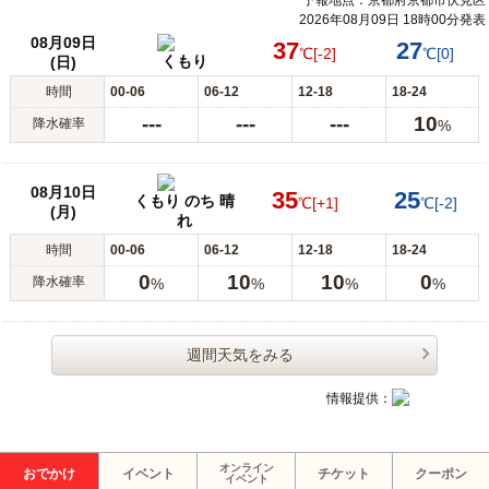
2026年08月09日 18時00分発表
08月09日
37
27
℃
[-2]
℃
[0]
くもり
(日)
時間
00-06
06-12
12-18
18-24
---
---
---
10
降水確率
%
08月10日
35
25
くもり のち 晴
℃
[+1]
℃
[-2]
(月)
れ
時間
00-06
06-12
12-18
18-24
0
10
10
0
降水確率
%
%
%
%
週間天気をみる
情報提供：
オンライン
おでかけ
イベント
チケット
クーポン
イベント