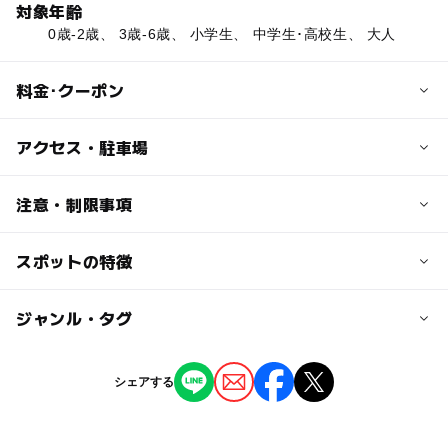
対象年齢
0歳-2歳、 3歳-6歳、 小学生、 中学生･高校生、 大人
料金･クーポン
子供の料金
アクセス・駐車場
無料（プールなど有料施設あり）
交通アクセス
注意・制限事項
大人の料金
京阪「中書島駅」南改札口下車し、徒歩3分
無料（プールなど有料施設あり）
スポットの特徴
施設及び設備
近くの駅
・体育館
・テニスコート
中書島駅
◯
◯
駐車場あり
ジャンル・タグ
駅から近い
・屋内プール
・屋外プール
駐車可能台数
ー
ー
授乳室あり
託児所
ジャンル
・相撲場
シェアする
200台
・芝生広場
プール
公園・総合公園
スポーツ施設
ー
◯
雨でもOK
ベビーカーOK
・ウォーキングコース
駐車場詳細