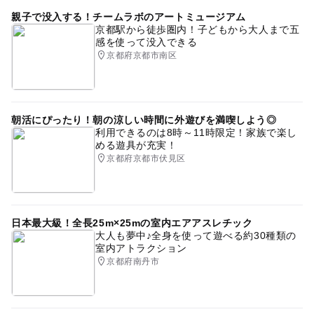
親子で没入する！チームラボのアートミュージアム
運動・体を動かす
平成27年
京都駅から徒歩圏内！子どもから大人まで五
感を使って没入できる
ゴールデンウィーク2015
ウォータースライダー
京都府京都市南区
夏休み2026
節約でおでかけ
散歩
GW2016
GW(ゴールデンウィーク)2015
gw2015
朝活にぴったり！朝の涼しい時間に外遊びを満喫しよう◎
冬休み2025-2026
ゴールデンウィーク
夏休み2016
利用できるのは8時～11時限定！家族で楽し
める遊具が充実！
GW(ゴールデンウィーク)2016
外遊び
夏休み2014
京都府京都市伏見区
日本最大級！全長25m×25mの室内エアアスレチック
大人も夢中♪全身を使って遊べる約30種類の
室内アトラクション
京都府南丹市