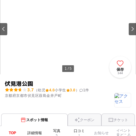
1 / 5
保存
144
伏見港公園
3.7
（幼児
4.0
小学生
3.0
）
1
件
京都府京都市伏見区葭島金井戸町
スポット情報
クーポン
チケット
イベント
写真
口コミ
TOP
詳細情報
お知らせ
見どころ
5
1