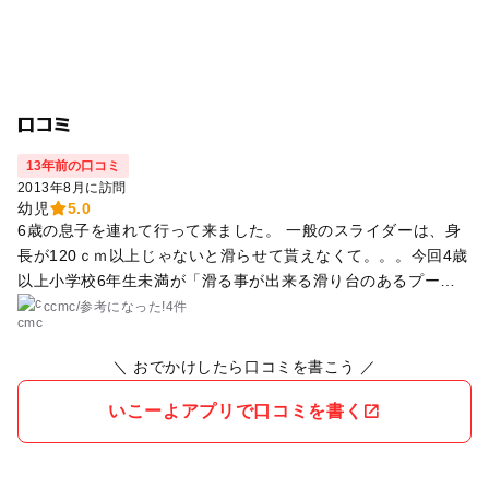
口コミ
13年前の口コミ
2013年8月に訪問
幼児
5.0
6歳の息子を連れて行って来ました。 一般のスライダーは、身
長が120ｃｍ以上じゃないと滑らせて貰えなくて。。。今回4歳
以上小学校6年生未満が「滑る事が出来る滑り台のあるプール
へ行って来ました。 プールにも慣れ、初めての滑り台に挑戦。
ccmc
/
参考に
なった!
4件
水の恐怖心が薄れてきたので、スピードが出ても楽しかったと
言っています。 室内プールは幼児用プールと深さ120ｃｍのプ
＼ おでかけしたら口コミを書こう ／
ールがあり浮き輪などを使い幅広い年代でも遊べそうです。
いこーよアプリで口コミを書く