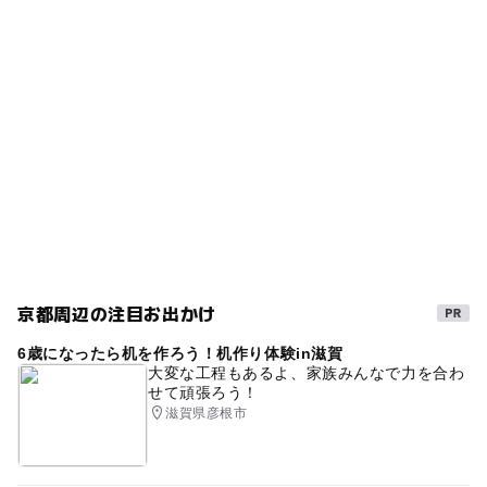
タグ
最初の1時間300円、以後１時間毎に100円加算
◯
ー
食事持込OK
レストラン
ランチ
ゴールデンウィーク2016
運動
ー
ー
売店
オムツ交換台
節約お出かけ
GW(ゴールデンウィーク)2027
ベビーカーOK
幼児プール
0円スポット
春休み2027
駐車場あり
0円お出かけ
屋内プール
0円遊び場
夏休み2015
京阪本線
自然体験
節約おでかけ
節約遊び場
午後から遊べる
京阪宇治線
公営(市民・区民・府民)プール
京都周辺の注目お出かけ
子ども料金500円以下
シルバーウィーク2026
6歳になったら机を作ろう！机作り体験in滋賀
タダでお出かけ
京阪本線(京都府)
三連休
大変な工程もあるよ、家族みんなで力を合わ
せて頑張ろう！
芝生広場
ウォーキング
駅から近い
節約
滋賀県彦根市
節約子連れ
2014年夏休み特集
秋のお出かけ2026
GW
食事持込OK
無料施設
レジャープール