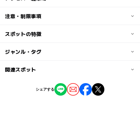
3,000円
上記はトレックコース60分のご利用料金です。
交通アクセス
注意・制限事項
東北自動車道 佐野藤岡ＩＣから車で１５分。
その他のコース
ＩＣから国道５０号を小山方面に、３つ目の信号（大田和
スポットの特徴
ご予約制となります。
・トレックコース 90分 4000円～
西）を左折、８kmほど直進すると左手に大平町の歴史資
電話：0282-44-2081 お気軽にお問い合せ下さい。
・トレックコース 120分 5000円～
料館がありその施設の山側にある。
※料金はより変動いたします。
◯
ー
駐車場あり
ジャンル・タグ
駅から近い
・原則として
近くの駅
○トレックコース
■手ぶらBBQセット
ー
ー
授乳室あり
託児所
ジャンル
関連スポット
小学生場合、保護者（18歳以上）が一緒に参加していた
大平下駅
～食材込～
だく必要がございます。
「3人前」：8,500円
アスレチック
バーベキュー
ー
ー
雨でもOK
ベビーカーOK
大人１名に対し、子ども3名まで一緒に利用することが
「4人前」 : 10,000円
フォレストアドベンチャー・フジ
新大平下駅
シェアする
自然体験・アクティビティ
できます。
（中学生以上のお子様は保護者参加の必要はありません
ー
ー
食事持込OK
レストラン
大人の料金
フォレストアドベンチャー・こすげ
岩舟駅
が、地上からの見守りをお願いします。）
タグ
3,000円
ー
ー
売店
オムツ交換台
上記はトレックコース60分のご利用料金です。
午後から遊べる
フォレストアドベンチャー
BBQ
駐車可能台数
フォレストアドベンチャー・おおすみ
70台
冬休み2025-2026
外遊び
その他のコース
・トレックコース 90分 4000円～
フォレストアドベンチャー・湯沢中里