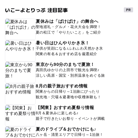
いこーよとりっぷ 注目記事
夏休みは「ばけばけ」の舞台へ
聖地巡礼・グルメ・花火大会を満喫！
夏の松江で「やりたいこと」をご紹介
暑い日はひんやりかき氷！
子供が笑顔になる♪ふわふわ天然かき氷
関東の有名＆おすすめ店を厳選紹介
東京から90分のまちで夏旅！
真田氏ゆかりの上田市で観光を満喫♪
涼しい高原・国宝・別所温泉をめぐる旅
8月の親子旅おすすめ情報
関東からの日帰り～1泊旅にぴったり
観光地・穴場＆避暑地や収穫体験も！
【関東】おすすめ夏祭り情報
8月＆夏休みに楽しめる♪
親子で行きたいお祭り・イベントが満載
夏のドライブ＆おでかけにも♪
八ヶ岳・清里エリアで日帰り～1泊旅！