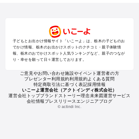
栃木の定番お出かけスポット
栃木の遊園地
栃木の動物園
栃木のバーベキュー
栃木の釣り
子どもとお出かけ情報サイト「いこーよ」は、栃木の子どものお
栃木の牧場
でかけ情報、栃木のお出かけスポットのクチコミ・親子体験情
栃木のプール
報、栃木のおでかけスポット人気ランキングなど、親子のつなが
り・幸せを願って日々運営しております。
栃木のアスレチック
栃木の公園・総合公園
ご意見やお問い合わせ
施設やイベント運営者の方
栃木の観光
プレゼンター利用規約
利用規約
よくある質問
特定商取引法に基づく表記
採用情報
栃木の親子で体験するお出かけスポット
いこーよ運営会社（アクトインディ株式会社）
運営会社トップ
ブランドストーリー
理念
未来図
運営サービス
栃木の工場見学
会社情報
プレスリリース
エンジニアブログ
栃木の手作り体験
© actindi Inc.
栃木の動物とふれあう
栃木の収穫体験
栃木の職業体験