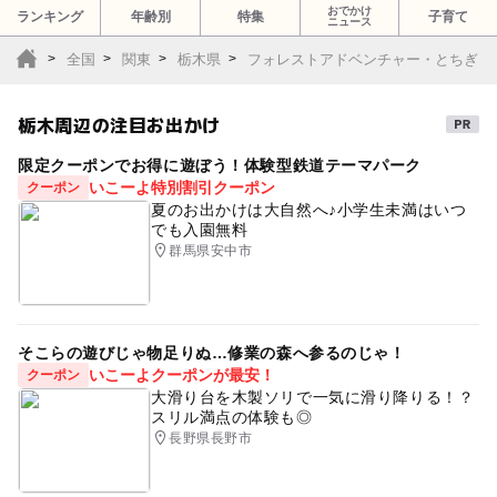
おでかけ
ランキング
年齢別
特集
子育て
ニュース
全国
関東
栃木県
フォレストアドベンチャー・とちぎ
栃木周辺の注目お出かけ
限定クーポンでお得に遊ぼう！体験型鉄道テーマパーク
いこーよ特別割引クーポン
クーポン
夏のお出かけは大自然へ♪小学生未満はいつ
でも入園無料
群馬県安中市
そこらの遊びじゃ物足りぬ…修業の森へ参るのじゃ！
いこーよクーポンが最安！
クーポン
大滑り台を木製ソリで一気に滑り降りる！？
スリル満点の体験も◎
長野県長野市