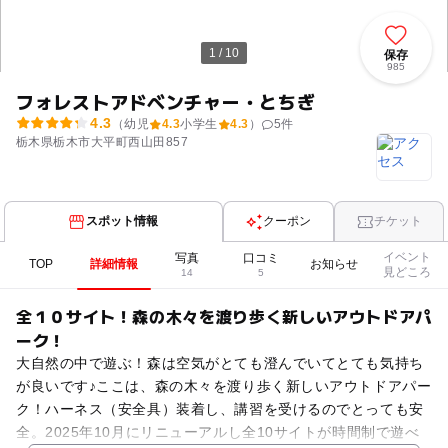
1 / 10
保存
985
フォレストアドベンチャー・とちぎ
4.3
（幼児
4.3
小学生
4.3
）
5
件
栃木県栃木市大平町西山田857
スポット情報
クーポン
チケット
イベント
写真
口コミ
TOP
詳細情報
お知らせ
見どころ
14
5
全１０サイト！森の木々を渡り歩く新しいアウトドアパ
ーク！
大自然の中で遊ぶ！森は空気がとても澄んでいてとても気持ち
が良いです♪ここは、森の木々を渡り歩く新しいアウトドアパー
ク！ハーネス（安全具）装着し、講習を受けるのでとっても安
全。2025年10月にリニューアルし全10サイトが時間制で遊べ