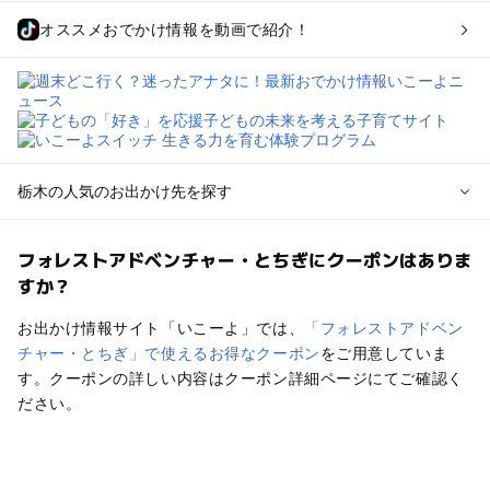
オススメおでかけ情報を動画で紹介！
栃木の人気のお出かけ先を探す
栃木のエリアからプール子ども連れのお出かけスポット
フォレストアドベンチャー・とちぎにクーポンはありま
を探す
すか？
那須高原・那須・板室のプールお出かけ
宇都宮・さくら・高根沢のプールお出かけ
お出かけ情報サイト「いこーよ」では、
「フォレストアドベン
日光・中禅寺湖・霧降高原・今市のプールお出かけ
チャー・とちぎ」で使えるお得なクーポン
をご用意していま
小山・栃木・鹿沼周辺のプールお出かけ
す。クーポンの詳しい内容はクーポン詳細ページにてご確認く
熊谷・太田・足利・古河のプールお出かけ
ださい。
塩原・矢板・大田原・西那須野のプールお出かけ
鬼怒川・川治・湯西川・川俣のプールお出かけ
真岡・益子・茂木・馬頭のプールお出かけ