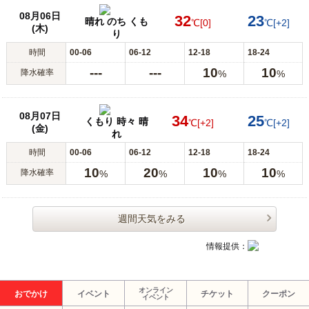
08月06日
32
23
晴れ のち くも
℃
[0]
℃
[+2]
(木)
り
時間
00-06
06-12
12-18
18-24
---
---
10
10
降水確率
%
%
08月07日
34
25
くもり 時々 晴
℃
[+2]
℃
[+2]
(金)
れ
時間
00-06
06-12
12-18
18-24
10
20
10
10
降水確率
%
%
%
%
週間天気をみる
情報提供：
オンライン
おでかけ
イベント
チケット
クーポン
イベント