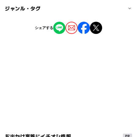
無料
ー
ー
駐車場あり
ジャンル・タグ
駅から近い
近くの駅
弘前駅
ー
ー
授乳室あり
託児所
ジャンル
シェアする
公園・総合公園
ー
◯
雨でもOK
ベビーカーOK
運動公園前駅
タグ
◯
ー
食事持込OK
レストラン
池
無料施設
ベンチあり
夏休み2026
ー
ー
売店
オムツ交換台
コンビネーション遊具
冬休み2025-2026
噴水
複合遊具
ザリガニ釣り
春休み2027
紅葉2026
お出かけ家族にイチオシ情報