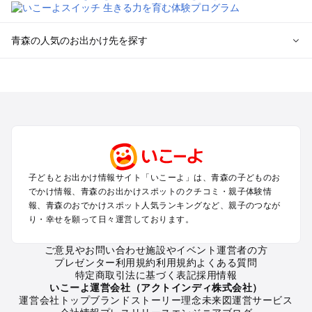
青森の人気のお出かけ先を探す
青森のエリアからプール子ども連れのお出かけスポット
を探す
弘前・津軽・白神山地のプールお出かけ
八戸・十和田湖・大館・鹿角のプールお出かけ
青森市・八甲田のプールお出かけ
三沢・下北半島・恐山・大間崎のプールお出かけ
子どもとお出かけ情報サイト「いこーよ」は、青森の子どものお
青森の定番お出かけスポット
でかけ情報、青森のお出かけスポットのクチコミ・親子体験情
青森の遊園地
報、青森のおでかけスポット人気ランキングなど、親子のつなが
り・幸せを願って日々運営しております。
青森の動物園
青森のバーベキュー
ご意見やお問い合わせ
施設やイベント運営者の方
青森の釣り
プレゼンター利用規約
利用規約
よくある質問
青森の牧場
特定商取引法に基づく表記
採用情報
青森のプール
いこーよ運営会社（アクトインディ株式会社）
運営会社トップ
ブランドストーリー
理念
未来図
運営サービス
青森のアスレチック