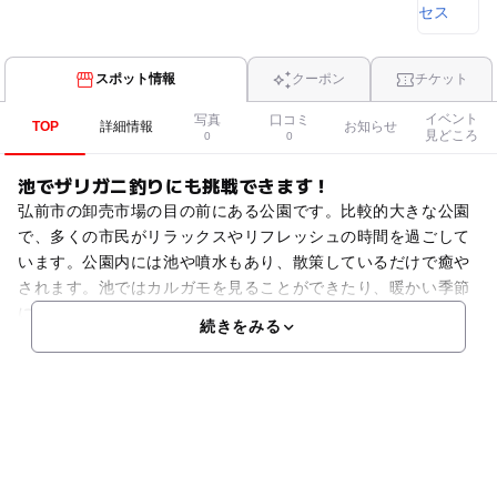
スポット情報
クーポン
チケット
イベント
写真
口コミ
TOP
詳細情報
お知らせ
見どころ
0
0
池でザリガニ釣りにも挑戦できます！
弘前市の卸売市場の目の前にある公園です。比較的大きな公園
で、多くの市民がリラックスやリフレッシュの時間を過ごして
います。公園内には池や噴水もあり、散策しているだけで癒や
されます。池ではカルガモを見ることができたり、暖かい季節
にはザリガニ釣りを楽しむことも。遊具は複合遊具が設置され
続きをみる