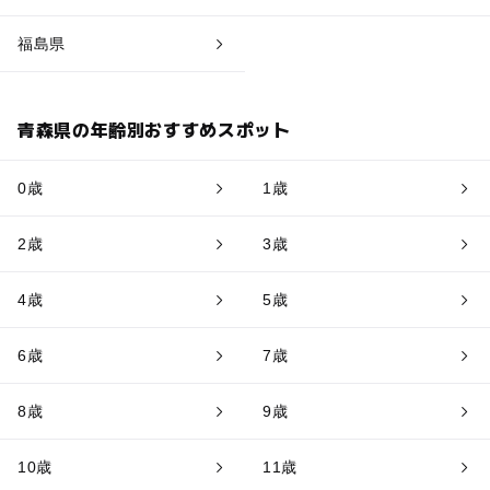
福島県
青森県の年齢別おすすめスポット
0歳
1歳
2歳
3歳
4歳
5歳
6歳
7歳
8歳
9歳
10歳
11歳