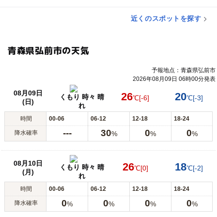
近くのスポットを探す
青森県弘前市の天気
予報地点：青森県弘前市
2026年08月09日 06時00分発表
08月09日
26
20
くもり 時々 晴
℃
[-6]
℃
[-3]
(日)
れ
時間
00-06
06-12
12-18
18-24
---
30
0
0
降水確率
%
%
%
08月10日
26
18
くもり 時々 晴
℃
[0]
℃
[-2]
(月)
れ
時間
00-06
06-12
12-18
18-24
0
0
0
0
降水確率
%
%
%
%