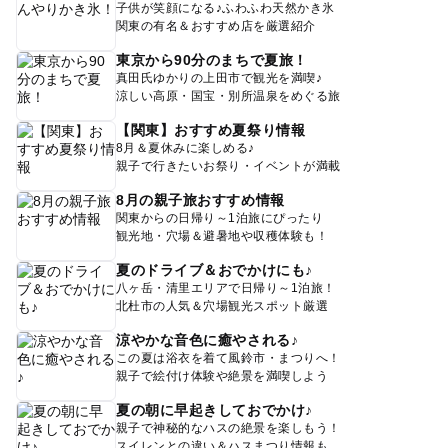
子供が笑顔になる♪ふわふわ天然かき氷
関東の有名＆おすすめ店を厳選紹介
東京から90分のまちで夏旅！
真田氏ゆかりの上田市で観光を満喫♪
涼しい高原・国宝・別所温泉をめぐる旅
【関東】おすすめ夏祭り情報
8月＆夏休みに楽しめる♪
親子で行きたいお祭り・イベントが満載
8月の親子旅おすすめ情報
関東からの日帰り～1泊旅にぴったり
観光地・穴場＆避暑地や収穫体験も！
夏のドライブ＆おでかけにも♪
八ヶ岳・清里エリアで日帰り～1泊旅！
北杜市の人気＆穴場観光スポット厳選
涼やかな音色に癒やされる♪
この夏は浴衣を着て風鈴市・まつりへ！
親子で絵付け体験や絶景を満喫しよう
夏の朝に早起きしておでかけ♪
親子で神秘的なハスの絶景を楽しもう！
スイレンとの違い＆ハスまつり情報も