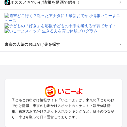
オススメおでかけ情報を動画で紹介！
東京の人気のお出かけ先を探す
東京のエリアからプール子ども連れのお出かけスポット
を探す
立川・国分寺・八王子・昭島・多摩のプールお出かけ
お台場・品川・新橋・汐留・豊洲のプールお出かけ
上野・浅草・錦糸町・両国のプールお出かけ
町田・相模原・愛川・上野原のプールお出かけ
渋谷・原宿・恵比寿・中目黒・自由が丘のプールお出かけ
子どもとお出かけ情報サイト「いこーよ」は、東京の子どものお
池袋・赤羽・王子・巣鴨・目白・石神井のプールお出かけ
でかけ情報、東京のお出かけスポットのクチコミ・親子体験情
新宿・高田馬場・代々木・千駄ヶ谷のプールお出かけ
報、東京のおでかけスポット人気ランキングなど、親子のつなが
銀座・丸の内・日本橋・有楽町・築地・月島のプールお出かけ
り・幸せを願って日々運営しております。
吉祥寺・三鷹・中野・高円寺・荻窪・阿佐谷のプールお出かけ