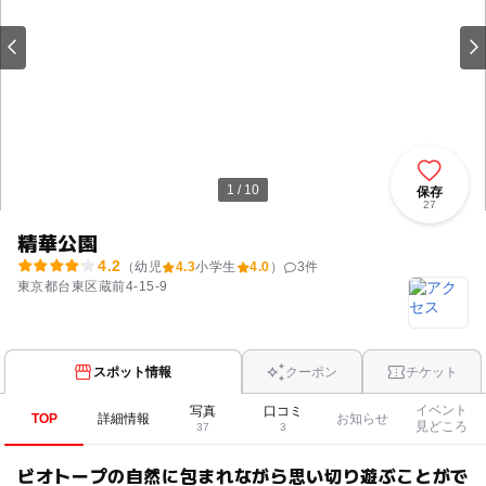
1 / 10
保存
27
精華公園
4.2
（幼児
4.3
小学生
4.0
）
3
件
東京都台東区蔵前4-15-9
スポット情報
クーポン
チケット
イベント
写真
口コミ
TOP
詳細情報
お知らせ
見どころ
37
3
ビオトープの自然に包まれながら思い切り遊ぶことがで