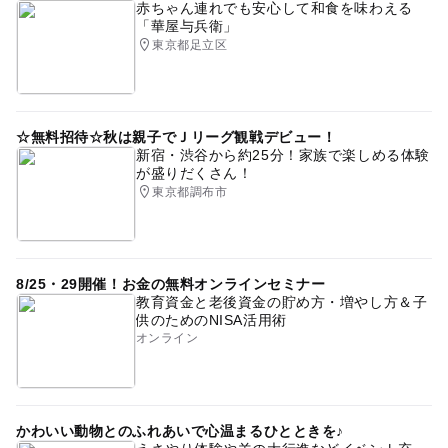
向日葵
春休み2027
節約遊び場
タダでお出かけ
赤ちゃん連れでも安心して和食を味わえる
「華屋与兵衛」
節約子連れ
東京メトロ銀座線
gw2015
東京都足立区
都営浅草線
0円スポット
1日中遊べるスポット
外遊び
秋のお出かけ2026
シルバーウィーク2026
☆無料招待☆秋は親子でＪリーグ観戦デビュー！
食事持込OK
三連休
節約でおでかけ
新宿・渋谷から約25分！家族で楽しめる体験
が盛りだくさん！
GW(ゴールデンウィーク)2015
東京都調布市
8/25・29開催！お金の無料オンラインセミナー
教育資金と老後資金の貯め方・増やし方＆子
供のためのNISA活用術
オンライン
かわいい動物とのふれあいで心温まるひとときを♪