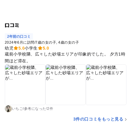
口コミ
2年前の口コミ
2024年6月に訪問
/
7歳の女の子
4歳の女の子
幼児
5.0
小学生
5.0
蔵前小学校隣、広々した砂場エリアが印象的でした。 夕方1時
間ほど滞在。
いちご
/
参考に
なった!
2件
3件の口コミをもっと見る