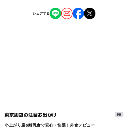
近くの駅
ー
ー
授乳室あり
託児所
ジャンル
シェアする
蔵前駅
公園・総合公園
ー
◯
雨でもOK
ベビーカーOK
田原町駅
タグ
◯
ー
食事持込OK
レストラン
駐車場詳細
節約
GW2016
冬休み2025-2026
無料施設
ー
ー
売店
オムツ交換台
なし
GW(ゴールデンウィーク)2027
自然体験
ゴールデンウィーク2016
夏休み2026
0円遊び場
ゴールデンウィーク2015
平成27年
GW
節約お出かけ
ヒマワリ
1日遊べるスポット
ベビーカーOK
0円お出かけ
午後から遊べる
ゴールデンウィーク
GW(ゴールデンウィーク)2016
東京周辺の注目お出かけ
都営大江戸線
1日中楽しめる施設
節約おでかけ
小上がり席&離乳食で安心・快適！外食デビュー