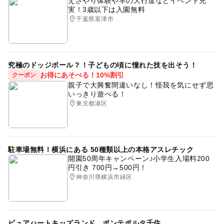
えさやり体験や羊の大行進などイベント充
実！3歳以下は入園無料
千葉県富津市
究極のドッジボール？！子どもの頃に憧れた技を出そう！
お得にあそべる！10%割引
クーポン
親子で大興奮間違いなし！怪我を気にせず思
いっきり遊べる！
東京都港区
駐車場無料！横浜にある 50種類以上の本格アスレチック
開園50周年キャンペーン♪小学生入場料200
円引き 700円→500円！
神奈川県横浜市緑区
ピュアハートキッズランド ポンテポルタ千住