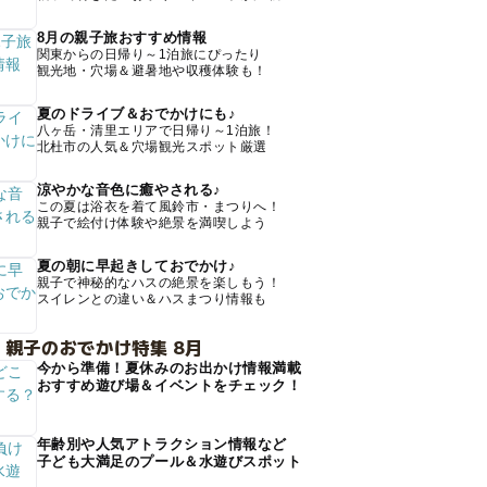
8月の親子旅おすすめ情報
関東からの日帰り～1泊旅にぴったり
観光地・穴場＆避暑地や収穫体験も！
夏のドライブ＆おでかけにも♪
八ヶ岳・清里エリアで日帰り～1泊旅！
北杜市の人気＆穴場観光スポット厳選
涼やかな音色に癒やされる♪
この夏は浴衣を着て風鈴市・まつりへ！
親子で絵付け体験や絶景を満喫しよう
夏の朝に早起きしておでかけ♪
親子で神秘的なハスの絶景を楽しもう！
スイレンとの違い＆ハスまつり情報も
 親子のおでかけ特集 8月
今から準備！夏休みのお出かけ情報満載
おすすめ遊び場＆イベントをチェック！
年齢別や人気アトラクション情報など
子ども大満足のプール＆水遊びスポット