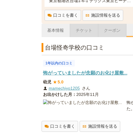
東京都港区台場1-6-1 デックス東京ビーチシーサイドモール4F(台場一丁目商店街内)
口コミを書く
施設情報を送る
基本情報
チケット
クーポン
台場怪奇学校の口コミ
1年以内の口コミ
怖がっていましたが念願のお化け屋敷...
幼児
★
5.0
mamechiyo1205
さん
お出かけした月：
2025年11月
怖
た
口コミを書く
施設情報を送る