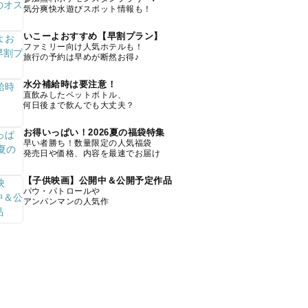
気分爽快水遊びスポット情報も！
いこーよおすすめ【早割プラン】
ファミリー向け人気ホテルも！
旅行の予約は早めが断然お得♪
水分補給時は要注意！
直飲みしたペットボトル、
何日後まで飲んでも大丈夫？
お得いっぱい！2026夏の福袋特集
早い者勝ち！数量限定の人気福袋
発売日や価格、内容を最速でお届け
【子供映画】公開中＆公開予定作品
パウ・パトロールや
アンパンマンの人気作