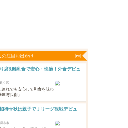
辺の注目お出かけ
り席&離乳食で安心・快適！外食デビュ
足立区
ん連れでも安心して和食を味わ
華屋与兵衛」
招待☆秋は親子でＪリーグ観戦デビュ
調布市