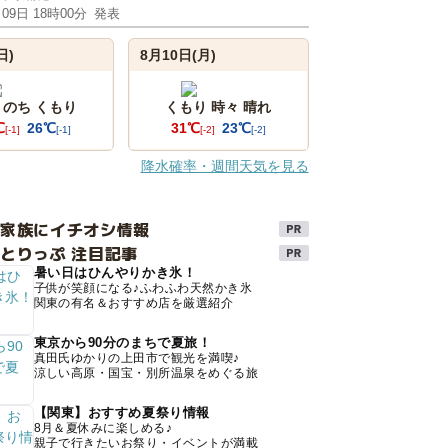
月09日 18時00分
発表
日)
8月10日(月)
 のち くもり
くもり 時々 晴れ
℃
26℃
31℃
23℃
[-1]
[-1]
[-2]
[-2]
降水確率・週間天気を見る
け家族にイチオシ情報
とりっぷ 注目記事
暑い日はひんやりかき氷！
子供が笑顔になる♪ふわふわ天然かき氷
関東の有名＆おすすめ店を厳選紹介
東京から90分のまちで夏旅！
真田氏ゆかりの上田市で観光を満喫♪
涼しい高原・国宝・別所温泉をめぐる旅
【関東】おすすめ夏祭り情報
8月＆夏休みに楽しめる♪
親子で行きたいお祭り・イベントが満載