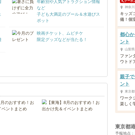
情
年齢別や人気アトラクション情報
クーポ
神奈川
など
キッズ
ェ
子ども大満足のプール＆水遊びス
備！個
ポット
映画チケット、ムビチケ
都心か
遊
限定グッズなどが当たる！
ント
山梨県
ファン
ウトド
！
親子で
ント
東京都
ワーク
楽しく
東京都
予報地点：