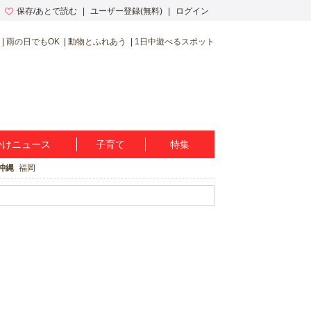
保存/あとで読む
ユーザー登録(無料)
ログイン
雨の日でもOK
動物とふれあう
1日中遊べるスポット
かけニュース
子育て
特集
沖縄
福岡