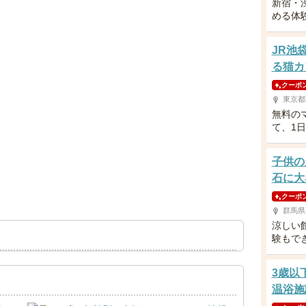
新宿・
める体
JR池
る猫カ
クーポ
東京都
無料の
て、1
子供の
石に大
クーポ
群馬県
涼しい
験もで
3歳以
温浴施