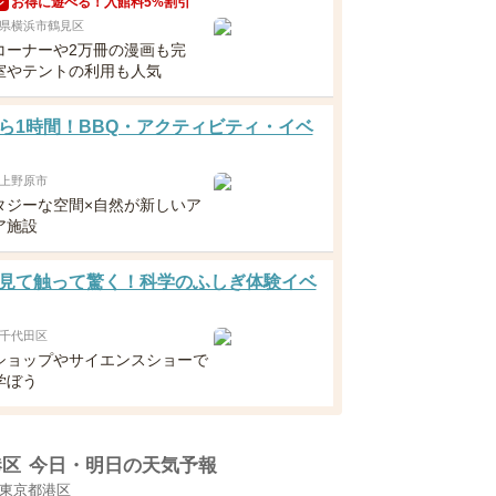
お得に遊べる！入館料5%割引
ン
県横浜市鶴見区
コーナーや2万冊の漫画も完
室やテントの利用も人気
ら1時間！BBQ・アクティビティ・イベ
上野原市
タジーな空間×自然が新しいア
ア施設
見て触って驚く！科学のふしぎ体験イベ
千代田区
ショップやサイエンスショーで
学ぼう
港区
今日・明日の天気予報
東京都港区