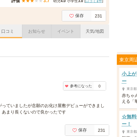
評価
★
★
★
★
★
3.7
幼児
4.0
小学生
3.0
[
口コミ
1
件
]
保存
231
口コミ
お知らせ
イベント
天気/地図
東京周
小上が
ー
参考になった
0
東京都
赤ちゃ
える「
がっていましたが念願のお化け屋敷デビューができまし
。あまり長くないので良かったです
☆無料
ー！
保存
231
東京都