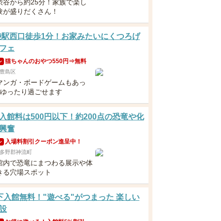
渋谷から約25分！家族で楽し
験が盛りだくさん！
袋駅西口徒歩1分！お家みたいにくつろげ
フェ
猫ちゃんのおやつ550円⇒無料
ン
豊島区
マンガ・ボードゲームもあっ
日ゆったり過ごせます
入館料は500円以下！約200点の恐竜や化
興奮
入場料割引クーポン進呈中！
ン
多野郡神流町
館内で恐竜にまつわる展示や体
きる穴場スポット
下入館無料！"遊べる"がつまった 楽しい
設