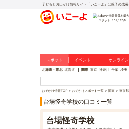
子どもとお出かけ情報サイト「いこーよ」は親子の成長
スポット
101,135件
スポット
イベント
オンライン
北海道・東北
北海道
関東
東京
神奈川
千葉
埼玉
おでかけ情報TOP
おでかけスポット一覧
関東
東京都
台場怪奇学校の口コミ一覧
台場怪奇学校