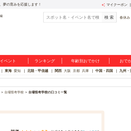
、夢の育みを応援します！
マイクーポン
春休み
イベント
ランキング
年齢別おでかけ
おで
東海
愛知
北陸・甲信越
関西
大阪
京都
兵庫
中国・四国
九州・
台場怪奇学校
台場怪奇学校の口コミ一覧