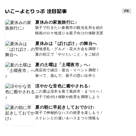
いこーよとりっぷ 注目記事
夏休みの家族旅行に♪
親子で行きたい倉敷市の観光名所を紹介
映画のロケ地巡り＆親子向けの体験充実
夏休みは「ばけばけ」の舞台へ
聖地巡礼・グルメ・花火大会を満喫！
夏の松江で「やりたいこと」をご紹介
夏の土曜は「土曜夜市」へ♪
商店街で縁日・屋台・イベント満喫！
食べて、遊んで、親子の思い出作り
涼やかな音色に癒やされる♪
この夏は浴衣を着て風鈴市・まつりへ！
親子で絵付け体験や絶景を満喫しよう
夏の朝に早起きしておでかけ♪
親子で神秘的なハスの絶景を楽しもう！
スイレンとの違い＆ハスまつり情報も