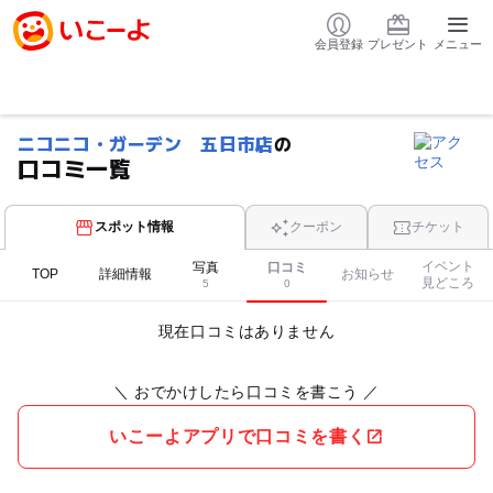
会員登録
プレゼント
メニュー
ニコニコ・ガーデン 五日市店
の
口コミ一覧
スポット情報
クーポン
チケット
イベント
写真
口コミ
TOP
詳細情報
お知らせ
見どころ
5
0
現在口コミはありません
＼ おでかけしたら口コミを書こう ／
いこーよアプリで口コミを書く