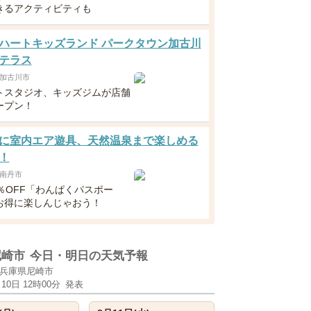
きるアクティビティも
ハートキッズランド パークタウン加古川
テラス
加古川市
トスタジオ、キッズジムが店舗
ープン！
に室内エア遊具、天然温泉まで楽しめる
！
南丹市
％OFF「わんぱくパスポー
お得に楽しんじゃおう！
尼崎市
今日・明日の天気予報
兵庫県尼崎市
月10日 12時00分
発表