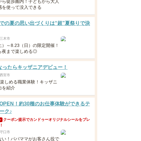
から徒歩圏内！子どもから大人
感を使って没入できる
での夏の思い出づくりは“超”夏祭りで決
三木市
（土）～8.23（日）の限定開催！
ら夜まで楽しめる◎
なったらキッザニアデビュー！
西宮市
ら楽しめる職業体験！キッザニ
力を紹介
OPEN！約30種のお仕事体験ができるテ
ーク♪
クーポン提示でカンドゥーオリジナルシールをプレ
ン
！
守口市
ない！パパママがお客さん役で