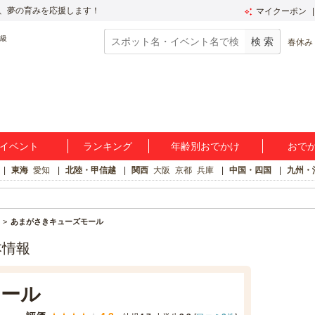
、夢の育みを応援します！
マイクーポン
春休み
イベント
ランキング
年齢別おでかけ
おで
東海
愛知
北陸・甲信越
関西
大阪
京都
兵庫
中国・四国
九州・
あまがさきキューズモール
本情報
ール