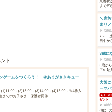
京都駅
まで五
＼家族
まり／
兵庫県
7.25
日中か
3歳に
ベント
兵庫県
3歳か
アの魅
レーンゲームをつくろう！ ＠あまがさきキュー
大阪に
ーマパ
)11:00～(2)13:00～(3)14:00～(4)15:00～※4枠入
クーポ
生までのお子さま 保護者同伴...
ゼント！
大阪府
他には