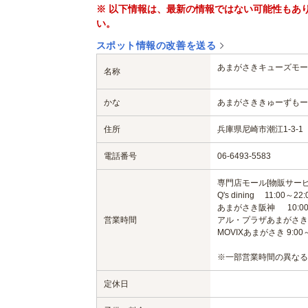
※ 以下情報は、最新の情報ではない可能性もあ
い。
スポット情報の改善を送る
あまがさきキューズモー
名称
かな
あまがさききゅーずもー
住所
兵庫県尼崎市潮江1-3-1
電話番号
06-6493-5583
専門店モール[物販サービス]
Q's dining 11:00～22:
あまがさき阪神 10:00～
営業時間
アル・プラザあまがさき 10
MOVIXあまがさき 9:00～
※一部営業時間の異なる
定休日