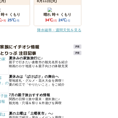
(月)
8月11日(火)
 時々 くもり
晴れ 時々 くもり
℃
25℃
34℃
24℃
[+3]
[-3]
[-2]
[-1]
降水確率・週間天気を見る
け家族にイチオシ情報
とりっぷ 注目記事
夏休みの家族旅行に♪
親子で行きたい倉敷市の観光名所を紹介
映画のロケ地巡り＆親子向けの体験充実
夏休みは「ばけばけ」の舞台へ
聖地巡礼・グルメ・花火大会を満喫！
夏の松江で「やりたいこと」をご紹介
7月の親子旅おすすめ情報
関西の日帰り旅や週末・連休旅に♪
観光地・穴場＆祭り＆外遊びを満喫
夏の土曜は「土曜夜市」へ♪
商店街で縁日・屋台・イベント満喫！