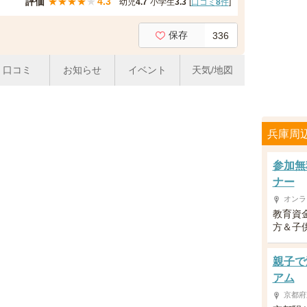
評価
★
★
★
★
★
4.3
幼児
4.7
小学生
3.3
[
口コミ
8
件
]
保存
336
口コミ
お知らせ
イベント
天気/地図
兵庫周
参加無
ナー
オンラ
教育資
方＆子供
親子で
アム
京都府