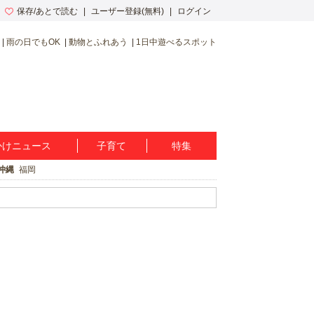
保存/あとで読む
ユーザー登録(無料)
ログイン
雨の日でもOK
動物とふれあう
1日中遊べるスポット
かけニュース
子育て
特集
沖縄
福岡