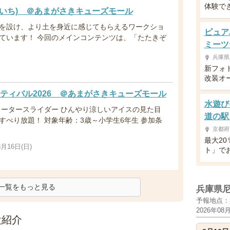
体験で
ちいち) ＠あまがさきキューズモール
を設け、より土を身近に感じてもらえるワークショ
ピュア
ています！ 今回のメインコンテンツは、「たたきぞ
ミーツ
兵庫県
新フォ
改装オ
ティバル2026 ＠あまがさきキューズモール
水遊び
ウォータースライダー ひんやり涼しいアイスの見た目
道の駅
すべり放題！ 対象年齢：3歳～小学生6年生 参加条
京都府
最大20
8月16日(日)
ト」で
一覧をもっと見る
兵庫県
予報地点：
2026年08
設紹介