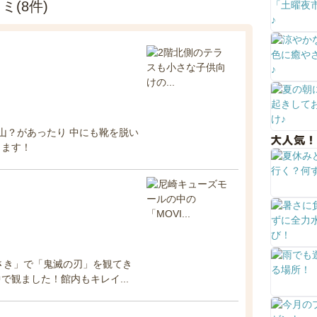
(8件)
山？があったり 中にも靴を脱い
大人気！
ります！
がさき」で「鬼滅の刃」を観てき
観ました！館内もキレイ...