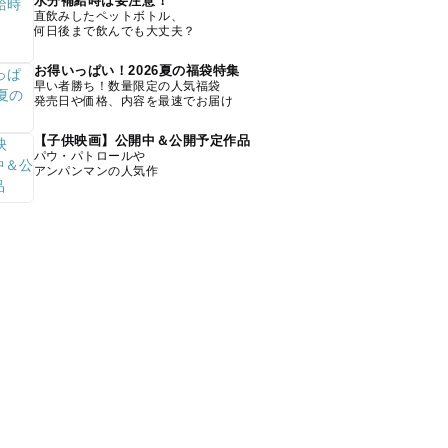
水分補給時は要注意！
直飲みしたペットボトル、
何日後まで飲んでも大丈夫？
お得いっぱい！2026夏の福袋特集
早い者勝ち！数量限定の人気福袋
発売日や価格、内容を最速でお届け
【子供映画】公開中＆公開予定作品
パウ・パトロールや
アンパンマンの人気作