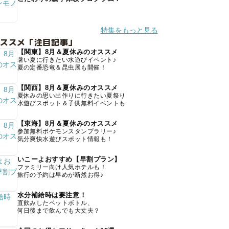
特集をもっと見る
オススメ「注目記事」
【関東】8月＆夏休みのオススメ
暑い夏に行きたい水遊びイベント♪
夏の定番恐竜＆昆虫展も開催！
【関西】8月＆夏休みのオススメ
夏休みの思い出作りに行きたい夏祭り
水遊びスポット＆子供無料イベントも
【東海】8月＆夏休みのオススメ
参加無料ポケモンスタンプラリー♪
気分爽快水遊びスポット情報も！
いこーよおすすめ【早割プラン】
ファミリー向け人気ホテルも！
旅行の予約は早めが断然お得♪
水分補給時は要注意！
直飲みしたペットボトル、
何日後まで飲んでも大丈夫？