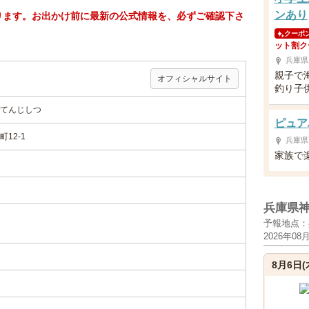
ンあり
ります。お出かけ前に最新の公式情報を、必ずご確認下さ
クーポ
ット割ク
兵庫県
親子で
オフィシャルサイト
釣り子
てんじしつ
ピュア
12-1
兵庫県
家族で
兵庫県
予報地点：
2026年08
8月6日(