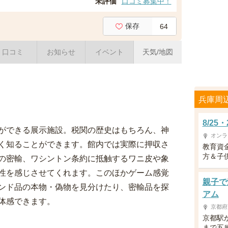
未評価
口コミ募集中！
保存
64
口コミ
お知らせ
イベント
天気/地図
兵庫周
8/2
ができる展示施設。税関の歴史はもちろん、神
オンラ
く知ることができます。館内では実際に押収さ
教育資
方＆子供
の密輸、ワシントン条約に抵触するワニ皮や象
性を感じさせてくれます。このほかゲーム感覚
親子で
ンド品の本物・偽物を見分けたり、密輸品を探
アム
体感できます。
京都府
京都駅
まで五