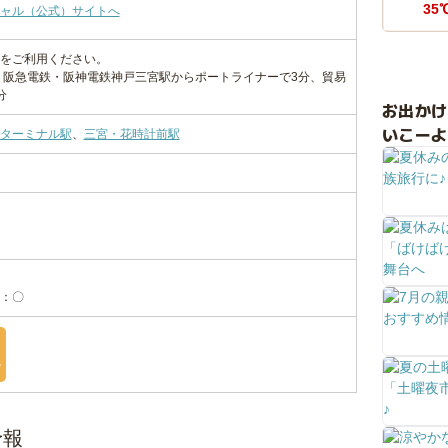
35
ャル（公式）サイトへ
をご利用ください。
、阪急電鉄・阪神電鉄神戸三宮駅からポートライナーで3分、貿易
分
お出か
いこーよ
ターミナル駅
、
三宮・花時計前駅
：〇
台
予報