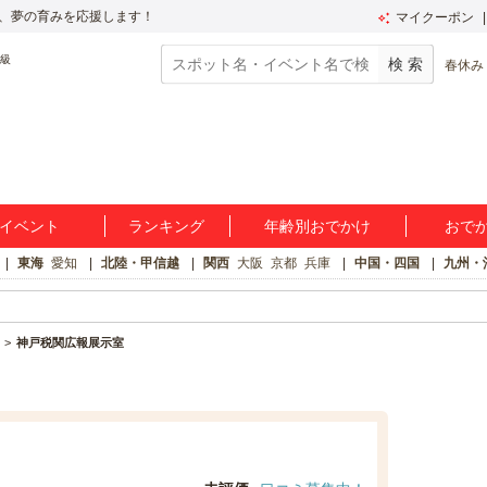
、夢の育みを応援します！
マイクーポン
春休み
イベント
ランキング
年齢別おでかけ
おで
東海
愛知
北陸・甲信越
関西
大阪
京都
兵庫
中国・四国
九州・
神戸税関広報展示室