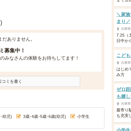
＼家族
まり／
)
兵庫県
7.25
まだありません。
日中か
ミ募集中！
こども
のみなさんの体験をお待ちしてます！
兵庫県
はじめ
み方
口コミを書く
ゼロ距
も嬉し
兵庫県
最寄り
も充実
･幼児)
3歳･4歳･5歳･6歳(幼児)
小学生
小学生