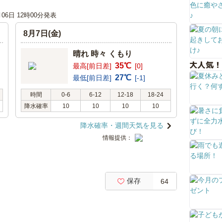
月06日 12時00分発表
8月7日(金)
晴れ 時々 くもり
大人気！
35℃
最高[前日差]
[0]
27℃
最低[前日差]
[-1]
時間
0-6
6-12
12-18
18-24
降水確率
10
10
10
10
降水確率・週間天気を見る
情報提供：
保存
64