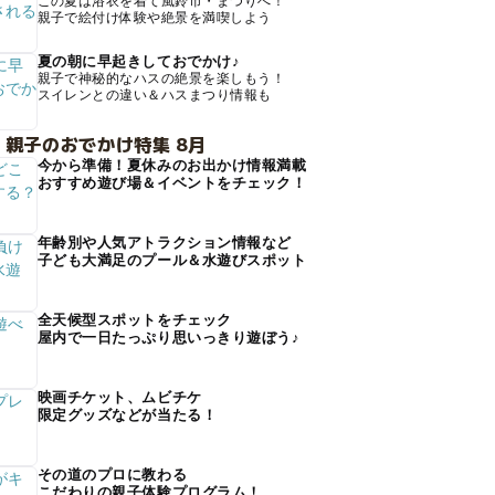
この夏は浴衣を着て風鈴市・まつりへ！
親子で絵付け体験や絶景を満喫しよう
夏の朝に早起きしておでかけ♪
親子で神秘的なハスの絶景を楽しもう！
スイレンとの違い＆ハスまつり情報も
 親子のおでかけ特集 8月
今から準備！夏休みのお出かけ情報満載
おすすめ遊び場＆イベントをチェック！
年齢別や人気アトラクション情報など
子ども大満足のプール＆水遊びスポット
全天候型スポットをチェック
屋内で一日たっぷり思いっきり遊ぼう♪
映画チケット、ムビチケ
限定グッズなどが当たる！
その道のプロに教わる
こだわりの親子体験プログラム！