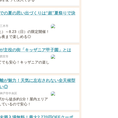
での夏の思い出づくりは“超”夏祭りで決
三木市
（土）～8.23（日）の限定開催！
ら夜まで楽しめる◎
が主役の街「キッザニア甲子園」とは
西宮市
てでも安心！キッザニアの楽し
離が魅力！天気に左右されない全天候型
い◎
神戸市中央区
駅から徒歩約1分！屋内エリア
しているので安心！
未満入場無料！最大2,770円OFFクーポ