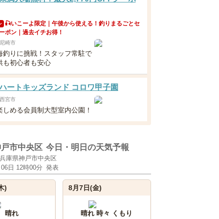
🎣いこーよ限定｜午後から使える！釣りまるごとセ
ン
ーポン｜過去イチお得！
尼崎市
海釣りに挑戦！スタッフ常駐で
供も初心者も安心
ハートキッズランド コロワ甲子園
西宮市
楽しめる会員制大型室内公園！
神戸市中央区
今日・明日の天気予報
兵庫県神戸市中央区
月06日 12時00分
発表
木)
8月7日(金)
晴れ
晴れ 時々 くもり