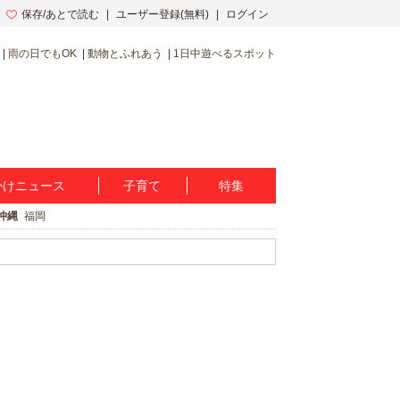
保存/あとで読む
ユーザー登録(無料)
ログイン
雨の日でもOK
動物とふれあう
1日中遊べるスポット
かけニュース
子育て
特集
沖縄
福岡