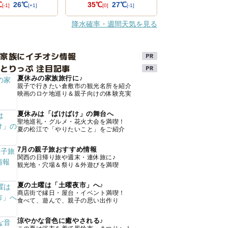
℃
26℃
35℃
27℃
[-1]
[+1]
[0]
[-1]
降水確率・週間天気を見る
け家族にイチオシ情報
とりっぷ 注目記事
夏休みの家族旅行に♪
親子で行きたい倉敷市の観光名所を紹介
映画のロケ地巡り＆親子向けの体験充実
夏休みは「ばけばけ」の舞台へ
聖地巡礼・グルメ・花火大会を満喫！
夏の松江で「やりたいこと」をご紹介
7月の親子旅おすすめ情報
関西の日帰り旅や週末・連休旅に♪
観光地・穴場＆祭り＆外遊びを満喫
夏の土曜は「土曜夜市」へ♪
商店街で縁日・屋台・イベント満喫！
食べて、遊んで、親子の思い出作り
涼やかな音色に癒やされる♪