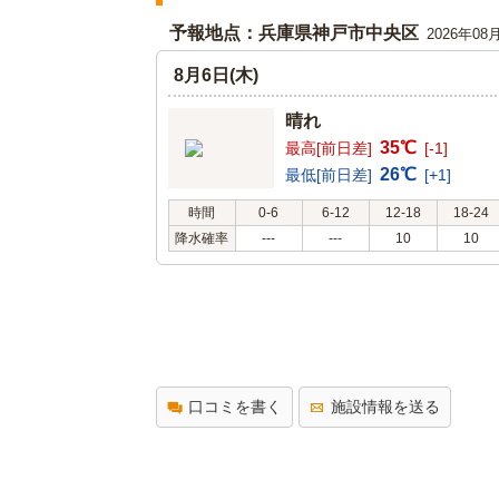
予報地点：兵庫県神戸市中央区
2026年08
8月6日(木)
晴れ
35℃
最高[前日差]
[-1]
26℃
最低[前日差]
[+1]
時間
0-6
6-12
12-18
18-24
降水確率
---
---
10
10
口コミを書く
施設情報を送る