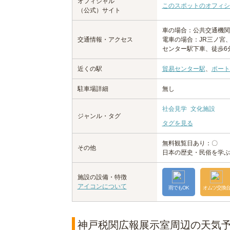
オフィシャル
このスポットのオフィシ
（公式）サイト
車の場合：公共交通機関
交通情報・アクセス
電車の場合：JR三ノ宮
センター駅下車、徒歩6
近くの駅
貿易センター駅
、
ポート
駐車場詳細
無し
社会見学
文化施設
ジャンル・タグ
タグを見る
無料観覧日あり：〇
その他
日本の歴史・民俗を学ぶ
施設の設備・特徴
アイコンについて
雨でもOK
オムツ交換
神戸税関広報展示室周辺の天気