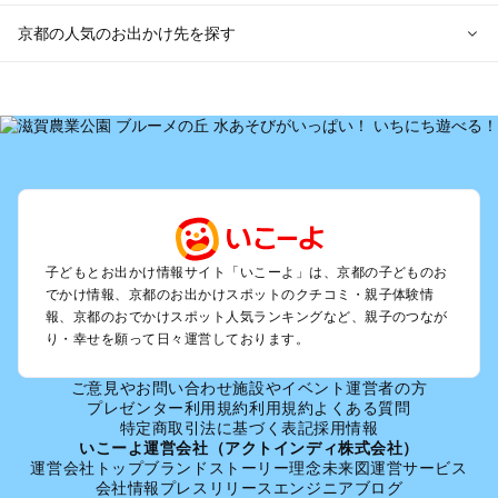
京都の人気のお出かけ先を探す
京都のエリアからプール子ども連れのお出かけスポット
を探す
宇治・京都南部（長岡京・山崎）のプールお出かけ
京都駅周辺・四条河原町・東寺・伏見（伏見稲荷）のプールお
出かけ
天橋立・舞鶴・丹後半島のプールお出かけ
福知山・綾部のプールお出かけ
亀岡・湯の花・美山・丹波のプールお出かけ
子どもとお出かけ情報サイト「いこーよ」は、京都の子どものお
嵐山・嵯峨野・高雄のプールお出かけ
でかけ情報、京都のお出かけスポットのクチコミ・親子体験情
烏丸・二条城・北野天満宮のプールお出かけ
報、京都のおでかけスポット人気ランキングなど、親子のつなが
り・幸せを願って日々運営しております。
丹後・久美浜のプールお出かけ
清水寺・祇園・東山・金閣寺・北白川周辺のプールお出かけ
ご意見やお問い合わせ
施設やイベント運営者の方
大原・鞍馬・貴船のプールお出かけ
プレゼンター利用規約
利用規約
よくある質問
特定商取引法に基づく表記
採用情報
京都の定番お出かけスポット
いこーよ運営会社（アクトインディ株式会社）
運営会社トップ
ブランドストーリー
理念
未来図
運営サービス
京都の遊園地
会社情報
プレスリリース
エンジニアブログ