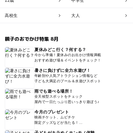
12歳
中学生
高校生
大人
親子のおでかけ特集 8月
夏休みどこ行く？何する？
今から準備！夏休みのお出かけ情報満載
おすすめ遊び場＆イベントをチェック！
暑さに負けずに全力水遊び！
年齢別や人気アトラクション情報など
子ども大満足のプール＆水遊びスポット
雨でも遊べる場所！
全天候型スポットをチェック
屋内で一日たっぷり思いっきり遊ぼう♪
今月のプレゼント
映画チケット、ムビチケ
限定グッズなどが当たる！
子どもがキラめくホンモノ体験