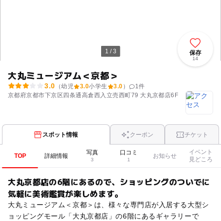
1 / 3
保存
14
大丸ミュージアム＜京都＞
3.0
（幼児
3.0
小学生
3.0
）
1
件
京都府京都市下京区四条通高倉西入立売西町79 大丸京都店6F
スポット情報
クーポン
チケット
イベント
写真
口コミ
TOP
詳細情報
お知らせ
見どころ
3
1
大丸京都店の6階にあるので、ショッピングのついでに
気軽に美術鑑賞が楽しめます。
大丸ミュージアム＜京都＞は、様々な専門店が入居する大型シ
ョッピングモール「大丸京都店」の6階にあるギャラリーで