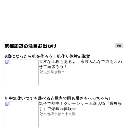
阪急京都本線
GW2016
ゴールデンウィーク2016
雨のおでかけ
寒くても楽しめる
ゴールデンウィーク
平成27年
GW(ゴールデンウィーク)2015
雨の日でもOK
ベビーカーOK
雨の日おでかけ
ゴールデンウィーク2015
室内
雨でも楽しめる
京都周辺の注目お出かけ
一流を知る
彫刻
見学施設
春休み2027
6歳になったら机を作ろう！机作り体験in滋賀
大変な工程もあるよ、家族みんなで力を合わ
京都市営地下鉄烏丸線
せて頑張ろう！
滋賀県彦根市
年中無休いつでも遊べる☆屋内で雨も暑さもへっちゃら♪
親子で熱中！クレーンゲーム商店街『爆獲横
丁』で爆獲れ体験☆
京都府京都市中京区