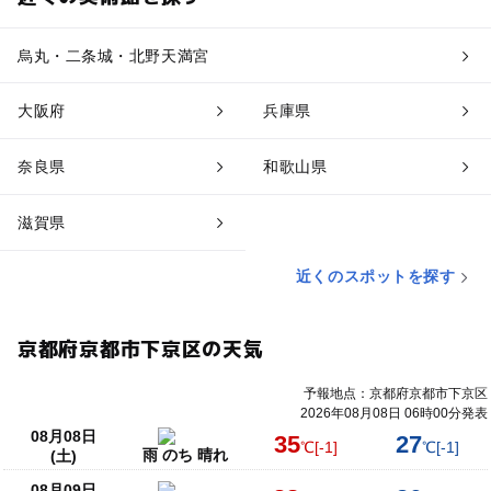
烏丸・二条城・北野天満宮
大阪府
兵庫県
奈良県
和歌山県
滋賀県
近くのスポットを探す
京都府京都市下京区の天気
予報地点：京都府京都市下京区
2026年08月08日 06時00分発表
08月08日
35
27
℃
[-1]
℃
[-1]
雨 のち 晴れ
(土)
08月09日