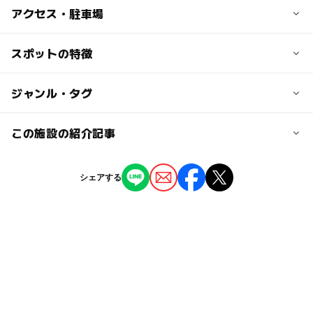
子供の料金
アクセス・駐車場
展覧会により異なる
交通アクセス
スポットの特徴
大人の料金
阪急京都線 烏丸駅直結
展覧会により異なる
◯
◯
駐車場あり
ジャンル・タグ
駅から近い
近くの駅
烏丸駅
ー
ー
授乳室あり
託児所
ジャンル
この施設の紹介記事
美術館
◯
◯
雨でもOK
ベビーカーOK
四条駅
あの大人気番組が体験型展覧会に！ 「世界
シェアする
ふしぎ発見！展」が大丸京都店で開催決定！
タグ
ー
ー
食事持込OK
レストラン
2025年9月4日
京都河原町駅
夏休み2026
GW(ゴールデンウィーク)2016
gw2015
ー
ー
売店
オムツ交換台
駐車場詳細
三連休
駐車場あり
ミュージアム
有料（要確認）
GW(ゴールデンウィーク)2027
阪急京都本線(京都府)
GW
駅から近い
雨でも遊べる
冬休み2025-2026