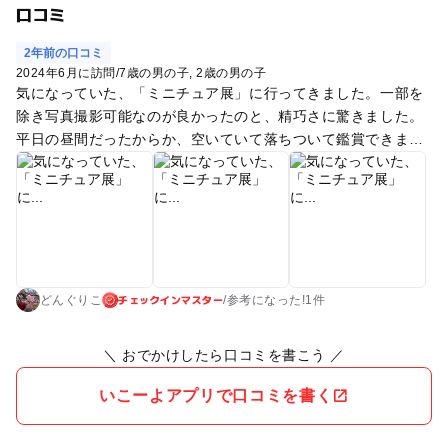
口コミ
2年前の口コミ
2024年6月に訪問
/
7歳の男の子
2歳の男の子
気になっていた、「ミニチュア展」に行ってきました。一部を
除き写真撮影可能なのが良かったのと、精巧さに驚きました。
平日の昼間だったからか、空いていて落ちついて鑑賞できまし
た。
チェックインマスター
どんぐりこ
/
参考に
なった!
1件
＼ おでかけしたら口コミを書こう ／
いこーよアプリで口コミを書く