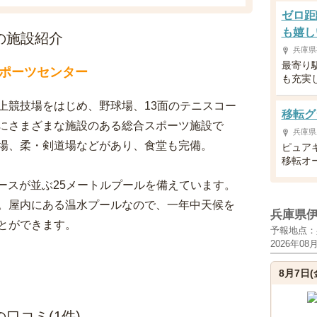
ゼロ距
も嬉し
の施設紹介
兵庫県
最寄り
ポーツセンター
も充実
上競技場をはじめ、野球場、13面のテニスコー
移転グ
にさまざまな施設のある総合スポーツ施設で
兵庫県
場、柔・剣道場などがあり、食堂も完備。
ピュア
移転オ
のコースが並ぶ25メートルプールを備えています。
。屋内にある温水プールなので、一年中天候を
兵庫県
とができます。
予報地点：
2026年08
8月7日(
口コミ(1件)