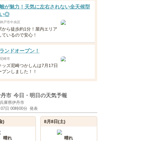
離が魅力！天気に左右されない全天候型
い◎
神戸市中央区
駅から徒歩約1分！屋内エリア
しているので安心！
ランドオープン！
尼崎市
キッズ尼崎つかしんは7月17日
ープンしました！！
伊丹市
今日・明日の天気予報
兵庫県伊丹市
月07日 00時00分
発表
金)
8月8日(土)
晴れ
晴れ