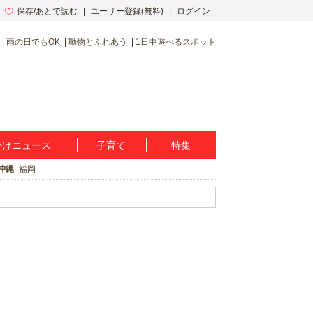
保存/あとで読む
ユーザー登録(無料)
ログイン
雨の日でもOK
動物とふれあう
1日中遊べるスポット
かけニュース
子育て
特集
沖縄
福岡