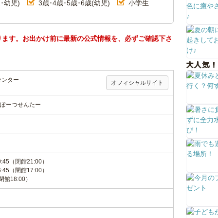
･幼児)
3歳･4歳･5歳･6歳(幼児)
小学生
ります。お出かけ前に最新の公式情報を、必ずご確認下さ
大人気！
センター
オフィシャルサイト
ぽーつせんたー
:45（閉館21:00）
:45（閉館17:00）
閉館18:00）