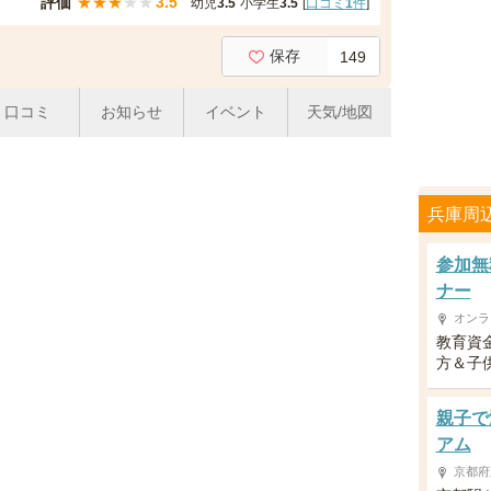
評価
★
★
★
★
★
3.5
幼児
3.5
小学生
3.5
[
口コミ
1
件
]
保存
149
口コミ
お知らせ
イベント
天気/地図
兵庫周
参加無
ナー
オンラ
教育資
方＆子供
親子で
アム
京都府