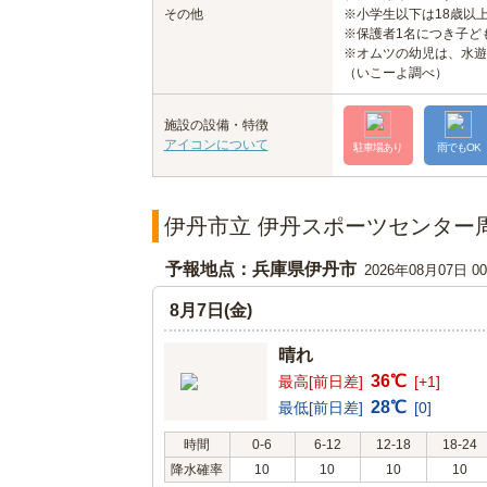
その他
※小学生以下は18歳以
※保護者1名につき子ど
※オムツの幼児は、水遊
（いこーよ調べ）
施設の設備・特徴
アイコンについて
駐車場あり
雨でもOK
伊丹市立 伊丹スポーツセンター
予報地点：兵庫県伊丹市
2026年08月07日 
8月7日(金)
晴れ
36℃
最高[前日差]
[+1]
28℃
最低[前日差]
[0]
時間
0-6
6-12
12-18
18-24
降水確率
10
10
10
10