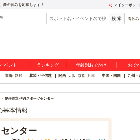
、夢の育みを応援します！
マイクーポン
春休み
イベント
ランキング
年齢別おでかけ
おで
東海
愛知
北陸・甲信越
関西
大阪
京都
兵庫
中国・四国
九州・
伊丹市立 伊丹スポーツセンター
の基本情報
ツセンター