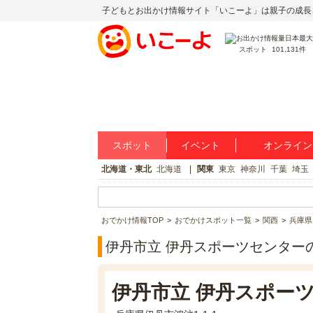
子どもとお出かけ情報サイト「いこーよ」は親子の成長
スポット
101,131件
スポット
イベント
オンライン
北海道・東北
北海道
関東
東京
神奈川
千葉
埼玉
おでかけ情報TOP
おでかけスポット一覧
関西
兵庫県
伊丹市立 伊丹スポーツセンター
伊丹市立 伊丹スポー