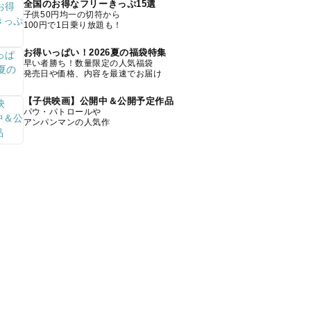
全国のお得なフリーきっぷ15選
子供50円均一の切符から
100円で1日乗り放題も！
お得いっぱい！2026夏の福袋特集
早い者勝ち！数量限定の人気福袋
発売日や価格、内容を最速でお届け
【子供映画】公開中＆公開予定作品
パウ・パトロールや
アンパンマンの人気作