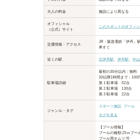
大人の料金
施設により異なる
オフィシャル
このスポットのオフィシ
（公式）サイト
JR・阪急電鉄「伊丹」
交通情報・アクセス
車すぐ
近くの駅
北伊丹駅
、
伊丹駅
、
中山
最初の30分以内：無料
30以降1時間まで：100
駐車場詳細
第 1 駐車場 52台
第 2 駐車場 130台
第 3 駐車場 22台
スポーツ施設
プール
ジャンル・タグ
タグを見る
【プール情報】
プールの種類:25ｍプー
プール用オムツ:可