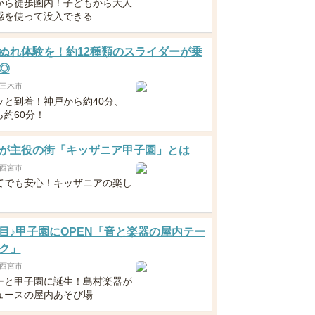
から徒歩圏内！子どもから大人
感を使って没入できる
ぬれ体験を！約12種類のスライダーが乗
◎
三木市
ッと到着！神戸から約40分、
ら約60分！
が主役の街「キッザニア甲子園」とは
西宮市
てでも安心！キッザニアの楽し
目♪甲子園にOPEN「音と楽器の屋内テー
ク」
西宮市
ーと甲子園に誕生！島村楽器が
ュースの屋内あそび場