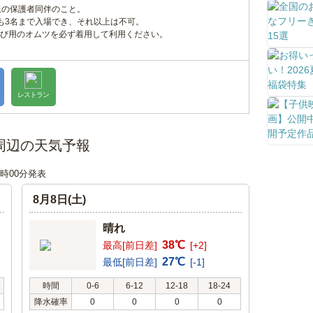
上の保護者同伴のこと。
も3名まで入場でき、それ以上は不可。
び用のオムツを必ず着用して利用ください。
レストラン
周辺の天気予報
00時00分発表
8月8日(土)
晴れ
38℃
最高[前日差]
[+2]
27℃
最低[前日差]
[-1]
時間
0-6
6-12
12-18
18-24
降水確率
0
0
0
0