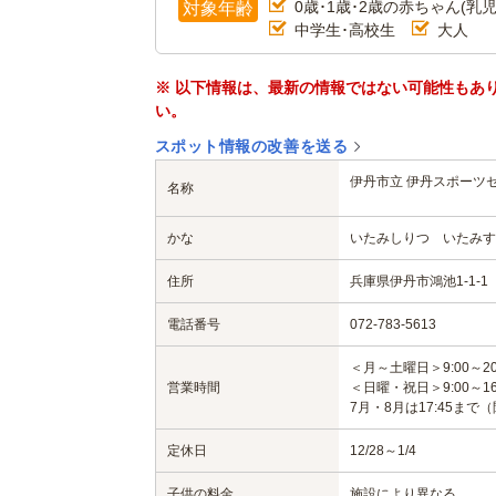
0歳･1歳･2歳の赤ちゃん(乳児
対象年齢
中学生･高校生
大人
※ 以下情報は、最新の情報ではない可能性もあ
い。
スポット情報の改善を送る
伊丹市立 伊丹スポーツ
名称
かな
いたみしりつ いたみす
住所
兵庫県伊丹市鴻池1-1-1
電話番号
072-783-5613
＜月～土曜日＞9:00～20
営業時間
＜日曜・祝日＞9:00～16
7月・8月は17:45まで（
定休日
12/28～1/4
子供の料金
施設により異なる