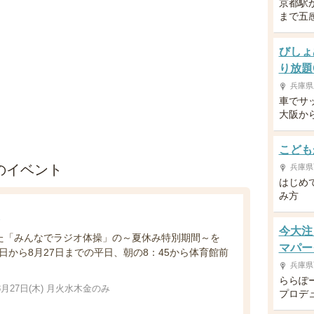
京都駅
まで五
びしょ
り放題
兵庫県
車でサ
大阪か
こども
のイベント
兵庫県
はじめ
み方
今大注
た「みんなでラジオ体操」の～夏休み特別期間～を
マパー
1日から8月27日までの平日、朝の8：45から体育館前
兵庫県
ららぽ
～8月27日(木) 月火水木金のみ
プロデ