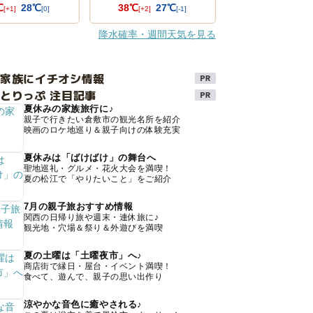
℃
28℃
38℃
27℃
[+1]
[0]
[+2]
[-1]
降水確率・週間天気を見る
け家族にイチオシ情報
とりっぷ 注目記事
夏休みの家族旅行に♪
親子で行きたい倉敷市の観光名所を紹介
映画のロケ地巡り＆親子向けの体験充実
夏休みは「ばけばけ」の舞台へ
聖地巡礼・グルメ・花火大会を満喫！
夏の松江で「やりたいこと」をご紹介
7月の親子旅おすすめ情報
関西の日帰り旅や週末・連休旅に♪
観光地・穴場＆祭り＆外遊びを満喫
夏の土曜は「土曜夜市」へ♪
商店街で縁日・屋台・イベント満喫！
食べて、遊んで、親子の思い出作り
涼やかな音色に癒やされる♪