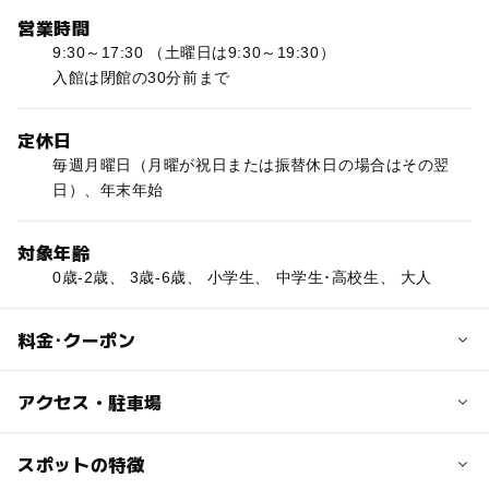
営業時間
9:30～17:30 （土曜日は9:30～19:30）
入館は閉館の30分前まで
定休日
毎週月曜日（月曜が祝日または振替休日の場合はその翌
日）、年末年始
対象年齢
0歳-2歳、 3歳-6歳、 小学生、 中学生･高校生、 大人
料金･クーポン
子供の料金
アクセス・駐車場
【常設展観覧料】
高校生：300円
交通アクセス
スポットの特徴
中学生以下：無料
車の場合：首都高速6号 向島線駒形出口、7号小松川線錦