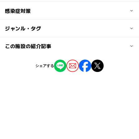
※学生の方は学生証または生徒手帳をご提示ください。
糸町出口より約10分
◯
◯
駐車場あり
感染症対策
駅から近い
大人の料金
電車の場合：JR総武線両国駅西口下車徒歩3分、都営地下
◯
ー
授乳室あり
託児所
ジャンル・タグ
【江戸東京博物館における感染防止対策】
【常設展観覧料】
鉄大江戸線 両国駅（江戸東京博物館前） A3・A4出口 徒
スタッフは毎日検温を実施し、健康状態を確認します。
一般：800円
歩１分
◯
◯
雨でもOK
ベビーカーOK
スタッフはマスクを着用します。
65歳以上：400円
ジャンル
この施設の紹介記事
窓口にはアクリル板等を設置します。
大学生：480円
博物館・科学館
文化施設
館出入口に消毒液を設置します。
ー
◯
食事持込OK
レストラン
※65歳以上の方は年齢を証明するもの（運転免許証など）
江戸東京博物館が2026年3月リニューアル！
館内の清掃・消毒・換気を徹底します。
をご提示ください。
シェアする
近くの駅
100日前記念イベント開催
お客様同士の間隔があけられるよう入場者数を制限しま
※大学生には大学院生ならびに専門学校生を含みます。学
◯
◯
売店
オムツ交換台
タグ
両国駅
2025年12月3日
す。（入場制限の状況については、当館ホームページやS
生証をご提示ください。
ゴールデンウィーク
室内
中央・総武線(東京都)
NS等でお知らせします）
浅草橋駅
人が一か所に滞留しないよう、案内表示等により注意喚起
都営大江戸線
雨でも遊べる
雨でもOK
常設展示
します。
学び
雨でも楽しめる
おむつ交換台あり
オーディオガイドや車いすなどの貸出物について消毒を徹
底します。
古都めぐり
大正
編集部おすすめ博物館
遊び場
手で触れることができる展示物は、原則接触を中止しま
す。
穴場
雨の日でもOK
節約おでかけ
都民の日
対面での会話を回避するようロビー等の席配置を工夫しま