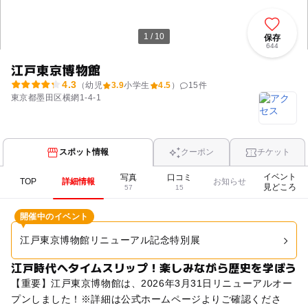
1 / 10
保存
644
江戸東京博物館
4.3
（幼児
3.9
小学生
4.5
）
15
件
東京都墨田区横網1-4-1
スポット情報
クーポン
チケット
イベント
写真
口コミ
TOP
詳細情報
お知らせ
見どころ
57
15
開催中のイベント
江戸東京博物館リニューアル記念特別展
江戸時代へタイムスリップ！楽しみながら歴史を学ぼう
【重要】江戸東京博物館は、2026年3月31日リニューアルオー
プンしました！※詳細は公式ホームページよりご確認くださ