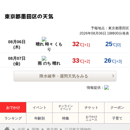
東京都墨田区の天気
予報地点：東京都墨田区
2026年08月06日 18時00分発表
08月06日
32
25
晴れ 時々 くも
℃
[+1]
℃
[0]
(木)
り
08月07日
33
26
℃
[+2]
℃
[+3]
雨 のち 晴れ
(金)
降水確率・週間天気をみる
情報提供：
オンライン
おでかけ
イベント
チケット
クーポン
イベント
おでかけ
ランキング
年齢別
特集
子育て
ニュース
全国
関東
東京都
江戸東京博物館