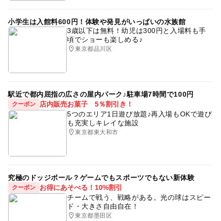
雨の日おでかけ
コロナ対策
屋内遊び場
歴史散策
小学生は入館料600円！体験や発見がいっぱいの水族館
三連休
都道府県民の日
都営浅草線
3歳以下は無料！幼児は300円と入場料も手
頃でショーも楽しめる♪
寒い日でもOK
寒い日
雨のお出かけ
0円お出かけ
東京都品川区
無料施設
屋内施設
駅近で都内屈指の広さの屋内パーク♪駐車場7時間で100円
店内販売お菓子 5％割引き！
クーポン
5つのエリア1日遊び放題♪再入場もOKで遊び
も充実しキレイな施設
東京都東大和市
究極のドッジボール？ゲームでもスポーツでもない新体験
お得にあそべる！10%割引
クーポン
チームで戦う、戦略がある。光の球はスピー
ド・大きさ自由自在！
東京都墨田区