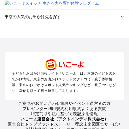
東京の人気のお出かけ先を探す
東京のエリアからプール子ども連れのお出かけスポット
を探す
立川・国分寺・八王子・昭島・多摩のプールお出かけ
お台場・品川・新橋・汐留・豊洲のプールお出かけ
上野・浅草・錦糸町・両国のプールお出かけ
町田・相模原・愛川・上野原のプールお出かけ
渋谷・原宿・恵比寿・中目黒・自由が丘のプールお出かけ
子どもとお出かけ情報サイト「いこーよ」は、東京の子どものお
池袋・赤羽・王子・巣鴨・目白・石神井のプールお出かけ
でかけ情報、東京のお出かけスポットのクチコミ・親子体験情
新宿・高田馬場・代々木・千駄ヶ谷のプールお出かけ
報、東京のおでかけスポット人気ランキングなど、親子のつなが
銀座・丸の内・日本橋・有楽町・築地・月島のプールお出かけ
り・幸せを願って日々運営しております。
吉祥寺・三鷹・中野・高円寺・荻窪・阿佐谷のプールお出かけ
小金井・小平・西東京・東村山・東久留米のプールお出かけ
ご意見やお問い合わせ
施設やイベント運営者の方
プレゼンター利用規約
利用規約
よくある質問
府中・調布・狛江のプールお出かけ
特定商取引法に基づく表記
採用情報
青梅・奥多摩のプールお出かけ
いこーよ運営会社（アクトインディ株式会社）
蒲田・大森・羽田周辺のプールお出かけ
運営会社トップ
ブランドストーリー
理念
未来図
運営サービス