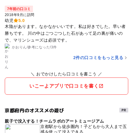
7年前の口コミ
2018年9月に訪問
幼児
5.0
木陰があります。なかなかいいです。私は好きでした。早い者
勝ちです。 川の中はごつごつした石があって足の裏が痛いの
で、マリンシューズは必須です。
かおりん
/
参考に
なった!
3件
2件の口コミをもっと見る
＼ おでかけしたら口コミを書こう ／
いこーよアプリで口コミを書く
京都府内のオススメの遊び
親子で没入する！チームラボのアートミュージアム
京都駅から徒歩圏内！子どもから大人まで五
感を使って没入できる