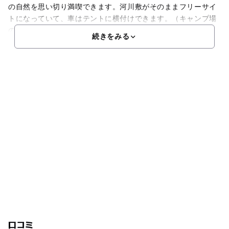
の自然を思い切り満喫できます。河川敷がそのままフリーサイ
トになっていて、車はテントに横付けできます。（キャンプ場
の入口の道が狭いので注意。）炊事場、トイレなどの設
続きをみる
口コミ