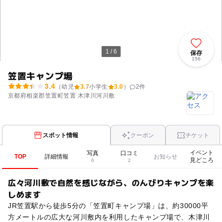
1 / 6
保存
156
笠置キャンプ場
3.4
（幼児
3.7
小学生
3.0
）
2
件
京都府相楽郡笠置町笠置 木津川河川敷
スポット情報
クーポン
チケット
イベント
写真
口コミ
TOP
詳細情報
お知らせ
見どころ
6
2
広々河川敷で自然を感じながら、のんびりキャンプを楽
しめます
JR笠置駅から徒歩5分の「笠置町キャンプ場」は、約30000平
方メートルの広大な河川敷内を利用したキャンプ場で、木津川