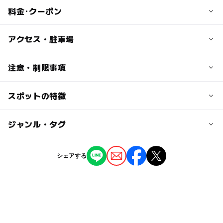
料金･クーポン
子供の料金
アクセス・駐車場
【小学生 1人につき】
1泊2日 600円 (日帰り 300円）
交通アクセス
注意・制限事項
JR笠置駅から徒歩約5分
大人の料金
スポットの特徴
※キャンプ場の入口の道が狭いので、普通車程度しか入れ
【大人（中学生以上）1人につき】
京奈和道・木津ICより15km、車で約20分
ません。また入口に段差があるので、車高の低い車も入れ
1泊2日 1,000円 (日帰り 500円)
ません。
◯
◯
駐車場あり
ジャンル・タグ
駅から近い
近くの駅
※小さいお子様が川の近くにいる間、保護者の方は、絶対
にお子様から目を離さないでください。
笠置駅
ー
ー
授乳室あり
託児所
ジャンル
※台風等大雨による増水の危険があるときは、キャンプ場
シェアする
の使用はできません。
キャンプ場
バーベキュー
駐車場詳細
ー
◯
雨でもOK
ベビーカーOK
※ダム放流のサイレンが鳴ったら、増水してきますので、
無料
すぐに川から出てください。
タグ
※他のお客様や付近の住民の迷惑、トラブルになりますの
◯
ー
食事持込OK
レストラン
で、深夜から早朝にかけての車やバイクの出入りは禁止で
冬休み2025-2026
自然体験
ドライブ
GW2016
す。