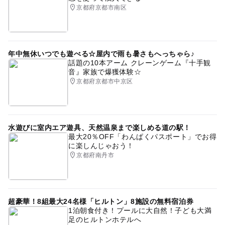
京都府京都市南区
年中無休いつでも遊べる☆屋内で雨も暑さもへっちゃら♪
話題の10本アーム クレーンゲーム『十手観
音』家族で爆獲体験☆
京都府京都市中京区
水遊びに室内エア遊具、天然温泉まで楽しめる道の駅！
最大20％OFF「わんぱくパスポート」でお得
に楽しんじゃおう！
京都府南丹市
超豪華！8組最大24名様「ヒルトン」8施設の無料宿泊券
1泊朝食付き！プールに大自然！子ども大満
足のヒルトンホテルへ