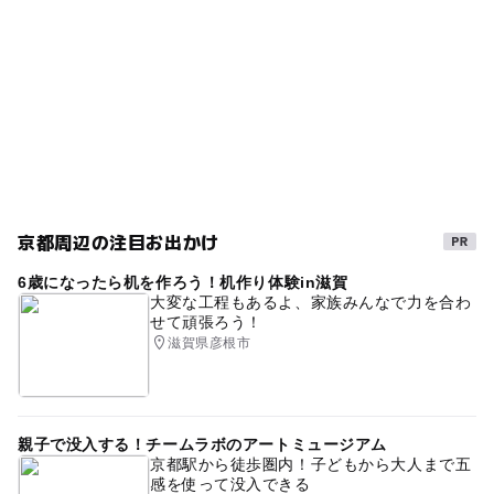
ー
ー
売店
オムツ交換台
温泉施設
シルバーウィーク2026
夏休み2026
春休み2027
バーベキュー(BBQ)
キャンプ
平成27年
ゴールデンウィーク2016
穴場
温泉がある
屋外遊び場
夏休み2014
GW(ゴールデンウィーク)2027
秋のお出かけ2026
野外体験
スパ・温泉
駐車場あり
夏休み2016
京都周辺の注目お出かけ
関西本線
gw2015
アウトドア
午後から遊べる
6歳になったら机を作ろう！机作り体験in滋賀
GW(ゴールデンウィーク)2016
レジャー
大変な工程もあるよ、家族みんなで力を合わ
せて頑張ろう！
2014年夏休み特集
レジャー施設
相楽
滋賀県彦根市
夏休み2015
食事持込OK
野外遊び場
ベビーカーOK
1日中遊べるスポット
親子で没入する！チームラボのアートミュージアム
ゴールデンウィーク2015
関西本線(京都府)
GW
京都駅から徒歩圏内！子どもから大人まで五
感を使って没入できる