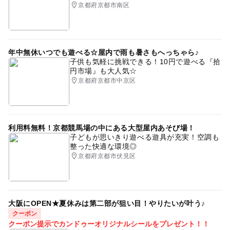
BBQ
駅から近い
GW(ゴールデンウィーク)2015
京都府京都市南区
ゴールデンウィーク
外遊び
小さい子供でも楽しめる
冬のお出かけ
三連休
年中無休いつでも遊べる☆屋内で雨も暑さもへっちゃら♪
子供も気軽に挑戦できる！10円で遊べる『拾
円市場』も大人気☆
京都府京都市中京区
利用料無料！京都競馬場の中にある大型屋内あそび場！
子どもが思いきり遊べる遊具が充実！空調も
整った快適な環境◎
京都府京都市伏見区
大阪にOPEN★夏休みは第二部が狙い目！やりたいが叶う♪
クーポン
クーポン提示でカンドゥーオリジナルシールをプレゼント！！