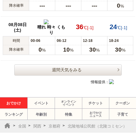
---
---
---
0
降水確率
%
08月08日
36
24
晴れ 時々 くも
℃
[-1]
℃
[-1]
(土)
り
時間
00-06
06-12
12-18
18-24
0
10
30
30
降水確率
%
%
%
%
週間天気をみる
情報提供：
オンライン
おでかけ
イベント
チケット
クーポン
イベント
おでかけ
ランキング
年齢別
特集
子育て
ニュース
全国
関西
京都府
北陵地域公民館（北陵コミセン）