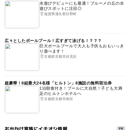
水遊びデビューにも最適！ブルーメの丘の水
遊びスポットに注目◎
滋賀県蒲生郡日野町
広々としたボールプール！広すぎて泳げる！？？？
巨大ボールプールで大人も子供もおもいっき
り遊べます！
京都府京都市伏見区
超豪華！8組最大24名様「ヒルトン」8施設の無料宿泊券
1泊朝食付き！プールに大自然！子ども大満
足のヒルトンホテルへ
京都府京都市南区
お出かけ家族にイチオシ情報