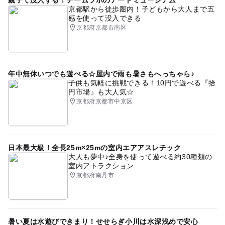
伝統芸能体験
芝生広場
自然で遊ぶ
野外遊び場
京都駅から徒歩圏内！子どもから大人まで五
感を使って没入できる
手作り体験
アウトドア派
秋のお出かけ2026
京都府京都市南区
公園併設
アスレチックができるバーベキュー場
スポーツセンター
野外体験
ものづくり体験
年中無休いつでも遊べる☆屋内で雨も暑さもへっちゃら♪
ドライブ
レジャー施設
自然体験
運動
子供も気軽に挑戦できる！10円で遊べる『拾
円市場』も大人気☆
駐車場あり
グラウンド
自然の中で楽しむ
GW
京都府京都市中京区
陶芸教室
人気スポット
京都府
午後から遊べる
春休み2027
自然を実感
広大な敷地
日本最大級！全長25m×25mの室内エアアスレチック
ゴールデンウィーク
無邪気に遊ぶ
自然と触れ合い
大人も夢中♪全身を使って遊べる約30種類の
室内アトラクション
自然の醍醐味
アウトドア
平成27年
BBQ
京都府南丹市
グリーン
キャンプ
駅からバスあり
外遊び
物品レンタル
探検
遊ぶ場所
昆虫採集
暑い夏は水遊びできまり！せせらぎ小川は水深浅めで安心
レジャー
自然で学ぶ