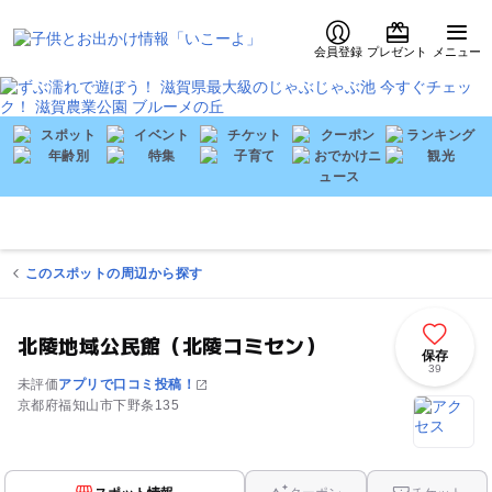
会員登録
プレゼント
メニュー
このスポットの周辺から探す
北陵地域公民館（北陵コミセン）
保存
39
未評価
アプリで口コミ投稿！
京都府福知山市下野条135