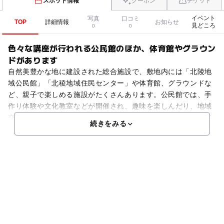
スポット情報
クーポン
チケット
イベント
写真
口コミ
TOP
詳細情報
お知らせ
見どころ
0
0
色々な講座が行われる公民館のほか、体育館やグラウン
ドがあります
自然美豊かな地に建設された総合施設で、敷地内には「北陵地
域公民館」「北稜地域住民センター」や体育館、グラウンドな
ど、親子で楽しめる施設がたくさんあります。公民館では、手
作り体験や文化教室などが開催され、趣味を楽しんだり、地域
交流の場として親しまれています。施設内には会議室や調理室
続きをみる