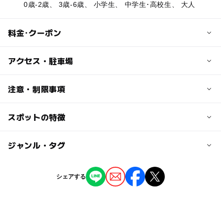
0歳-2歳、 3歳-6歳、 小学生、 中学生･高校生、 大人
料金･クーポン
子供の料金
アクセス・駐車場
利用する設備、サービスによって異なります
他、詳しくは施設にお問い合わせください
交通アクセス
注意・制限事項
・電車の場合
大人の料金
JR福知山線、山陰本線「福知山」駅下車、
スポットの特徴
施設及び設備
利用する設備、サービスによって異なります
丹後海陸交通バス「一本松」停留所下車。
・管理棟
他、詳しくは施設にお問い合わせください
バスは1日4往復 峰山行き、雲原行き、ケーブル下行き2
・炊事棟
◯
ー
駐車場あり
ジャンル・タグ
駅から近い
本となります
・トイレ
大阪ー宮津 高速バス「雲原停留所下車」徒歩5分（1日3
・自動販売機
往復）
ー
ー
授乳室あり
託児所
ジャンル
・夜間照明
シェアする
・お車の場合
・野外炉
キャンプ場
ホテル・旅館
舞鶴自動車道「福知山」ICより、9号線、175号線で、天
ー
◯
雨でもOK
ベビーカーOK
・遊具
橋立方面に向かう176号線へ。
・多目的広場
176号線に入ってから8キロほど直進
タグ
◯
ー
食事持込OK
レストラン