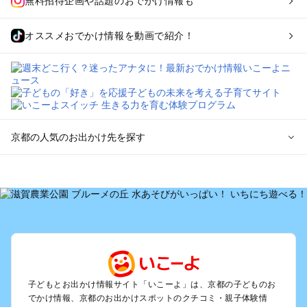
無料招待企画や話題のおでかけ情報も
オススメおでかけ情報を動画で紹介！
京都の人気のお出かけ先を探す
京都のエリアからプール子ども連れのお出かけスポット
を探す
宇治・京都南部（長岡京・山崎）のプールお出かけ
京都駅周辺・四条河原町・東寺・伏見（伏見稲荷）のプールお
出かけ
天橋立・舞鶴・丹後半島のプールお出かけ
福知山・綾部のプールお出かけ
亀岡・湯の花・美山・丹波のプールお出かけ
子どもとお出かけ情報サイト「いこーよ」は、京都の子どものお
嵐山・嵯峨野・高雄のプールお出かけ
でかけ情報、京都のお出かけスポットのクチコミ・親子体験情