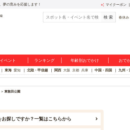
、夢の育みを応援します！
マイクーポン
春休み
イベント
ランキング
年齢別おでかけ
おで
東海
愛知
北陸・甲信越
関西
大阪
京都
兵庫
中国・四国
九州・
東散田公園
をお探しですか？一覧はこちらから