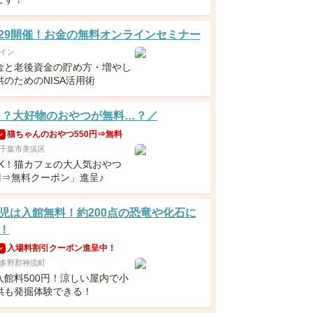
5・29開催！お金の無料オンラインセミナー
イン
金と老後資金の貯め方・増やし
のためのNISA活用術
…？大好物のおやつが無料…？／
猫ちゃんのおやつ550円⇒無料
ン
千葉市美浜区
OK！猫カフェの大人気おやつ
円⇒無料クーポン」進呈♪
児は入館無料！約200点の恐竜や化石に
！
入場料割引クーポン進呈中！
ン
多野郡神流町
入館料500円！涼しい屋内で小
供も発掘体験できる！