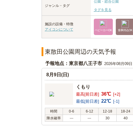
公園・総合公園
ジャンル・タグ
タグを見る
施設の設備・特徴
アイコンについて
ベビーカーOK
食事持込OK
東散田公園周辺の天気予報
予報地点：東京都八王子市
2026年08月09
8月9日(日)
くもり
36℃
最高[前日差]
[+2]
22℃
最低[前日差]
[-1]
時間
0-6
6-12
12-18
18-24
降水確率
---
---
30
40