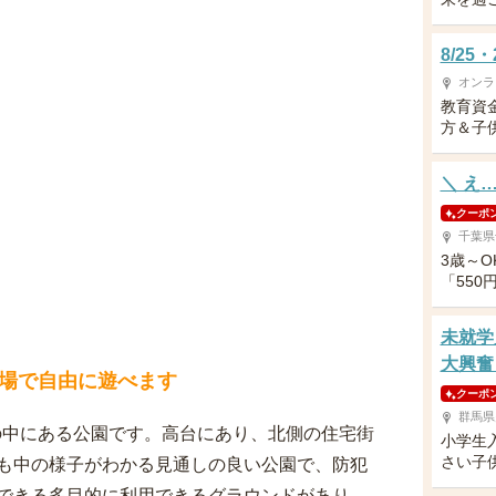
8/2
オンラ
教育資
方＆子供
＼ え
クーポ
千葉県
3歳～
「550
未就学
大興奮
場で自由に遊べます
クーポ
群馬県
の中にある公園です。高台にあり、北側の住宅街
小学生
さい子
も中の様子がわかる見通しの良い公園で、防犯
できる多目的に利用できるグラウンドがあり、