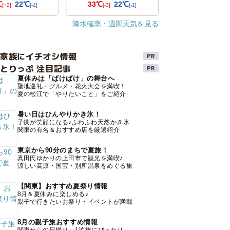
℃
22℃
33℃
22℃
[+2]
[-1]
[-3]
[-1]
降水確率・週間天気を見る
け家族にイチオシ情報
とりっぷ 注目記事
夏休みは「ばけばけ」の舞台へ
聖地巡礼・グルメ・花火大会を満喫！
夏の松江で「やりたいこと」をご紹介
暑い日はひんやりかき氷！
子供が笑顔になる♪ふわふわ天然かき氷
関東の有名＆おすすめ店を厳選紹介
東京から90分のまちで夏旅！
真田氏ゆかりの上田市で観光を満喫♪
涼しい高原・国宝・別所温泉をめぐる旅
【関東】おすすめ夏祭り情報
8月＆夏休みに楽しめる♪
親子で行きたいお祭り・イベントが満載
8月の親子旅おすすめ情報