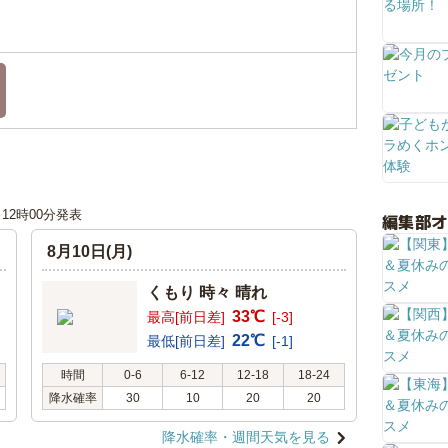
日 12時00分発表
編集部
8月10日(月)
くもり 時々 晴れ
33℃
最高[前日差]
[-3]
22℃
最低[前日差]
[-1]
時間
0-6
6-12
12-18
18-24
降水確率
30
10
20
20
降水確率・週間天気を見る