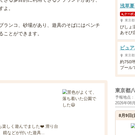
浅草夏や
すよ。
クーポ
東京都
ブランコ、砂場があり、遊具のそばにはベンチ
びしょ
あそび
ることができます。
ピュア
東京都
約75
プール
東京都
予報地点：
2026年08
8月9日(
も楽しく遊んでました❤️ 滑り台
鏡などが付いた遊具...