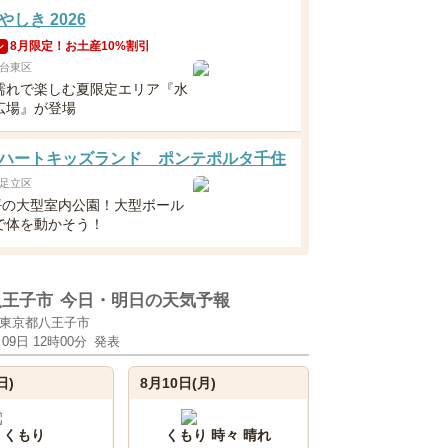
しき 2026
8月限定！お土産10%割引
ン
台東区
濡れで楽しむ夏限定エリア『水
広場』が登場
ハートキッズランド ポンテポルタ千住
足立区
0坪の大型室内公園！大型ボール
で体を動かそう！
八王子市
今日・明日の天気予報
東京都八王子市
月09日 12時00分
発表
日)
8月10日(月)
くもり
くもり 時々 晴れ