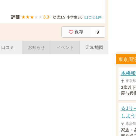
評価
★
★
★
★
★
3.3
幼児
3.5
小学生
3.0
[
口コミ
1
件
]
保存
9
口コミ
お知らせ
イベント
天気/地図
東京周
本格和
東京都
3歳以
屋与兵
☆Jリ
しよう
東京都
家族・
末を過