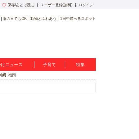
保存/あとで読む
ユーザー登録(無料)
ログイン
雨の日でもOK
動物とふれあう
1日中遊べるスポット
かけニュース
子育て
特集
沖縄
福岡