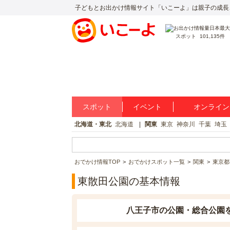
子どもとお出かけ情報サイト「いこーよ」は親子の成長
スポット
101,135件
スポット
イベント
オンライン
北海道・東北
北海道
関東
東京
神奈川
千葉
埼玉
おでかけ情報TOP
おでかけスポット一覧
関東
東京都
東散田公園の基本情報
八王子市の公園・総合公園