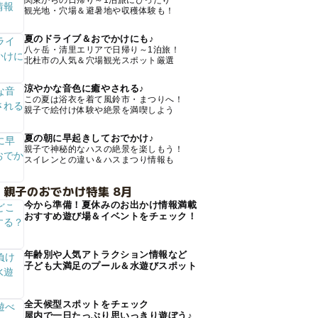
関東からの日帰り～1泊旅にぴったり
観光地・穴場＆避暑地や収穫体験も！
夏のドライブ＆おでかけにも♪
八ヶ岳・清里エリアで日帰り～1泊旅！
北杜市の人気＆穴場観光スポット厳選
涼やかな音色に癒やされる♪
この夏は浴衣を着て風鈴市・まつりへ！
親子で絵付け体験や絶景を満喫しよう
夏の朝に早起きしておでかけ♪
親子で神秘的なハスの絶景を楽しもう！
スイレンとの違い＆ハスまつり情報も
 親子のおでかけ特集 8月
今から準備！夏休みのお出かけ情報満載
おすすめ遊び場＆イベントをチェック！
年齢別や人気アトラクション情報など
子ども大満足のプール＆水遊びスポット
全天候型スポットをチェック
屋内で一日たっぷり思いっきり遊ぼう♪