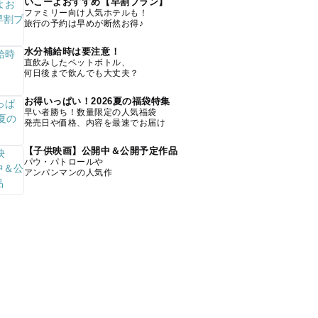
いこーよおすすめ【早割プラン】
ファミリー向け人気ホテルも！
旅行の予約は早めが断然お得♪
水分補給時は要注意！
直飲みしたペットボトル、
何日後まで飲んでも大丈夫？
お得いっぱい！2026夏の福袋特集
早い者勝ち！数量限定の人気福袋
発売日や価格、内容を最速でお届け
【子供映画】公開中＆公開予定作品
パウ・パトロールや
アンパンマンの人気作