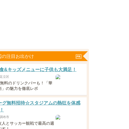
辺の注目お出かけ
食&キッズメニューに子供も大満足！
足立区
下無料のドリンクバーも！「華
衛」の魅力を徹底レポ
ーグ無料招待☆スタジアムの熱狂を体感
！
調布市
友人とサッカー観戦で最高の週
ごす！