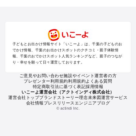
千葉のエリアからプール子ども連れのお出かけスポット
を探す
舞浜・幕張・船橋・浦安のプールお出かけ
柏・松戸・野田・取手のプールお出かけ
木更津・君津・富津・袖ヶ浦のプールお出かけ
成田・印西・酒々井のプールお出かけ
館山・南房総のプールお出かけ
子どもとお出かけ情報サイト「いこーよ」は、千葉の子どものお
九十九里・銚子のプールお出かけ
でかけ情報、千葉のお出かけスポットのクチコミ・親子体験情
千葉市・市原のプールお出かけ
報、千葉のおでかけスポット人気ランキングなど、親子のつなが
鴨川・勝浦・御宿のプールお出かけ
り・幸せを願って日々運営しております。
佐倉・四街道・八街のプールお出かけ
ご意見やお問い合わせ
施設やイベント運営者の方
プレゼンター利用規約
利用規約
よくある質問
千葉の定番お出かけスポット
特定商取引法に基づく表記
採用情報
千葉の遊園地
いこーよ運営会社（アクトインディ株式会社）
運営会社トップ
ブランドストーリー
理念
未来図
運営サービス
千葉の動物園
会社情報
プレスリリース
エンジニアブログ
千葉のバーベキュー
© actindi Inc.
千葉の釣り
千葉の牧場
千葉のプール
千葉のアスレチック