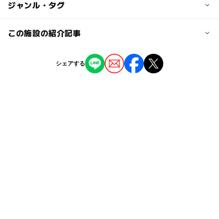
◯
ー
駐車場あり
ジャンル・タグ
駅から近い
ベビーベッド 1泊1,080円（税込み）
または東関東自動車道の湾岸市川出口から約20分
お電話、もしくはご予約の際に「お問い合わせ」欄へご入
・電車の場合
力ください。
ー
ー
授乳室あり
託児所
ジャンル
この施設の紹介記事
新浦安駅から路線バスに「南口バスターミナル バス停
※どちらも数に限りがあるため、詳細は公式サイトよりご
D」より乗車、約10分
ホテル・旅館
確認ください。
◯
ー
雨でもOK
ベビーカーOK
または舞浜駅から徒歩7分の「東京ディズニーランド無料
【2026夏休み・関東】子供が喜ぶリラック
シェアする
シャトルバス乗り場」から無料シャトルバスで約30分
マ、すみっコビュッフェ＆アフヌン7選
タグ
大人の料金
ー
◯
食事持込OK
レストラン
2026年7月15日
2ベッドルームのご予算 約11,000円から
キッズスペースあり
雨の日でもOK
雨の日おでかけ
近くの駅
たこ焼き・焼きそば・冷やしうどんも！縁日
期間限定サービスや割引プランなどがありますので、詳細
◯
ー
売店
オムツ交換台
新浦安駅
テーマの朝食ビュッフェが浦安市のホテルで
キッズスペース
小学生以下添い寝無料
は公式サイトよりご確認ください。
2026年5月27日
雨でも楽しめる
小学生以下無料
雨でも遊べる
市川塩浜駅
添い寝無料
GW(ゴールデンウィーク)2027
舞浜駅
チョコレートファウンテン
駐車場詳細
駐車可能台数 161台（先着順、予約不可）
ご宿泊のお客様 1泊1台1,500円（税込）