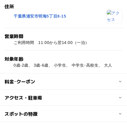
住所
千葉県浦安市明海5丁目8-15
営業時間
ご利用時間 11:00から翌14:00（一泊）
対象年齢
0歳-2歳、 3歳-6歳、 小学生、 中学生･高校生、 大人
料金･クーポン
子供の料金
アクセス・駐車場
キッズステイ（添い寝） 小学生以下は2名様まで無料
お子さま用スリッパ、お子さま用便座、ベッドガード、お
交通アクセス
スポットの特徴
ねしょパッドなどの貸し出しあり。
・自動車の場合
首都高速湾岸線の浦安出口から約15分