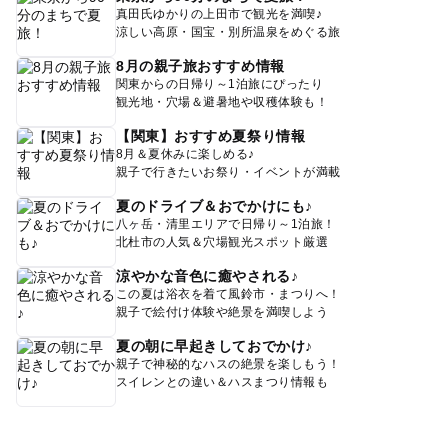
真田氏ゆかりの上田市で観光を満喫♪
涼しい高原・国宝・別所温泉をめぐる旅
8月の親子旅おすすめ情報
関東からの日帰り～1泊旅にぴったり
観光地・穴場＆避暑地や収穫体験も！
【関東】おすすめ夏祭り情報
8月＆夏休みに楽しめる♪
親子で行きたいお祭り・イベントが満載
夏のドライブ＆おでかけにも♪
八ヶ岳・清里エリアで日帰り～1泊旅！
北杜市の人気＆穴場観光スポット厳選
涼やかな音色に癒やされる♪
この夏は浴衣を着て風鈴市・まつりへ！
親子で絵付け体験や絶景を満喫しよう
夏の朝に早起きしておでかけ♪
親子で神秘的なハスの絶景を楽しもう！
スイレンとの違い＆ハスまつり情報も