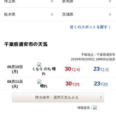
埼玉県
群馬県
栃木県
茨城県
近くのスポットを探す
千葉県浦安市の天気
予報地点：千葉県浦安市
2026年08月09日 18時00分発表
08月10日
30
23
くもり のち 晴
℃
[-4]
℃
[-2]
(月)
れ
08月11日
30
23
℃
[0]
℃
[0]
晴れ
(火)
降水確率・週間天気をみる
情報提供：