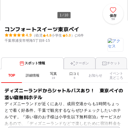
1 / 10
保存
59
コンフォートスイーツ東京ベイ
4.9
（幼児
4.8
小学生
5.0
）
6
件
千葉県浦安市明海5丁目8-15
スポット情報
クーポン
チケット
イベント
写真
口コミ
TOP
詳細情報
お知らせ
見どころ
19
6
ディズニーランドからシャトルバスあり！ 東京ベイの
添い寝無料ホテル
ディズニーランドが近くにあり、成田空港からも1時間ちょっ
とで着く好条件。千葉で観光するならぜひチェックしたいホテ
ルです。『添い寝のお子様は小学生以下無料宿泊』サービスが
あるので、「ディズニーランドなどで楽しむために宿泊料金を