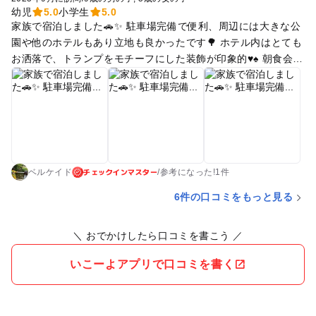
幼児
5.0
小学生
5.0
家族で宿泊しました🚗✨ 駐車場完備で便利、周辺には大きな公
園や他のホテルもあり立地も良かったです🌳 ホテル内はとても
お洒落で、トランプをモチーフにした装飾が印象的♥️♠️ 朝食会場
の案内もトランプ柄で飾られており、非日常感を味わえました
🍽️ そして一番驚いたのは、お部屋の壁にパズル仕掛けがあり、
開けてみるとカードが隠されていたこと🃏✨ 子どもたちも大喜
びで、遊び心いっぱいの工夫にホスピタリティを感じました💖
家族旅行にもぴったりで、思い出に残る素敵なホテルでした🌟
チェックインマスター
ベルケイド
/
参考に
なった!
1件
6件の口コミをもっと見る
＼ おでかけしたら口コミを書こう ／
いこーよアプリで口コミを書く