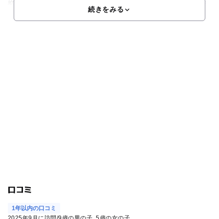
抑えたい」というご家族にもうってつけ。バスルームは全室洗
続きをみる
口コミ
1年以内の口コミ
2025年9月に訪問
/
9歳の男の子
5歳の女の子