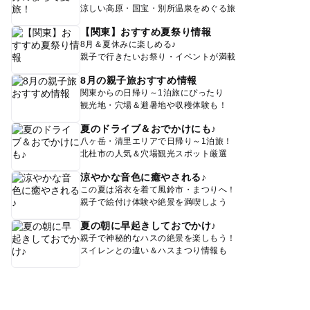
涼しい高原・国宝・別所温泉をめぐる旅
【関東】おすすめ夏祭り情報
8月＆夏休みに楽しめる♪
親子で行きたいお祭り・イベントが満載
8月の親子旅おすすめ情報
関東からの日帰り～1泊旅にぴったり
観光地・穴場＆避暑地や収穫体験も！
夏のドライブ＆おでかけにも♪
八ヶ岳・清里エリアで日帰り～1泊旅！
北杜市の人気＆穴場観光スポット厳選
涼やかな音色に癒やされる♪
この夏は浴衣を着て風鈴市・まつりへ！
親子で絵付け体験や絶景を満喫しよう
夏の朝に早起きしておでかけ♪
親子で神秘的なハスの絶景を楽しもう！
スイレンとの違い＆ハスまつり情報も