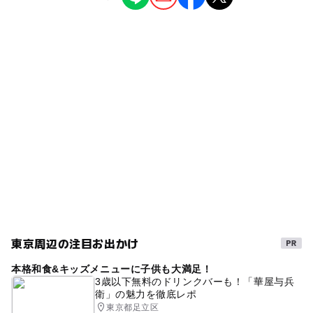
スポーツ施設
公園・総合公園
ー
◯
雨でもOK
ベビーカーOK
東陽町駅
タグ
◯
ー
食事持込OK
レストラン
潮見駅
ボルダリング
クライミング
春休み2027
ー
ー
売店
オムツ交換台
夏休み2026
無料施設
冬休み2025-2026
東京周辺の注目お出かけ
本格和食&キッズメニューに子供も大満足！
3歳以下無料のドリンクバーも！「華屋与兵
衛」の魅力を徹底レポ
東京都足立区