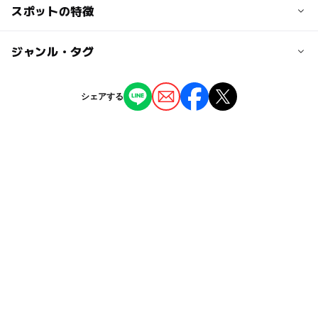
交通アクセス
スポットの特徴
大人の料金
釧網本線 磯分内駅より徒歩8分
310円
ー
ー
駐車場あり
ジャンル・タグ
駅から近い
近くの駅
磯分内駅
ー
ー
授乳室あり
託児所
ジャンル
シェアする
プール
◯
ー
雨でもOK
ベビーカーOK
タグ
ー
ー
食事持込OK
レストラン
雨でも遊べる
雨でも楽しめる
水遊び2026
ー
ー
売店
オムツ交換台
幼児プール
GW(ゴールデンウィーク)2027
夏休み2026
雨の日でもOK
雨の日おでかけ
屋内プール
子ども料金500円以下
公営(市民・区民・府民)プール