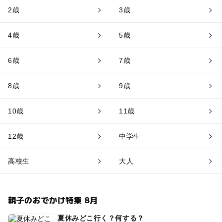
2歳
3歳
4歳
5歳
6歳
7歳
8歳
9歳
10歳
11歳
12歳
中学生
高校生
大人
親子のおでかけ特集 8月
夏休みどこ行く？何する？