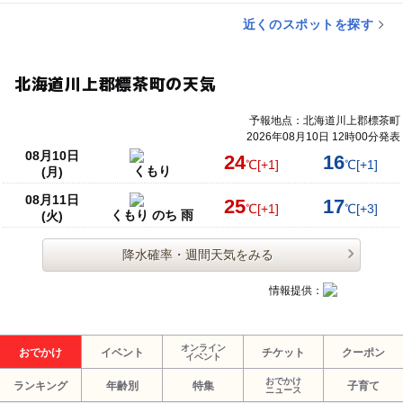
近くのスポットを探す
北海道川上郡標茶町の天気
予報地点：北海道川上郡標茶町
2026年08月10日 12時00分発表
08月10日
24
16
℃
[+1]
℃
[+1]
くもり
(月)
08月11日
25
17
℃
[+1]
℃
[+3]
くもり のち 雨
(火)
降水確率・週間天気をみる
情報提供：
オンライン
おでかけ
イベント
チケット
クーポン
イベント
おでかけ
ランキング
年齢別
特集
子育て
ニュース