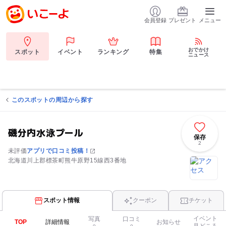
会員登録
プレゼント
メニュー
おでかけ
スポット
イベント
ランキング
特集
ニュース
このスポットの周辺から探す
磯分内水泳プール
保存
2
未評価
アプリで口コミ投稿！
北海道川上郡標茶町熊牛原野15線西3番地
スポット情報
クーポン
チケット
イベント
写真
口コミ
TOP
詳細情報
お知らせ
見どころ