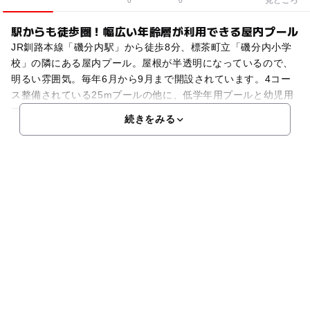
0
0
駅からも徒歩圏！幅広い年齢層が利用できる屋内プール
JR釧路本線「磯分内駅」から徒歩8分、標茶町立「磯分内小学
校」の隣にある屋内プール。屋根が半透明になっているので、
明るい雰囲気。毎年6月から9月まで開設されています。4コー
ス整備されている25mプールの他に、低学年用プールと幼児用
プールもあるので、幅広い年齢層の人々が水に親しめま
続きをみる