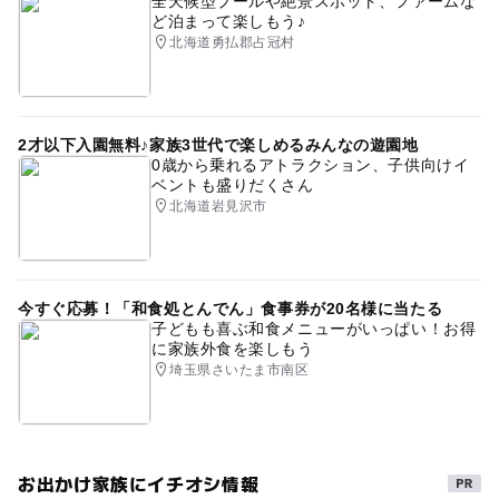
全天候型プールや絶景スポット、ファームな
ど泊まって楽しもう♪
北海道勇払郡占冠村
2才以下入園無料♪家族3世代で楽しめるみんなの遊園地
0歳から乗れるアトラクション、子供向けイ
ベントも盛りだくさん
北海道岩見沢市
今すぐ応募！「和食処とんでん」食事券が20名様に当たる
子どもも喜ぶ和食メニューがいっぱい！お得
に家族外食を楽しもう
埼玉県さいたま市南区
お出かけ家族にイチオシ情報