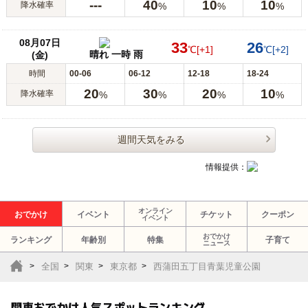
---
40
10
10
降水確率
%
%
%
08月07日
33
26
℃
[+1]
℃
[+2]
晴れ 一時 雨
(金)
時間
00-06
06-12
12-18
18-24
20
30
20
10
降水確率
%
%
%
%
週間天気をみる
情報提供：
オンライン
おでかけ
イベント
チケット
クーポン
イベント
おでかけ
ランキング
年齢別
特集
子育て
ニュース
全国
関東
東京都
西蒲田五丁目青葉児童公園
関東おでかけ人気スポットランキング