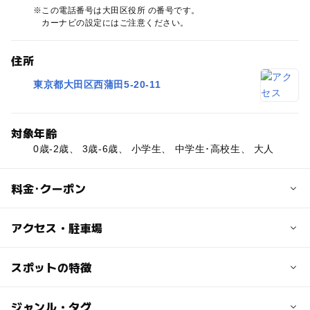
この電話番号は大田区役所 の番号です。
カーナビの設定にはご注意ください。
住所
東京都大田区西蒲田5-20-11
対象年齢
0歳-2歳、 3歳-6歳、 小学生、 中学生･高校生、 大人
料金･クーポン
子供の料金
アクセス・駐車場
無料
交通アクセス
スポットの特徴
大人の料金
蒲田駅より徒歩6分
無料
ー
ー
駐車場あり
ジャンル・タグ
駅から近い