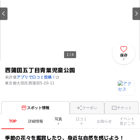
1 / 4
保存
2
西蒲田五丁目青葉児童公園
未評価
アプリで口コミ投稿！
東京都大田区西蒲田5-20-11
スポット情報
クーポン
チケット
イベント
写真
口コミ
TOP
詳細情報
お知らせ
見どころ
4
0
季節の花々を鑑賞したり、身近な自然を感じよう！