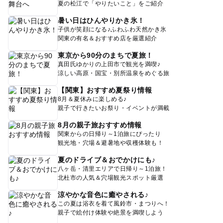
夏の松江で「やりたいこと」をご紹介
暑い日はひんやりかき氷！
子供が笑顔になる♪ふわふわ天然かき氷
関東の有名＆おすすめ店を厳選紹介
東京から90分のまちで夏旅！
真田氏ゆかりの上田市で観光を満喫♪
涼しい高原・国宝・別所温泉をめぐる旅
【関東】おすすめ夏祭り情報
8月＆夏休みに楽しめる♪
親子で行きたいお祭り・イベントが満載
8月の親子旅おすすめ情報
関東からの日帰り～1泊旅にぴったり
観光地・穴場＆避暑地や収穫体験も！
夏のドライブ＆おでかけにも♪
八ヶ岳・清里エリアで日帰り～1泊旅！
北杜市の人気＆穴場観光スポット厳選
涼やかな音色に癒やされる♪
この夏は浴衣を着て風鈴市・まつりへ！
親子で絵付け体験や絶景を満喫しよう