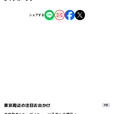
近くの駅
蒲田駅
ー
ー
授乳室あり
託児所
ジャンル
シェアする
公園・総合公園
ー
◯
雨でもOK
ベビーカーOK
タグ
◯
ー
食事持込OK
レストラン
夏休み2026
アジサイ
無料施設
ツツジ
花壇
ー
ー
売店
オムツ交換台
冬休み2025-2026
春休み2027
スプリング遊具
東京周辺の注目お出かけ