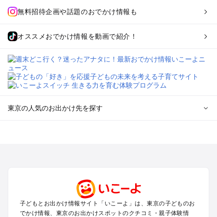
無料招待企画や話題のおでかけ情報も
オススメおでかけ情報を動画で紹介！
東京の人気のお出かけ先を探す
東京のエリアからプール子ども連れのお出かけスポット
を探す
立川・国分寺・八王子・昭島・多摩のプールお出かけ
お台場・品川・新橋・汐留・豊洲のプールお出かけ
上野・浅草・錦糸町・両国のプールお出かけ
町田・相模原・愛川・上野原のプールお出かけ
渋谷・原宿・恵比寿・中目黒・自由が丘のプールお出かけ
子どもとお出かけ情報サイト「いこーよ」は、東京の子どものお
池袋・赤羽・王子・巣鴨・目白・石神井のプールお出かけ
でかけ情報、東京のお出かけスポットのクチコミ・親子体験情