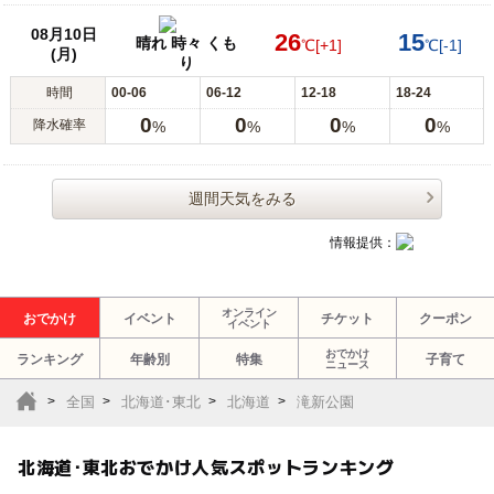
08月10日
26
15
晴れ 時々 くも
℃
[+1]
℃
[-1]
(月)
り
時間
00-06
06-12
12-18
18-24
0
0
0
0
降水確率
%
%
%
%
週間天気をみる
情報提供：
オンライン
おでかけ
イベント
チケット
クーポン
イベント
おでかけ
ランキング
年齢別
特集
子育て
ニュース
全国
北海道･東北
北海道
滝新公園
北海道･東北おでかけ人気スポットランキング