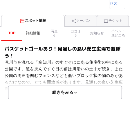
スポット情報
クーポン
チケット
イベント
写真
口コミ
TOP
詳細情報
お知らせ
見どころ
0
0
バスケットゴールあり！見通しの良い芝生広場で遊ぼ
う！
滝川市を流れる「空知川」のすぐそばにある住宅街の中にある
公園です。道を挟んですぐ目の前は川沿いの土手が続き、また
公園の周囲を囲むフェンスなども低いブロック状の物のみがあ
るだけなので、とても開放感があります。見通しの良い芝生広
場があり、鬼ごっこなどにも最適。冬のシーズンにはここで雪
続きをみる