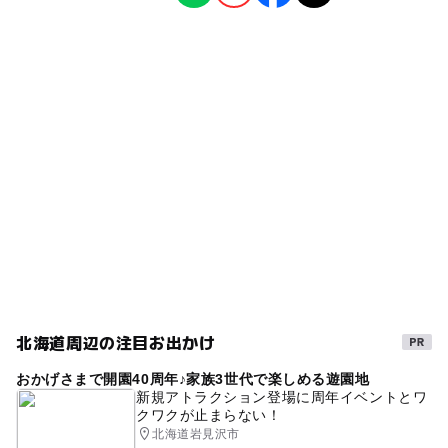
公園・総合公園
スポーツ施設
ー
◯
雨でもOK
ベビーカーOK
タグ
◯
ー
食事持込OK
レストラン
春休み2027
冬のお出かけ
ベンチあり
複合遊具
ー
ー
売店
オムツ交換台
バスケットボール
バスケットゴール
無料施設
コンビネーション遊具
芝生広場
芝生
雪遊び2025-2026
冬休み2025-2026
夏休み2026
北海道周辺の注目お出かけ
おかげさまで開園40周年♪家族3世代で楽しめる遊園地
新規アトラクション登場に周年イベントとワ
クワクが止まらない！
北海道岩見沢市