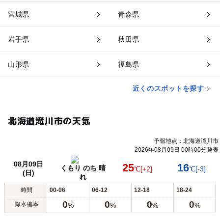
宮城県
青森県
岩手県
秋田県
山形県
福島県
近くのスポットを探す
北海道滝川市の天気
予報地点：北海道滝川市
2026年08月09日 00時00分発表
08月09日
25
16
くもり のち 晴
℃
[+2]
℃
[-3]
(日)
れ
時間
00-06
06-12
12-18
18-24
0
0
0
0
降水確率
%
%
%
%