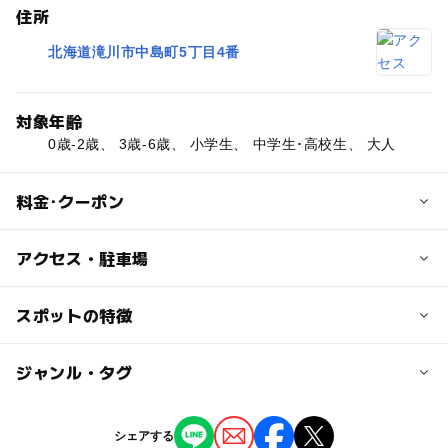
住所
北海道滝川市中島町5丁目4番
対象年齢
0歳-2歳、 3歳-6歳、 小学生、 中学生･高校生、 大人
料金･クーポン
子供の料金
アクセス・駐車場
無料
交通アクセス
スポットの特徴
大人の料金
JR滝川駅より徒歩22分
無料
ー
ー
駐車場あり
ジャンル・タグ
駅から近い
近くの駅
滝川駅
ー
ー
授乳室あり
託児所
ジャンル
シェアする