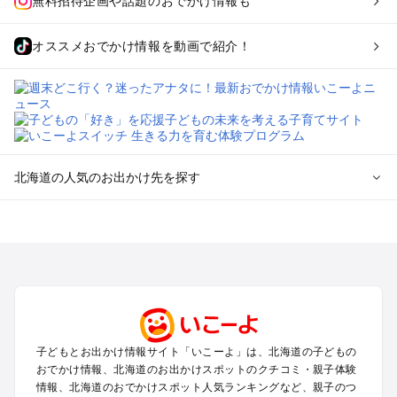
無料招待企画や話題のおでかけ情報も
オススメおでかけ情報を動画で紹介！
北海道の人気のお出かけ先を探す
北海道のエリアからプール子ども連れのお出かけスポッ
トを探す
札幌（大通公園・すすきの）周辺のプールお出かけ
旭川・美瑛・層雲峡のプールお出かけ
登別・洞爺湖・苫小牧・室蘭のプールお出かけ
函館・湯の川温泉・大沼・松前のプールお出かけ
帯広・十勝・サホロ・狩勝高原のプールお出かけ
子どもとお出かけ情報サイト「いこーよ」は、北海道の子どもの
千歳・石狩・空知・美唄のプールお出かけ
おでかけ情報、北海道のお出かけスポットのクチコミ・親子体験
小樽・積丹・キロロのプールお出かけ
情報、北海道のおでかけスポット人気ランキングなど、親子のつ