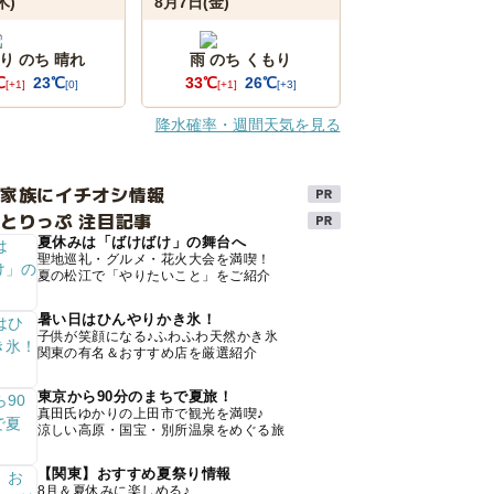
木)
8月7日(金)
り のち 晴れ
雨 のち くもり
℃
23℃
33℃
26℃
[+1]
[0]
[+1]
[+3]
降水確率・週間天気を見る
け家族にイチオシ情報
とりっぷ 注目記事
夏休みは「ばけばけ」の舞台へ
聖地巡礼・グルメ・花火大会を満喫！
夏の松江で「やりたいこと」をご紹介
暑い日はひんやりかき氷！
子供が笑顔になる♪ふわふわ天然かき氷
関東の有名＆おすすめ店を厳選紹介
東京から90分のまちで夏旅！
真田氏ゆかりの上田市で観光を満喫♪
涼しい高原・国宝・別所温泉をめぐる旅
【関東】おすすめ夏祭り情報
8月＆夏休みに楽しめる♪