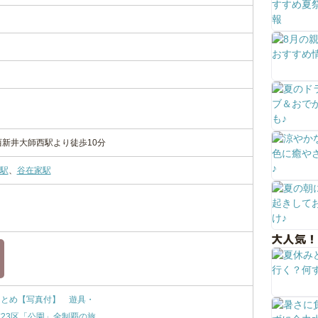
西新井大師西駅より徒歩10分
駅
、
谷在家駅
大人気！
まとめ【写真付】 遊具・
23区「公園」全制覇の旅