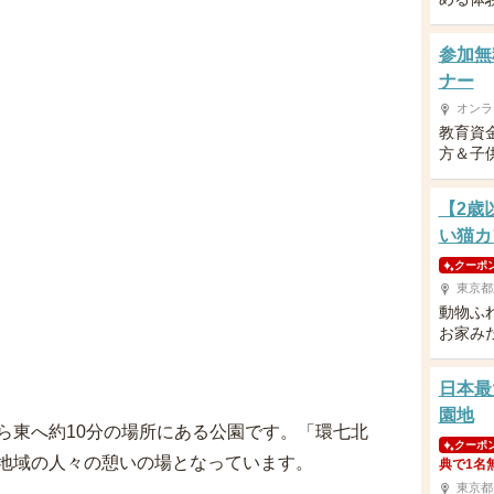
参加無
ナー
オンラ
教育資
方＆子供
【2歳
い猫カ
クーポ
東京都
動物ふ
お家み
日本最
園地
ら東へ約10分の場所にある公園です。「環七北
クーポ
地域の人々の憩いの場となっています。
典で1名
東京都