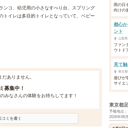
雨の日
ランコ、幼児用の小さなすべり台、スプリング
向けの
のトイレは多目的トイレとなっていて、ベビー
都心か
ント
山梨県
ファン
ウトド
見て触
東京都
まだありません。
遊びが
サイエ
ミ募集中！
のみなさんの体験をお待ちしてます！
東京都
予報地点：
2026年08
口コミを書く