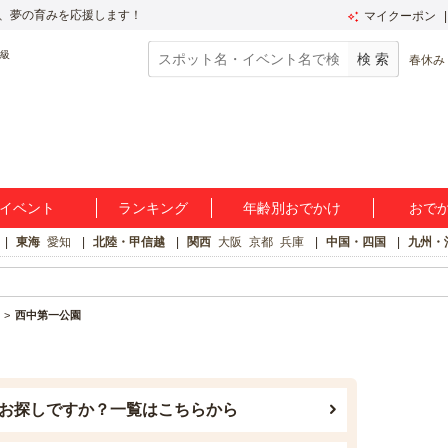
、夢の育みを応援します！
マイクーポン
春休み
イベント
ランキング
年齢別おでかけ
おで
東海
愛知
北陸・甲信越
関西
大阪
京都
兵庫
中国・四国
九州・
西中第一公園
お探しですか？一覧はこちらから