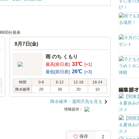
06時00分発表
8月7日(金)
雨 のち くもり
33℃
最高[前日差]
[+1]
26℃
最低[前日差]
[+3]
時間
0-6
6-12
12-18
18-24
編集部
降水確率
20
30
20
10
降水確率・週間天気を見る
情報提供：
保存
2