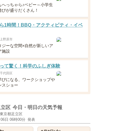
もへっちゃら♪ベビー～小学生
遊びが盛りだくさん！
ら1時間！BBQ・アクティビティ・イベ
上野原市
タジーな空間×自然が新しいア
ア施設
って驚く！科学のふしぎ体験
千代田区
学びになる、ワークショップや
ンスショー
足立区
今日・明日の天気予報
東京都足立区
月06日 06時00分
発表