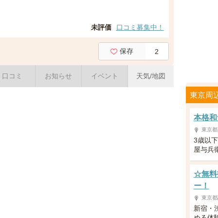
未評価
口コミ募集中！
保存
2
口コミ
お知らせ
イベント
天気/地図
東京周
本格和
東京都
3歳以
屋与兵
☆無料
ー！
東京都
新宿・
める体