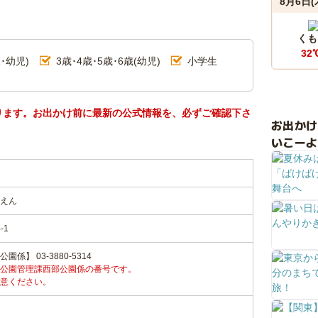
8月6日(
くも
32
･幼児)
3歳･4歳･5歳･6歳(幼児)
小学生
ります。お出かけ前に最新の公式情報を、必ずご確認下さ
お出か
いこーよ
えん
-1
】 03-3880-5314
公園管理課西部公園係の番号です。
意ください。