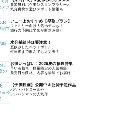
参加無料ポケモンスタンプラリー♪
気分爽快水遊びスポット情報も！
いこーよおすすめ【早割プラン】
ファミリー向け人気ホテルも！
旅行の予約は早めが断然お得♪
水分補給時は要注意！
直飲みしたペットボトル、
何日後まで飲んでも大丈夫？
お得いっぱい！2026夏の福袋特集
早い者勝ち！数量限定の人気福袋
発売日や価格、内容を最速でお届け
【子供映画】公開中＆公開予定作品
パウ・パトロールや
アンパンマンの人気作