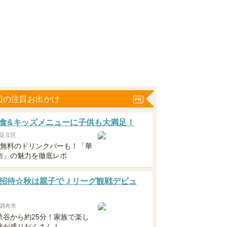
辺の注目お出かけ
食&キッズメニューに子供も大満足！
足立区
下無料のドリンクバーも！「華
衛」の魅力を徹底レポ
招待☆秋は親子でＪリーグ観戦デビュ
調布市
渋谷から約25分！家族で楽し
験が盛りだくさん！