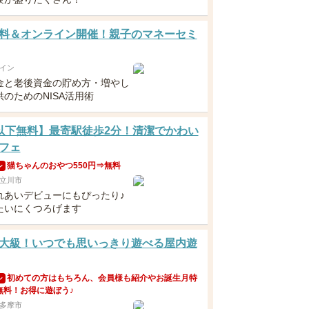
料＆オンライン開催！親子のマネーセミ
イン
金と老後資金の貯め方・増やし
のためのNISA活用術
以下無料】最寄駅徒歩2分！清潔でかわい
フェ
猫ちゃんのおやつ550円⇒無料
ン
立川市
れあいデビューにもぴったり♪
たいにくつろげます
大級！いつでも思いっきり遊べる屋内遊
初めての方はもちろん、会員様も紹介やお誕生月特
ン
無料！お得に遊ぼう♪
多摩市