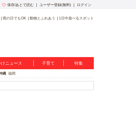
保存/あとで読む
ユーザー登録(無料)
ログイン
雨の日でもOK
動物とふれあう
1日中遊べるスポット
かけニュース
子育て
特集
沖縄
福岡