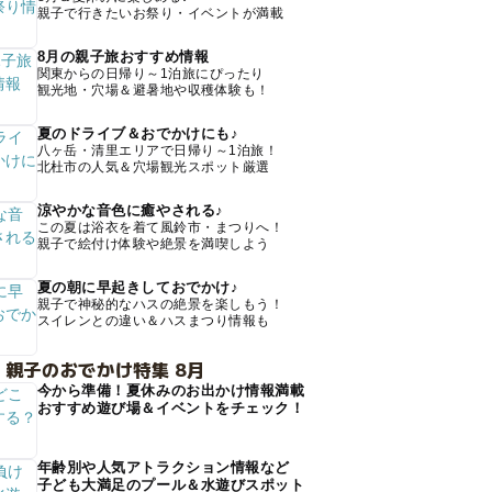
親子で行きたいお祭り・イベントが満載
8月の親子旅おすすめ情報
関東からの日帰り～1泊旅にぴったり
観光地・穴場＆避暑地や収穫体験も！
夏のドライブ＆おでかけにも♪
八ヶ岳・清里エリアで日帰り～1泊旅！
北杜市の人気＆穴場観光スポット厳選
涼やかな音色に癒やされる♪
この夏は浴衣を着て風鈴市・まつりへ！
親子で絵付け体験や絶景を満喫しよう
夏の朝に早起きしておでかけ♪
親子で神秘的なハスの絶景を楽しもう！
スイレンとの違い＆ハスまつり情報も
 親子のおでかけ特集 8月
今から準備！夏休みのお出かけ情報満載
おすすめ遊び場＆イベントをチェック！
年齢別や人気アトラクション情報など
子ども大満足のプール＆水遊びスポット