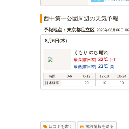
西中第一公園周辺の天気予報
予報地点：東京都足立区
2026年08月06日 
8月6日(木)
くもり のち 晴れ
32℃
最高[前日差]
[+1]
23℃
最低[前日差]
[0]
時間
0-6
6-12
12-18
18-24
降水確率
---
20
10
10
口コミを書く
施設情報を送る