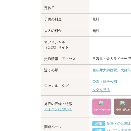
定休日
子供の料金
無料
大人の料金
無料
オフィシャル
（公式）サイト
交通情報・アクセス
日暮里・舎人ライナー 
近くの駅
西新井大師西駅
、
大師前
公園・総合公園
ジャンル・タグ
タグを見る
施設の設備・特徴
アイコンについて
ベビーカーOK
食事持込OK
足立区の公園
記事
関連ページ
パパ芸人の東京
記事