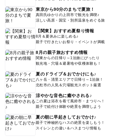
東京から90分のまちで夏旅！
真田氏ゆかりの上田市で観光を満喫♪
涼しい高原・国宝・別所温泉をめぐる旅
【関東】おすすめ夏祭り情報
8月＆夏休みに楽しめる♪
親子で行きたいお祭り・イベントが満載
8月の親子旅おすすめ情報
関東からの日帰り～1泊旅にぴったり
観光地・穴場＆避暑地や収穫体験も！
夏のドライブ＆おでかけにも♪
八ヶ岳・清里エリアで日帰り～1泊旅！
北杜市の人気＆穴場観光スポット厳選
涼やかな音色に癒やされる♪
この夏は浴衣を着て風鈴市・まつりへ！
親子で絵付け体験や絶景を満喫しよう
夏の朝に早起きしておでかけ♪
親子で神秘的なハスの絶景を楽しもう！
スイレンとの違い＆ハスまつり情報も