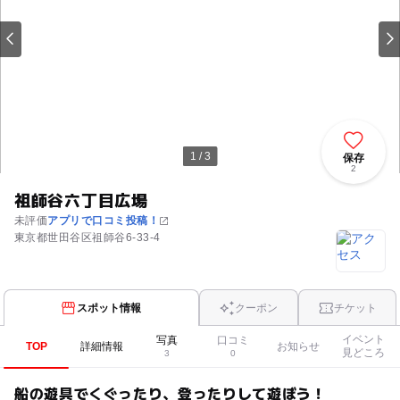
1 / 3
保存
2
祖師谷六丁目広場
未評価
アプリで口コミ投稿！
東京都世田谷区祖師谷6-33-4
スポット情報
クーポン
チケット
イベント
写真
口コミ
TOP
詳細情報
お知らせ
見どころ
3
0
船の遊具でくぐったり、登ったりして遊ぼう！