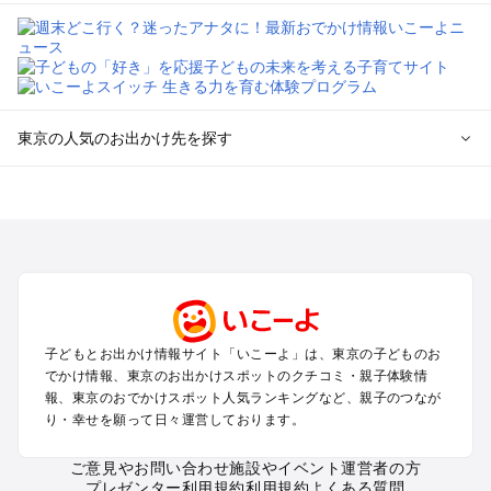
東京の人気のお出かけ先を探す
東京のエリアからプール子ども連れのお出かけスポット
を探す
立川・国分寺・八王子・昭島・多摩のプールお出かけ
お台場・品川・新橋・汐留・豊洲のプールお出かけ
上野・浅草・錦糸町・両国のプールお出かけ
町田・相模原・愛川・上野原のプールお出かけ
渋谷・原宿・恵比寿・中目黒・自由が丘のプールお出かけ
子どもとお出かけ情報サイト「いこーよ」は、東京の子どものお
池袋・赤羽・王子・巣鴨・目白・石神井のプールお出かけ
でかけ情報、東京のお出かけスポットのクチコミ・親子体験情
新宿・高田馬場・代々木・千駄ヶ谷のプールお出かけ
報、東京のおでかけスポット人気ランキングなど、親子のつなが
銀座・丸の内・日本橋・有楽町・築地・月島のプールお出かけ
り・幸せを願って日々運営しております。
吉祥寺・三鷹・中野・高円寺・荻窪・阿佐谷のプールお出かけ
小金井・小平・西東京・東村山・東久留米のプールお出かけ
ご意見やお問い合わせ
施設やイベント運営者の方
プレゼンター利用規約
利用規約
よくある質問