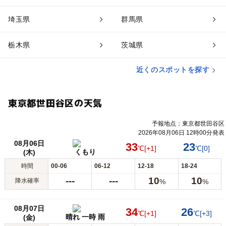
埼玉県
群馬県
栃木県
茨城県
近くのスポットを探す
東京都世田谷区の天気
予報地点：東京都世田谷区
2026年08月06日 12時00分発表
08月06日
33
23
℃
[+1]
℃
[0]
くもり
(木)
時間
00-06
06-12
12-18
18-24
---
---
10
10
降水確率
%
%
08月07日
34
26
℃
[+1]
℃
[+3]
晴れ 一時 雨
(金)