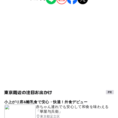
公園・総合公園
ー
◯
雨でもOK
ベビーカーOK
芦花公園駅
タグ
◯
ー
食事持込OK
レストラン
祖師ヶ谷大蔵駅
水道あり
砂場
冬休み2025-2026
花壇
ー
ー
売店
オムツ交換台
駐車場詳細
ベンチあり
春休み2027
船の遊具
夏休み2026
駐車場はありません。近隣のコインパーキングをご利用く
無料施設
ボール遊び
ださい。
東京周辺の注目お出かけ
小上がり席&離乳食で安心・快適！外食デビュー
赤ちゃん連れでも安心して和食を味わえる
「華屋与兵衛」
東京都足立区