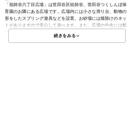
「祖師谷六丁目広場」は世田谷区祖師谷、世田谷つくしんぼ保
育園のお隣にある広場です。広場内には小さな滑り台、動物の
形をしたスプリング遊具などを設置。お砂場には猫除けのネッ
トがありますので安心して遊べます。また、広場の中央には船
の形をした遊具があり、くぐる、登るなど様々な遊びが楽しめ
続きをみる