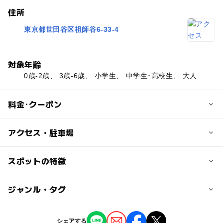
住所
東京都世田谷区祖師谷6-33-4
対象年齢
0歳-2歳、 3歳-6歳、 小学生、 中学生･高校生、 大人
料金･クーポン
子供の料金
アクセス・駐車場
無料
交通アクセス
スポットの特徴
大人の料金
小田急バス「榎下バス停」から徒歩約2分
無料
ー
ー
駐車場あり
ジャンル・タグ
駅から近い
近くの駅
千歳烏山駅
ー
ー
授乳室あり
託児所
ジャンル
シェアする