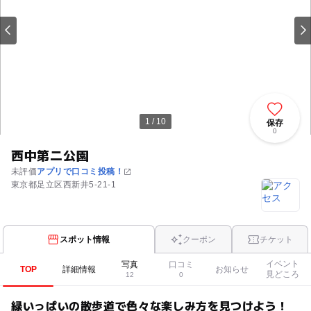
1 / 10
保存
0
西中第二公園
未評価
アプリで口コミ投稿！
東京都足立区西新井5-21-1
スポット情報
クーポン
チケット
イベント
写真
口コミ
TOP
詳細情報
お知らせ
見どころ
12
0
緑いっぱいの散歩道で色々な楽しみ方を見つけよう！