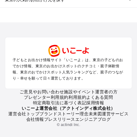
東京のエリアからプール子ども連れのお出かけスポット
を探す
立川・国分寺・八王子・昭島・多摩のプールお出かけ
お台場・品川・新橋・汐留・豊洲のプールお出かけ
上野・浅草・錦糸町・両国のプールお出かけ
町田・相模原・愛川・上野原のプールお出かけ
渋谷・原宿・恵比寿・中目黒・自由が丘のプールお出かけ
子どもとお出かけ情報サイト「いこーよ」は、東京の子どものお
池袋・赤羽・王子・巣鴨・目白・石神井のプールお出かけ
でかけ情報、東京のお出かけスポットのクチコミ・親子体験情
新宿・高田馬場・代々木・千駄ヶ谷のプールお出かけ
報、東京のおでかけスポット人気ランキングなど、親子のつなが
銀座・丸の内・日本橋・有楽町・築地・月島のプールお出かけ
り・幸せを願って日々運営しております。
吉祥寺・三鷹・中野・高円寺・荻窪・阿佐谷のプールお出かけ
小金井・小平・西東京・東村山・東久留米のプールお出かけ
ご意見やお問い合わせ
施設やイベント運営者の方
プレゼンター利用規約
利用規約
よくある質問
府中・調布・狛江のプールお出かけ
特定商取引法に基づく表記
採用情報
青梅・奥多摩のプールお出かけ
いこーよ運営会社（アクトインディ株式会社）
蒲田・大森・羽田周辺のプールお出かけ
運営会社トップ
ブランドストーリー
理念
未来図
運営サービス
会社情報
プレスリリース
エンジニアブログ
葛西・新木場・亀戸・亀有・柴又のプールお出かけ
© actindi Inc.
北千住・日暮里・荒川のプールお出かけ
二子玉川・三軒茶屋・駒沢・世田谷のプールお出かけ