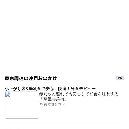
タグ
◯
ー
食事持込OK
レストラン
大師前駅
ベンチあり
ブランコ
冬休み2025-2026
ー
ー
売店
オムツ交換台
夏休み2026
ジョギング
無料施設
花壇
すべり台
春休み2027
ボール遊び
東京周辺の注目お出かけ
小上がり席&離乳食で安心・快適！外食デビュー
赤ちゃん連れでも安心して和食を味わえる
「華屋与兵衛」
東京都足立区