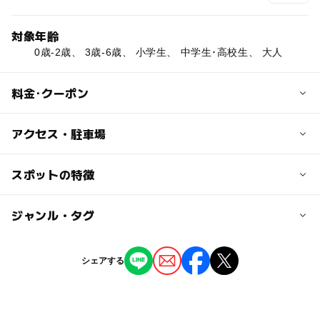
対象年齢
0歳-2歳、 3歳-6歳、 小学生、 中学生･高校生、 大人
料金･クーポン
子供の料金
アクセス・駐車場
無料
交通アクセス
スポットの特徴
大人の料金
日暮里・舎人ライナー 西新井大師西駅より徒歩11分
無料
ー
ー
駐車場あり
ジャンル・タグ
駅から近い
近くの駅
西新井大師西駅
ー
ー
授乳室あり
託児所
ジャンル
シェアする
公園・総合公園
ー
◯
雨でもOK
ベビーカーOK
谷在家駅