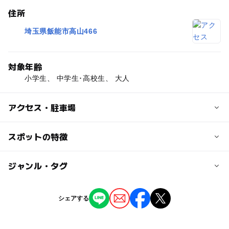
住所
埼玉県飯能市高山466
対象年齢
小学生、 中学生･高校生、 大人
アクセス・駐車場
交通アクセス
スポットの特徴
マップの場所は大滝です。
ー
ー
駐車場あり
ジャンル・タグ
駅から近い
近くの駅
西吾野駅
ー
ー
授乳室あり
託児所
ジャンル
シェアする
自然景観
ー
ー
雨でもOK
ベビーカーOK
正丸駅