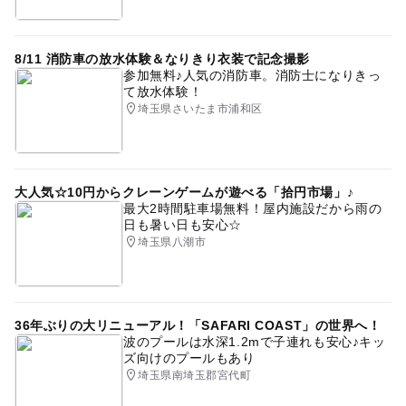
8/11 消防車の放水体験＆なりきり衣装で記念撮影
参加無料♪人気の消防車。消防士になりきっ
て放水体験！
埼玉県さいたま市浦和区
大人気☆10円からクレーンゲームが遊べる「拾円市場」♪
最大2時間駐車場無料！屋内施設だから雨の
日も暑い日も安心☆
埼玉県八潮市
36年ぶりの大リニューアル！「SAFARI COAST」の世界へ！
波のプールは水深1.2mで子連れも安心♪キッ
ズ向けのプールもあり
埼玉県南埼玉郡宮代町