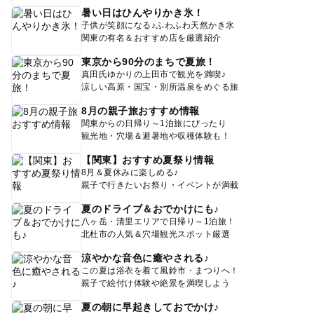
暑い日はひんやりかき氷！
子供が笑顔になる♪ふわふわ天然かき氷
関東の有名＆おすすめ店を厳選紹介
東京から90分のまちで夏旅！
真田氏ゆかりの上田市で観光を満喫♪
涼しい高原・国宝・別所温泉をめぐる旅
8月の親子旅おすすめ情報
関東からの日帰り～1泊旅にぴったり
観光地・穴場＆避暑地や収穫体験も！
【関東】おすすめ夏祭り情報
8月＆夏休みに楽しめる♪
親子で行きたいお祭り・イベントが満載
夏のドライブ＆おでかけにも♪
八ヶ岳・清里エリアで日帰り～1泊旅！
北杜市の人気＆穴場観光スポット厳選
涼やかな音色に癒やされる♪
この夏は浴衣を着て風鈴市・まつりへ！
親子で絵付け体験や絶景を満喫しよう
夏の朝に早起きしておでかけ♪