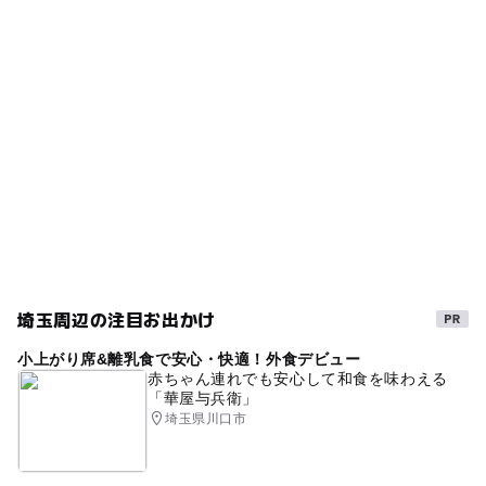
タグ
ー
ー
食事持込OK
レストラン
吾野駅
無料施設
GW(ゴールデンウィーク)2027
滝
ー
ー
売店
オムツ交換台
春休み2027
夏休み2026
景色
ハイキング
埼玉周辺の注目お出かけ
小上がり席&離乳食で安心・快適！外食デビュー
赤ちゃん連れでも安心して和食を味わえる
「華屋与兵衛」
埼玉県川口市