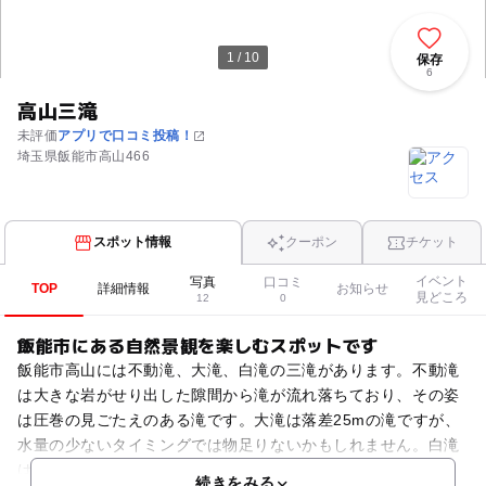
1 / 10
保存
6
高山三滝
未評価
アプリで口コミ投稿！
埼玉県飯能市高山466
スポット情報
クーポン
チケット
イベント
写真
口コミ
TOP
詳細情報
お知らせ
見どころ
12
0
飯能市にある自然景観を楽しむスポットです
飯能市高山には不動滝、大滝、白滝の三滝があります。不動滝
は大きな岩がせり出した隙間から滝が流れ落ちており、その姿
は圧巻の見ごたえのある滝です。大滝は落差25mの滝ですが、
水量の少ないタイミングでは物足りないかもしれません。白滝
は源流域にある落差10メートルの2段の滝。道中の看板や
続きをみる