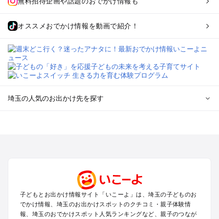
無料招待企画や話題のおでかけ情報も
オススメおでかけ情報を動画で紹介！
埼玉の人気のお出かけ先を探す
埼玉のエリアからプール子ども連れのお出かけスポット
を探す
川越・所沢・入間・新座のプールお出かけ
大宮・浦和・上尾・岩槻・蓮田のプールお出かけ
越谷・草加・春日部のプールお出かけ
秩父・長瀞のプールお出かけ
川口・戸田・和光・朝霞のプールお出かけ
子どもとお出かけ情報サイト「いこーよ」は、埼玉の子どものお
飯能・坂戸・東松山・日高のプールお出かけ
でかけ情報、埼玉のお出かけスポットのクチコミ・親子体験情
久喜・行田・加須・羽生のプールお出かけ
報、埼玉のおでかけスポット人気ランキングなど、親子のつなが