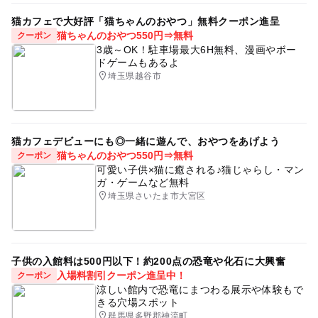
猫カフェで大好評「猫ちゃんのおやつ」無料クーポン進呈
猫ちゃんのおやつ550円⇒無料
クーポン
3歳～OK！駐車場最大6H無料、漫画やボー
ドゲームもあるよ
埼玉県越谷市
猫カフェデビューにも◎一緒に遊んで、おやつをあげよう
猫ちゃんのおやつ550円⇒無料
クーポン
可愛い子供×猫に癒される♪猫じゃらし・マン
ガ・ゲームなど無料
埼玉県さいたま市大宮区
子供の入館料は500円以下！約200点の恐竜や化石に大興奮
入場料割引クーポン進呈中！
クーポン
涼しい館内で恐竜にまつわる展示や体験もで
きる穴場スポット
群馬県多野郡神流町