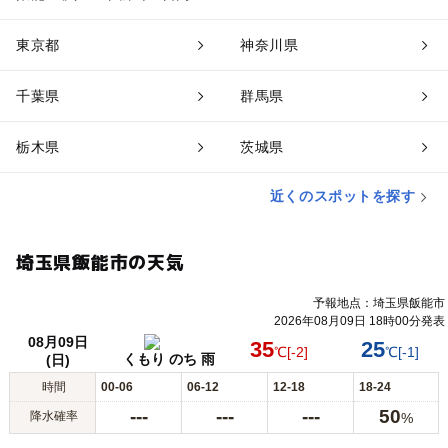
東京都
神奈川県
千葉県
群馬県
栃木県
茨城県
近くのスポットを探す
埼玉県飯能市の天気
予報地点：埼玉県飯能市
2026年08月09日 18時00分発表
08月09日
35
25
℃
[-2]
℃
[-1]
くもり のち 雨
(日)
時間
00-06
06-12
12-18
18-24
---
---
---
50
降水確率
%