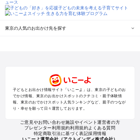
東京の人気のお出かけ先を探す
東京のエリアからプール子ども連れのお出かけスポット
を探す
立川・国分寺・八王子・昭島・多摩のプールお出かけ
お台場・品川・新橋・汐留・豊洲のプールお出かけ
上野・浅草・錦糸町・両国のプールお出かけ
町田・相模原・愛川・上野原のプールお出かけ
渋谷・原宿・恵比寿・中目黒・自由が丘のプールお出かけ
子どもとお出かけ情報サイト「いこーよ」は、東京の子どものお
池袋・赤羽・王子・巣鴨・目白・石神井のプールお出かけ
でかけ情報、東京のお出かけスポットのクチコミ・親子体験情
新宿・高田馬場・代々木・千駄ヶ谷のプールお出かけ
報、東京のおでかけスポット人気ランキングなど、親子のつなが
銀座・丸の内・日本橋・有楽町・築地・月島のプールお出かけ
り・幸せを願って日々運営しております。
吉祥寺・三鷹・中野・高円寺・荻窪・阿佐谷のプールお出かけ
小金井・小平・西東京・東村山・東久留米のプールお出かけ
ご意見やお問い合わせ
施設やイベント運営者の方
プレゼンター利用規約
利用規約
よくある質問
府中・調布・狛江のプールお出かけ
特定商取引法に基づく表記
採用情報
青梅・奥多摩のプールお出かけ
いこーよ運営会社（アクトインディ株式会社）