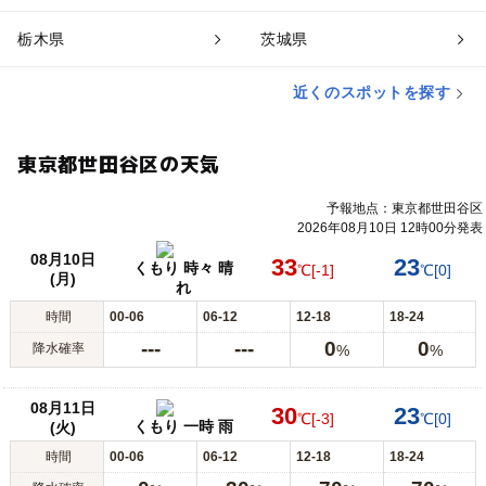
栃木県
茨城県
近くのスポットを探す
東京都世田谷区の天気
予報地点：東京都世田谷区
2026年08月10日 12時00分発表
08月10日
33
23
くもり 時々 晴
℃
[-1]
℃
[0]
(月)
れ
時間
00-06
06-12
12-18
18-24
---
---
0
0
降水確率
%
%
08月11日
30
23
℃
[-3]
℃
[0]
くもり 一時 雨
(火)
時間
00-06
06-12
12-18
18-24