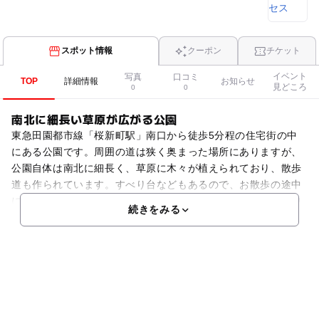
スポット情報
クーポン
チケット
イベント
写真
口コミ
TOP
詳細情報
お知らせ
見どころ
0
0
南北に細長い草原が広がる公園
東急田園都市線「桜新町駅」南口から徒歩5分程の住宅街の中
にある公園です。周囲の道は狭く奥まった場所にありますが、
公園自体は南北に細長く、草原に木々が植えられており、散歩
道も作られています。すべり台などもあるので、お散歩の途中
にちょっと立ち寄って遊ぶにはちょうどいいですね。都会の中
続きをみる