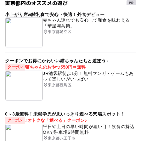
東京都内のオススメの遊び
小上がり席&離乳食で安心・快適！外食デビュー
赤ちゃん連れでも安心して和食を味わえる
「華屋与兵衛」
東京都足立区
クーポンでお得にかわいい猫ちゃんたちと遊ぼう♪
猫ちゃんのおやつ550円⇒無料
クーポン
JR池袋駅徒歩1分！無料マンガ・ゲームもあ
って楽しいがいっぱい
東京都豊島区
0～3歳無料！未就学児が思いっきり遊べる穴場スポット！
♪オトクな「選べる」クーポン♪
クーポン
平日や土日の早い時間が狙い目！飲食の持込
OKで駐車場5時間無料
東京都八王子市