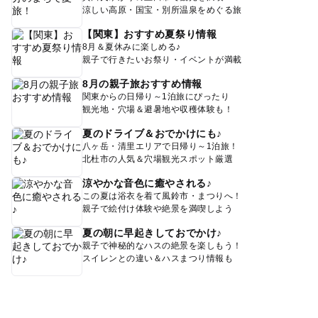
涼しい高原・国宝・別所温泉をめぐる旅
【関東】おすすめ夏祭り情報
8月＆夏休みに楽しめる♪
親子で行きたいお祭り・イベントが満載
8月の親子旅おすすめ情報
関東からの日帰り～1泊旅にぴったり
観光地・穴場＆避暑地や収穫体験も！
夏のドライブ＆おでかけにも♪
八ヶ岳・清里エリアで日帰り～1泊旅！
北杜市の人気＆穴場観光スポット厳選
涼やかな音色に癒やされる♪
この夏は浴衣を着て風鈴市・まつりへ！
親子で絵付け体験や絶景を満喫しよう
夏の朝に早起きしておでかけ♪
親子で神秘的なハスの絶景を楽しもう！
スイレンとの違い＆ハスまつり情報も