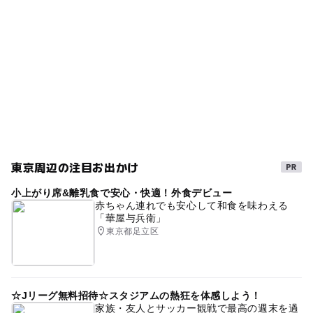
春休み2027
冬休み2025-2026
無料施設
ー
ー
売店
オムツ交換台
水道あり
すべり台
夏休み2026
東京周辺の注目お出かけ
小上がり席&離乳食で安心・快適！外食デビュー
赤ちゃん連れでも安心して和食を味わえる
「華屋与兵衛」
東京都足立区
☆Jリーグ無料招待☆スタジアムの熱狂を体感しよう！
家族・友人とサッカー観戦で最高の週末を過