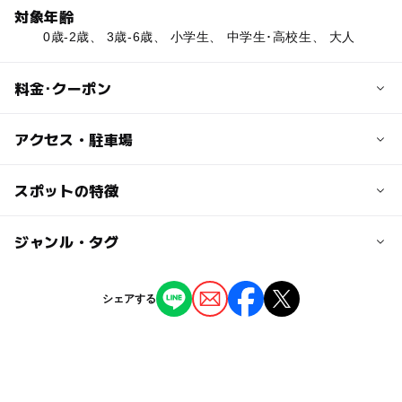
対象年齢
0歳-2歳、 3歳-6歳、 小学生、 中学生･高校生、 大人
料金･クーポン
子供の料金
アクセス・駐車場
無料
交通アクセス
スポットの特徴
大人の料金
東急田園都市線 桜新町駅より徒歩5分
無料
ー
◯
駐車場あり
ジャンル・タグ
駅から近い
近くの駅
桜新町駅
ー
ー
授乳室あり
託児所
ジャンル
シェアする
公園・総合公園
ー
◯
雨でもOK
ベビーカーOK
用賀駅
タグ
◯
ー
食事持込OK
レストラン
駒沢大学駅