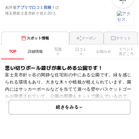
5
未評価
アプリで口コミ投稿！
埼玉県富士見市針ケ谷2-20-1
スポット情報
クーポン
チケット
イベント
写真
口コミ
TOP
詳細情報
お知らせ
見どころ
0
0
思い切りボール遊びが楽しめる公園です！
富士見市針ヶ谷の閑静な住宅街の中にある公園です。緑を感じ
られる環境もあり、大きな木々や植栽が植えられています。園
内にはサッカーボールなどを当てて遊べる壁やバスケットゴー
ルが用意されていて、公園の周囲もネットで囲んでいるので、
思い切りボール遊びができます。ベンチの脇には砂場もありま
続きをみる