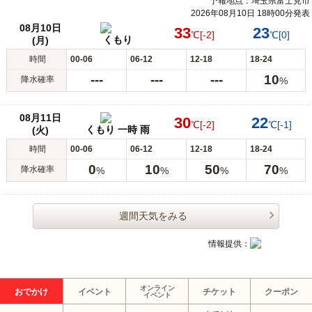
予報地点：埼玉県富士見市
2026年08月10日 18時00分発表
08月10日
33
23
℃
[-2]
℃
[0]
くもり
(月)
時間
00-06
06-12
12-18
18-24
---
---
---
10
降水確率
%
08月11日
30
22
℃
[-2]
℃
[-1]
くもり 一時 雨
(火)
時間
00-06
06-12
12-18
18-24
0
10
50
70
降水確率
%
%
%
%
週間天気をみる
情報提供：
オンライン
おでかけ
イベント
チケット
クーポン
イベント