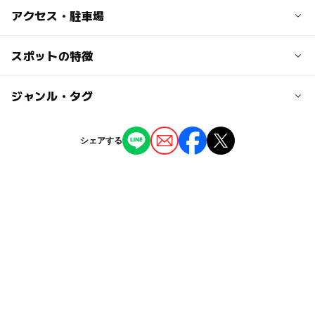
子供の料金
アクセス・駐車場
無料
交通アクセス
スポットの特徴
大人の料金
東武東上線 みずほ台駅より徒歩12分
無料
ー
ー
駐車場あり
ジャンル・タグ
駅から近い
近くの駅
みずほ台駅
ー
ー
授乳室あり
託児所
ジャンル
シェアする
公園・総合公園
ー
◯
雨でもOK
ベビーカーOK
柳瀬川駅
タグ
◯
ー
食事持込OK
レストラン
鶴瀬駅
無料施設
ベンチあり
サッカー
春休み2027
ー
ー
売店
オムツ交換台
砂場
冬休み2025-2026
バスケットゴール
アジサイ
ボール遊び
夏休み2026