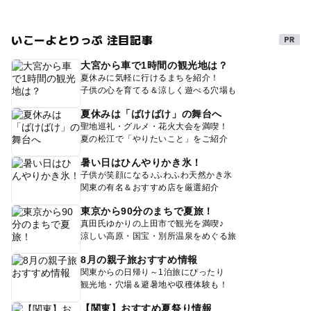
いこーよとりっぷ 注目記事
大宮から車で1時間の観光地は？
夏休みに気軽に行けるまちを紹介！
子供の心を育てる＆涼しく遊べる穴場も
夏休みは「ばけばけ」の舞台へ
聖地巡礼・グルメ・花火大会を満喫！
夏の松江で「やりたいこと」をご紹介
暑い日はひんやりかき氷！
子供が笑顔になる♪ふわふわ天然かき氷
関東の有名＆おすすめ店を厳選紹介
東京から90分のまちで夏旅！
真田氏ゆかりの上田市で観光を満喫♪
涼しい高原・国宝・別所温泉をめぐる旅
8月の親子旅おすすめ情報
関東からの日帰り～1泊旅にぴったり
観光地・穴場＆避暑地や収穫体験も！
【関東】おすすめ夏祭り情報