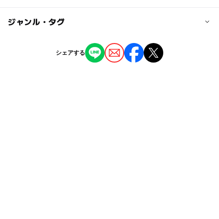
大人の料金
別海町役場より車で約8分
無料
◯
ー
駐車場あり
ジャンル・タグ
駅から近い
ー
ー
授乳室あり
託児所
ジャンル
シェアする
アイススケート場
ー
ー
雨でもOK
ベビーカーOK
タグ
ー
ー
食事持込OK
レストラン
冬休み2025-2026
スピードスケート
スケートリンク
ー
ー
売店
オムツ交換台
夜まで遊べる
冬のお出かけ
アイススケート
無料施設