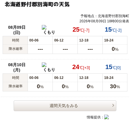
北海道野付郡別海町の天気
予報地点：北海道野付郡別海町
2026年08月09日 18時00分発表
08月09日
25
15
℃
[-7]
℃
[-2]
くもり
(日)
時間
00-06
06-12
12-18
18-24
---
---
---
0
降水確率
%
08月10日
24
15
℃
[+3]
℃
[0]
くもり
(月)
時間
00-06
06-12
12-18
18-24
0
0
0
30
降水確率
%
%
%
%
週間天気をみる
情報提供：