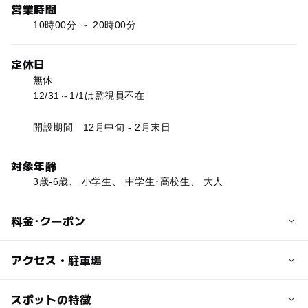
営業時間
10時00分 ～ 20時00分
定休日
無休
12/31～1/1は監視員不在
開設期間 12月中旬 - 2月末日
対象年齢
3歳-6歳、 小学生、 中学生･高校生、 大人
料金･クーポン
子供の料金
アクセス・駐車場
無料
交通アクセス
スポットの特徴