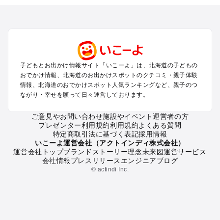
トを探す
札幌（大通公園・すすきの）周辺のプールお出かけ
旭川・美瑛・層雲峡のプールお出かけ
登別・洞爺湖・苫小牧・室蘭のプールお出かけ
函館・湯の川温泉・大沼・松前のプールお出かけ
帯広・十勝・サホロ・狩勝高原のプールお出かけ
子どもとお出かけ情報サイト「いこーよ」は、北海道の子どもの
千歳・石狩・空知・美唄のプールお出かけ
おでかけ情報、北海道のお出かけスポットのクチコミ・親子体験
小樽・積丹・キロロのプールお出かけ
情報、北海道のおでかけスポット人気ランキングなど、親子のつ
富良野・美瑛・トマム・占冠のプールお出かけ
ながり・幸せを願って日々運営しております。
ニセコ・ルスツのプールお出かけ
知床・ウトロ・羅臼・網走・北見のプールお出かけ
ご意見やお問い合わせ
施設やイベント運営者の方
プレゼンター利用規約
利用規約
よくある質問
釧路・阿寒・屈斜路・川湯・根室のプールお出かけ
特定商取引法に基づく表記
採用情報
えりも・日高・新冠のプールお出かけ
いこーよ運営会社（アクトインディ株式会社）
稚内・宗谷岬・留萌のプールお出かけ
運営会社トップ
ブランドストーリー
理念
未来図
運営サービス
会社情報
プレスリリース
エンジニアブログ
離島（利尻・礼文・天売・焼尻）のプールお出かけ
© actindi Inc.
北海道の定番お出かけスポット
北海道の遊園地
北海道の動物園