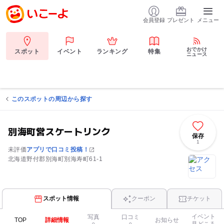
会員登録
プレゼント
メニュー
おでかけ
スポット
イベント
ランキング
特集
ニュース
このスポットの周辺から探す
別海町営スケートリンク
保存
1
未評価
アプリで口コミ投稿！
北海道野付郡別海町別海寿町61-1
スポット情報
クーポン
チケット
イベント
写真
口コミ
TOP
詳細情報
お知らせ
見どころ