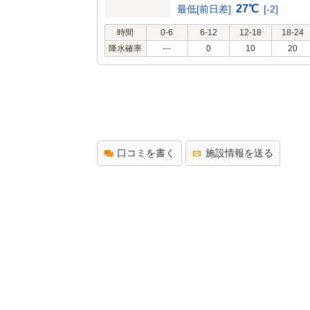
27℃
最低[前日差]
[-2]
時間
0-6
6-12
12-18
18-24
降水確率
---
0
10
20
口コミを書く
施設情報を送る