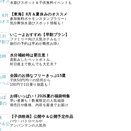
水遊びスポット＆子供無料イベントも
【東海】8月＆夏休みのオススメ
参加無料ポケモンスタンプラリー♪
気分爽快水遊びスポット情報も！
いこーよおすすめ【早割プラン】
ファミリー向け人気ホテルも！
旅行の予約は早めが断然お得♪
水分補給時は要注意！
直飲みしたペットボトル、
何日後まで飲んでも大丈夫？
全国のお得なフリーきっぷ15選
子供50円均一の切符から
100円で1日乗り放題も！
お得いっぱい！2026夏の福袋特集
早い者勝ち！数量限定の人気福袋
発売日や価格、内容を最速でお届け
【子供映画】公開中＆公開予定作品
パウ・パトロールや
アンパンマンの人気作