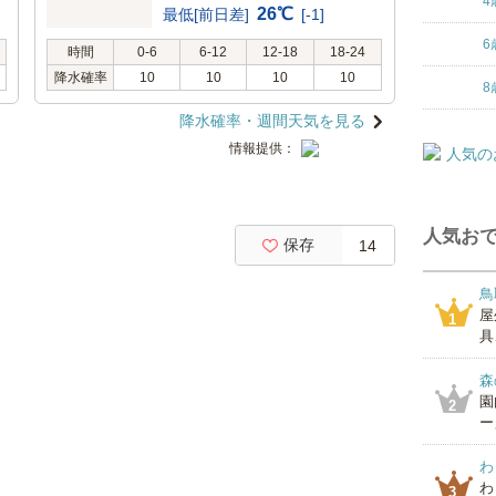
4
26℃
最低[前日差]
[-1]
6
時間
0-6
6-12
12-18
18-24
降水確率
10
10
10
10
8
降水確率・週間天気を見る
情報提供：
人気おで
保存
14
鳥
屋
1
具
森
園
2
ー
わ
わ
3