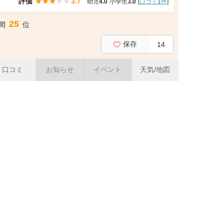
評価
★
★
★
★
★
3.7
幼児
4.0
小学生
3.0
[
口コミ
1
件
]
25
間
位
保存
14
口コミ
お知らせ
イベント
天気/地図