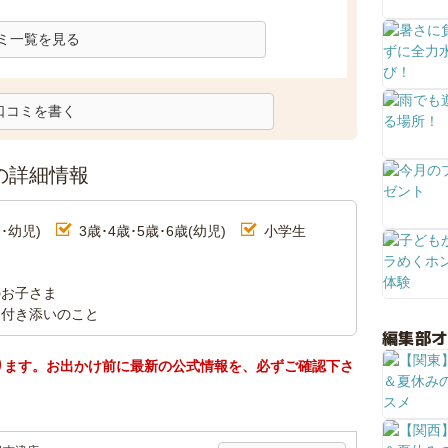
ミ一覧を見る
口コミを書く
の詳細情報
･幼児)
3歳･4歳･5歳･6歳(幼児)
小学生
のお子さま
名付き添いのこと
編集部
ります。お出かけ前に最新の公式情報を、必ずご確認下さ