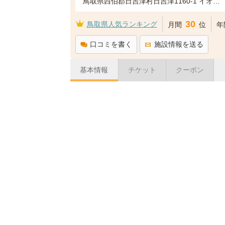
鳥取県西伯郡日吉津村日吉津1160-1 イオン日吉津店 2階
30
鳥取県人気ランキング
月間
位
年
口コミを書く
施設情報を送る
基本情報
チケット
クーポン