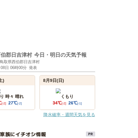
西伯郡日吉津村
今日・明日の天気予報
鳥取県西伯郡日吉津村
月08日 06時00分
発表
土)
8月9日(日)
り 時々 晴れ
くもり
℃
27℃
34℃
26℃
[-2]
[-2]
[-2]
[-1]
降水確率・週間天気を見る
け家族にイチオシ情報