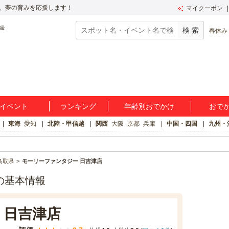
、夢の育みを応援します！
マイクーポン
春休み
イベント
ランキング
年齢別おでかけ
おで
東海
愛知
北陸・甲信越
関西
大阪
京都
兵庫
中国・四国
九州・
鳥取県
モーリーファンタジー 日吉津店
の基本情報
 日吉津店