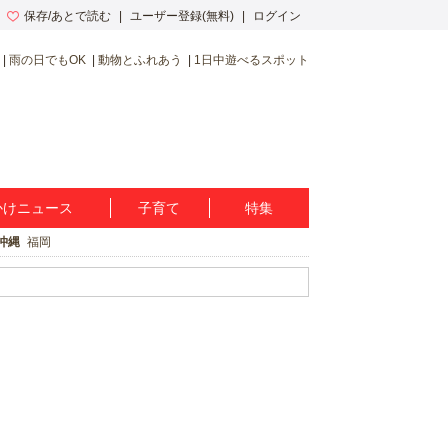
保存/あとで読む
ユーザー登録(無料)
ログイン
雨の日でもOK
動物とふれあう
1日中遊べるスポット
かけニュース
子育て
特集
沖縄
福岡