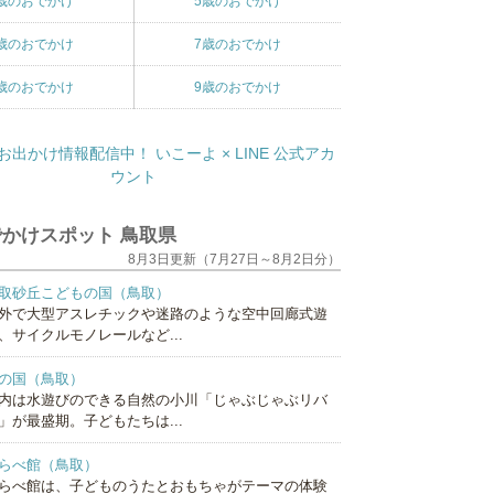
歳のおでかけ
5歳のおでかけ
歳のおでかけ
7歳のおでかけ
歳のおでかけ
9歳のおでかけ
かけスポット 鳥取県
8月3日更新（7月27日～8月2日分）
取砂丘こどもの国（鳥取）
外で大型アスレチックや迷路のような空中回廊式遊
、サイクルモノレールなど...
の国（鳥取）
内は水遊びのできる自然の小川「じゃぶじゃぶリバ
」が最盛期。子どもたちは...
らべ館（鳥取）
らべ館は、子どものうたとおもちゃがテーマの体験