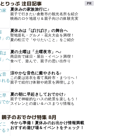
とりっぷ 注目記事
夏休みの家族旅行に♪
親子で行きたい倉敷市の観光名所を紹介
映画のロケ地巡り＆親子向けの体験充実
夏休みは「ばけばけ」の舞台へ
聖地巡礼・グルメ・花火大会を満喫！
夏の松江で「やりたいこと」をご紹介
夏の土曜は「土曜夜市」へ♪
商店街で縁日・屋台・イベント満喫！
食べて、遊んで、親子の思い出作り
涼やかな音色に癒やされる♪
この夏は浴衣を着て風鈴市・まつりへ！
親子で絵付け体験や絶景を満喫しよう
夏の朝に早起きしておでかけ♪
親子で神秘的なハスの絶景を楽しもう！
スイレンとの違い＆ハスまつり情報も
 親子のおでかけ特集 8月
今から準備！夏休みのお出かけ情報満載
おすすめ遊び場＆イベントをチェック！