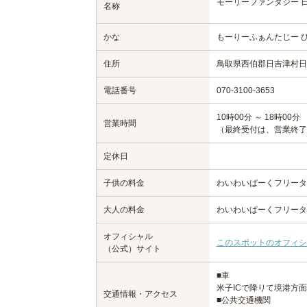
モーリーファンタジー 
名称
かな
もーりーふぁんたじー 
住所
鳥取県西伯郡日吉津村日吉
電話番号
070-3100-3653
10時00分 ～ 18時00分
営業時間
（最終受付は、営業終了
定休日
子供の料金
わいわいぱーくフリータ
大人の料金
わいわいぱーくフリータ
オフィシャル
このスポットのオフィシ
（公式）サイト
■車
米子ICで降りて境港方
交通情報・アクセス
■公共交通機関