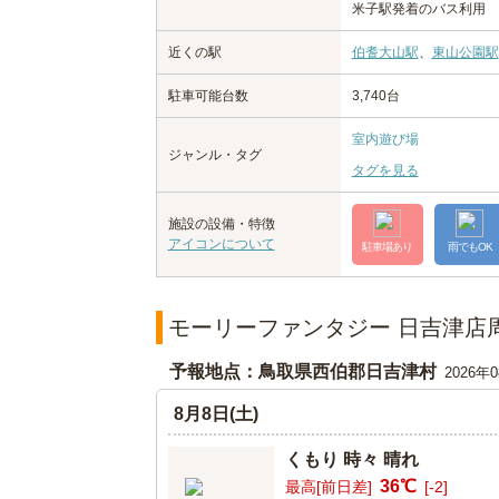
米子駅発着のバス利用
近くの駅
伯耆大山駅
、
東山公園駅
駐車可能台数
3,740台
室内遊び場
ジャンル・タグ
タグを見る
施設の設備・特徴
アイコンについて
駐車場あり
雨でもOK
モーリーファンタジー 日吉津店
予報地点：鳥取県西伯郡日吉津村
2026年
8月8日(土)
くもり 時々 晴れ
36℃
最高[前日差]
[-2]