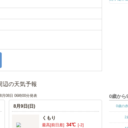
周辺の天気予報
08月08日 06時00分発表
0歳から
8月9日(日)
0歳の
2
くもり
34℃
最高[前日差]
[-2]