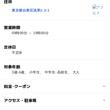
住所
東京都台東区浅草2-3-1
営業時間
09時00分 ～ 19時00分
定休日
不定休
対象年齢
3歳-6歳、 小学生、 中学生･高校生、 大人
料金･クーポン
大人の料金
アクセス・駐車場
・あん入り人形焼（箱入り10個）800円