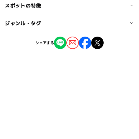
・あん入り人形焼（化粧袋入り14個）1,200円
交通アクセス
スポットの特徴
など
・雷門から浅草寺へ仲見世通りをまっすぐ直進し、一番浅
草寺寄りの右角の店鋪
ー
ー
駐車場あり
ジャンル・タグ
駅から近い
近くの駅
ー
ー
授乳室あり
託児所
ジャンル
シェアする
浅草駅
ショッピング
レストラン・カフェ
ー
ー
雨でもOK
ベビーカーOK
タグ
ー
ー
食事持込OK
レストラン
GW(ゴールデンウィーク)2027
◯
ー
売店
オムツ交換台