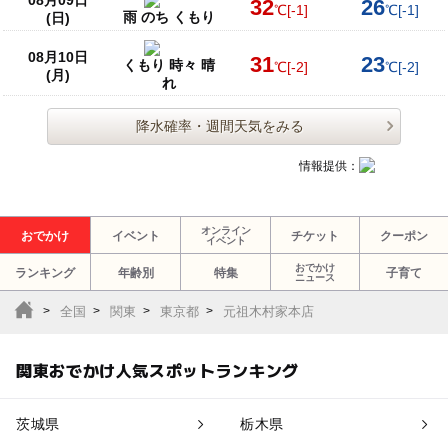
08月09日
32
26
℃
[-1]
℃
[-1]
雨 のち くもり
(日)
08月10日
31
23
くもり 時々 晴
℃
[-2]
℃
[-2]
(月)
れ
降水確率・週間天気をみる
情報提供：
オンライン
おでかけ
イベント
チケット
クーポン
イベント
おでかけ
ランキング
年齢別
特集
子育て
ニュース
全国
関東
東京都
元祖木村家本店
関東おでかけ人気スポットランキング
茨城県
栃木県