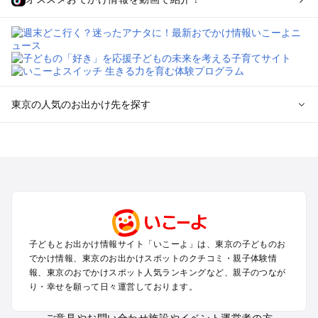
東京の人気のお出かけ先を探す
東京のエリアからプール子ども連れのお出かけスポット
を探す
立川・国分寺・八王子・昭島・多摩のプールお出かけ
お台場・品川・新橋・汐留・豊洲のプールお出かけ
上野・浅草・錦糸町・両国のプールお出かけ
町田・相模原・愛川・上野原のプールお出かけ
渋谷・原宿・恵比寿・中目黒・自由が丘のプールお出かけ
子どもとお出かけ情報サイト「いこーよ」は、東京の子どものお
池袋・赤羽・王子・巣鴨・目白・石神井のプールお出かけ
でかけ情報、東京のお出かけスポットのクチコミ・親子体験情
新宿・高田馬場・代々木・千駄ヶ谷のプールお出かけ
報、東京のおでかけスポット人気ランキングなど、親子のつなが
銀座・丸の内・日本橋・有楽町・築地・月島のプールお出かけ
り・幸せを願って日々運営しております。
吉祥寺・三鷹・中野・高円寺・荻窪・阿佐谷のプールお出かけ
小金井・小平・西東京・東村山・東久留米のプールお出かけ
ご意見やお問い合わせ
施設やイベント運営者の方