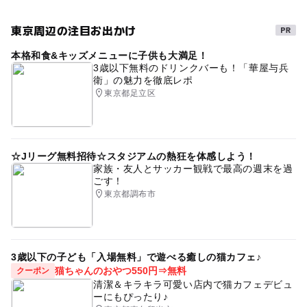
東京周辺の注目お出かけ
本格和食&キッズメニューに子供も大満足！
3歳以下無料のドリンクバーも！「華屋与兵
衛」の魅力を徹底レポ
東京都足立区
☆Jリーグ無料招待☆スタジアムの熱狂を体感しよう！
家族・友人とサッカー観戦で最高の週末を過
ごす！
東京都調布市
3歳以下の子ども「入場無料」で遊べる癒しの猫カフェ♪
猫ちゃんのおやつ550円⇒無料
クーポン
清潔＆キラキラ可愛い店内で猫カフェデビュ
ーにもぴったり♪