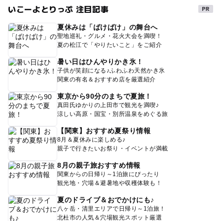
いこーよとりっぷ 注目記事
夏休みは「ばけばけ」の舞台へ
聖地巡礼・グルメ・花火大会を満喫！
夏の松江で「やりたいこと」をご紹介
暑い日はひんやりかき氷！
子供が笑顔になる♪ふわふわ天然かき氷
関東の有名＆おすすめ店を厳選紹介
東京から90分のまちで夏旅！
真田氏ゆかりの上田市で観光を満喫♪
涼しい高原・国宝・別所温泉をめぐる旅
【関東】おすすめ夏祭り情報
8月＆夏休みに楽しめる♪
親子で行きたいお祭り・イベントが満載
8月の親子旅おすすめ情報
関東からの日帰り～1泊旅にぴったり
観光地・穴場＆避暑地や収穫体験も！
夏のドライブ＆おでかけにも♪
八ヶ岳・清里エリアで日帰り～1泊旅！
北杜市の人気＆穴場観光スポット厳選