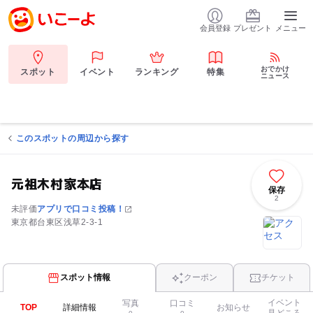
会員登録
プレゼント
メニュー
おでかけ
スポット
イベント
ランキング
特集
ニュース
このスポットの周辺から探す
元祖木村家本店
保存
2
未評価
アプリで口コミ投稿！
東京都台東区浅草2-3-1
スポット情報
クーポン
チケット
イベント
写真
口コミ
TOP
詳細情報
お知らせ
見どころ